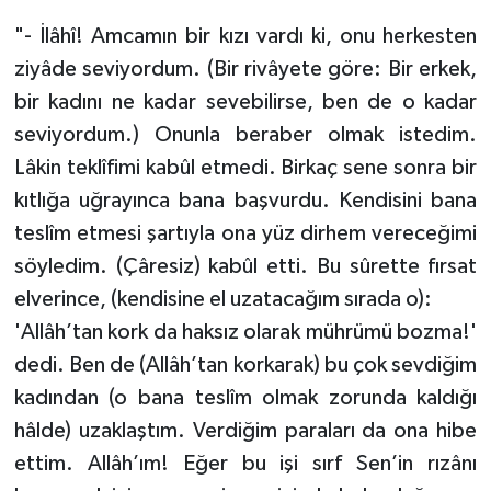
Karaman Müftülüğü
"- İlâhî! Amcamın bir kızı vardı ki, onu herkesten
ziyâde seviyordum. (Bir rivâyete göre: Bir erkek,
Kars Müftülüğü
bir kadını ne kadar sevebilirse, ben de o kadar
seviyordum.) Onunla beraber olmak istedim.
Kastamonu Müftülüğü
Lâkin teklîfimi kabûl etmedi. Birkaç sene sonra bir
kıtlığa uğrayınca bana başvurdu. Kendisini bana
Kayseri Müftülüğü
teslîm etmesi şartıyla ona yüz dirhem vereceğimi
Kilis Müftülüğü
söyledim. (Çâresiz) kabûl etti. Bu sûrette fırsat
elverince, (kendisine el uzatacağım sırada o):
Kırıkkale Müftülüğü
'Allâh’tan kork da haksız olarak mührümü bozma!'
dedi. Ben de (Allâh’tan korkarak) bu çok sevdiğim
Kırklareli Müftülüğü
kadından (o bana teslîm olmak zorunda kaldığı
Kırşehir Müftülüğü
hâlde) uzaklaştım. Verdiğim paraları da ona hibe
ettim. Allâh’ım! Eğer bu işi sırf Sen’in rızânı
Kocaeli Müftülüğü