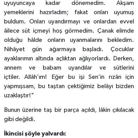
uyuyuncaya kadar dönemedim. Akşam
Gümüşhane Müftülüğü
yemeklerini hazırladım; fakat onları uyumuş
buldum. Onları uyandırmayı ve onlardan evvel
Hakkari Müftülüğü
âilece süt içmeyi hoş görmedim. Çanak elimde
Hatay Müftülüğü
olduğu hâlde onların uyanmalarını bekledim.
Nihâyet gün ağarmaya başladı. Çocuklar
Iğdır Müftülüğü
ayaklarımın altında açlıktan ağlıyorlardı. Derken,
annem ve babam uyandılar ve sütlerini
Isparta Müftülüğü
içtiler. Allâh’ım! Eğer bu işi Sen’in rızân için
İstanbul Müftülüğü
yapmışsam, bu taştan çektiğimiz belâyı bizden
uzaklaştır!"
İzmir Müftülüğü
Bunun üzerine taş bir parça açıldı, lâkin çıkılacak
Kahramanmaraş Müftülüğü
gibi değildi.
Karabük Müftülüğü
İkincisi şöyle yalvardı: