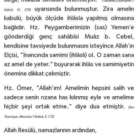
(Tabakâtü’ş-şâfiiyyeti’l-
Sivas Müftülüğü
uyarısında bulunmuştur. Zira amelin
kübrâ, VI, 379)
kabulü, büyük ölçüde ihlâsla yapılmış olmasına
Şanlıurfa Müftülüğü
bağlıdır. Hz. Peygamberimizin (sas) Yemen’e
Şırnak Müftülüğü
gönderdiği genç sahâbîsi Muâz b. Cebel,
kendisine tavsiyede bulunmasını isteyince Allah’ın
Tekirdağ Müftülüğü
Elçisi, "İnancında samimi (ihlâslı) ol. O zaman sana
az amel de yeter." buyurarak ihlâs ve samimiyetin
Tokat Müftülüğü
önemine dikkat çekmiştir.
Trabzon Müftülüğü
Hz. Ömer, "Allah’ım! Amelimin hepsini salih ve
sadece senin rızana has kılınmış eyle ve amelime
Tunceli Müftülüğü
hiçbir şeyi ortak etme." diye dua etmiştir.
(İbn
Uşak Müftülüğü
Teymiyye, Mecmûu’l-fetâvâ, X, 173)
Van Müftülüğü
Allah Resûlü, namazlarının ardından,