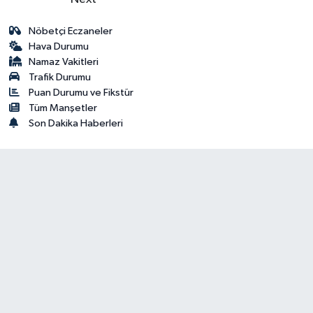
Nöbetçi Eczaneler
Hava Durumu
Namaz Vakitleri
Trafik Durumu
Puan Durumu ve Fikstür
Tüm Manşetler
Son Dakika Haberleri
Diyanet Dijital
Diyanet TV Canlı Yayın
Diyanet Radyo
Diyanet Kuran Radyo
Diyanet Risalet Radyo
Kabe Canlı Yayın
Mescid-i Nebi Canlı Yayın
İletişim
Künye
RSS
Copyright © 2025 Her hakkı saklıdır.