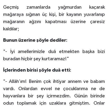
Diyarbakır Müftülüğü
İhtida Haberleri
Geçmiş zamanlarda yağmurdan kaçarak
Düzce Müftülüğü
YAŞAM
mağaraya sığınan üç kişi, bir kayanın yuvarlanıp
mağaranın ağzını kapatması üzerine çaresiz
Edirne Müftülüğü
kaldılar;
Elazığ Müftülüğü
Bunun üzerine şöyle dediler:
Erzincan Müftülüğü
"- İyi amellerimizle duâ etmekten başka bizi
buradan hiçbir şey kurtaramaz!"
Erzurum Müftülüğü
İçlerinden birisi şöyle duâ etti:
Eskişehir Müftülüğü
"- Allâh’ım! Benim çok ihtiyar annem ve babam
Gaziantep Müftülüğü
vardı. Onlardan evvel ne çocuklarıma ne de
hayvanlara bir şey içirmezdim. Günün birinde
Giresun Müftülüğü
odun toplamak için uzaklara gitmiştim. Onlar