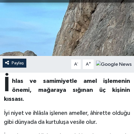
Ardahan Müftülüğü
Kudüs
Hutbeler
Artvin Müftülüğü
Kurban
DİYANET AKADEMİ
Aydın Müftülüğü
Mukabele
DİYANET GENÇLİK
Balıkesir Müftülüğü
Peygamberimizin Hayatı
DİYANET RADYO/TV
Paylaş
-
+
A
A
Bartın Müftülüğü
Ramazan
DEPREM
İ
hlas ve samimiyetle amel işlemenin
Batman Müftülüğü
Sahabeler
Dünya
önemi, mağaraya sığınan üç kişinin
kıssası.
Bayburt Müftülüğü
Zekat
Eğitim
İyi niyet ve ihlâsla işlenen ameller, âhirette olduğu
Bilecik Müftülüğü
Kültür-Sanat
gibi dünyada da kurtuluşa vesile olur.
Bingöl Müftülüğü
Aile