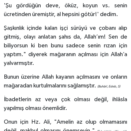
'Şu gördüğün deve, öküz, koyun vs. senin
ücretinden üremiştir, al hepsini götür!' dedim.
Niğde Müftülüğü
Şaşkınlık içinde kalan işçi sürüyü ve çobanı alıp
Ordu Müftülüğü
gitmiş, olayı anlatan şahıs da, Allah’ım! Sen de
Osmaniye Müftülüğü
biliyorsun ki ben bunu sadece senin rızan için
yaptım." diyerek mağaranın açılması için Allah’a
Rize Müftülüğü
yalvarmıştır.
Sakarya Müftülüğü
Bunun üzerine Allah kayanın açılmasını ve onların
mağaradan kurtulmalarını sağlamıştır.
(Buhârî, Edeb, 5)
Samsun Müftülüğü
İbadetlerin az veya çok olması değil, ihlâsla
Siirt Müftülüğü
yapılmış olması önemlidir.
Sinop Müftülüğü
Onun için Hz. Ali, "Amelin az olup olmamasını
değil, makbul olmasını önemseyin."