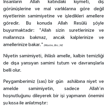
İnsanların Allah katındaki kıymeti, dış
görünüşlerine ve mal varlıklarına göre değil
Bitlis Müftülüğü
Sağlık
niyetlerinin samimiyetine ve işledikleri amellere
göredir. Bu konuda Allah Resûlü şöyle
Bolu Müftülüğü
Makaleler
buyurmaktadır: "Allah sizin suretlerinize ve
Burdur Müftülüğü
Ekonomi
mallarınıza bakmaz, ancak kalplerinize ve
amellerinize bakar."
(Müslim, Birr, 34)
Bursa Müftülüğü
Duyurular
Niyetin samimiyeti, ihlâslı amelle, kalbin temizliği
Çanakkale Müftülüğü
Podcast
de dışa yansıyan samimi tutum ve davranışlarla
belli olur.
Çankırı Müftülüğü
Bilim, Teknoloji
Peygamberimiz (sas) bir gün ashâbına niyet ve
Çorum Müftülüğü
Biyografiler
amelde samimiyetin, sadece Allah’ın
hoşnutluğunu dileyerek bir işi yapmanın önemini
Denizli Müftülüğü
Diyanet TV
şu kıssa ile anlatmıştır: