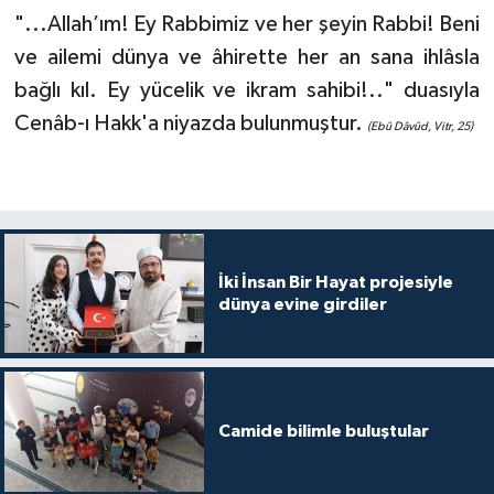
"...Allah’ım! Ey Rabbimiz ve her şeyin Rabbi! Beni
Yalova Müftülüğü
ve ailemi dünya ve âhirette her an sana ihlâsla
Yozgat Müftülüğü
bağlı kıl. Ey yücelik ve ikram sahibi!.." duasıyla
Cenâb-ı Hakk'a niyazda bulunmuştur.
(Ebû Dâvûd, Vitr, 25)
Zonguldak Müftülüğü
İki İnsan Bir Hayat projesiyle
dünya evine girdiler
Camide bilimle buluştular