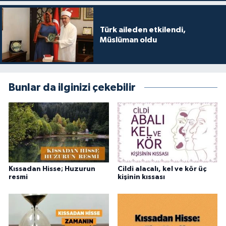
Türk aileden etkilendi,
Müslüman oldu
Bunlar da ilginizi çekebilir
Kıssadan Hisse; Huzurun
Cildi alacalı, kel ve kör üç
resmi
kişinin kıssası