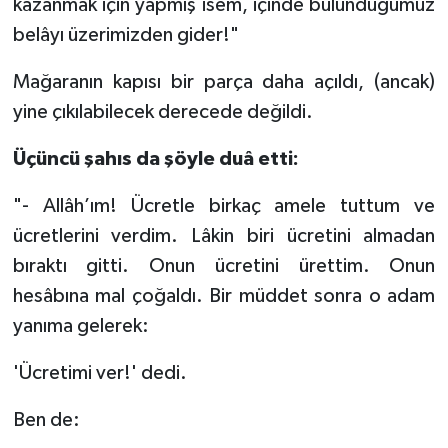
kazanmak için yapmış isem, içinde bulunduğumuz
belâyı üzerimizden gider!"
Konya Müftülüğü
Mağaranın kapısı bir parça daha açıldı, (ancak)
Kütahya Müftülüğü
yine çıkılabilecek derecede değildi.
Malatya Müftülüğü
Üçüncü şahıs da şöyle duâ etti:
Manisa Müftülüğü
"- Allâh’ım! Ücretle birkaç amele tuttum ve
ücretlerini verdim. Lâkin biri ücretini almadan
Mardin Müftülüğü
bıraktı gitti. Onun ücretini ürettim. Onun
hesâbına mal çoğaldı. Bir müddet sonra o adam
Mersin Müftülüğü
yanıma gelerek:
Muğla Müftülüğü
'Ücretimi ver!' dedi.
Muş Müftülüğü
Ben de:
Nevşehir Müftülüğü