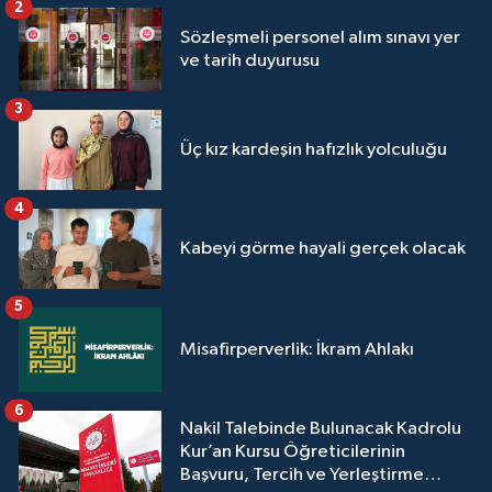
2
Sözleşmeli personel alım sınavı yer
ve tarih duyurusu
3
Üç kız kardeşin hafızlık yolculuğu
4
Kabeyi görme hayali gerçek olacak
5
Misafirperverlik: İkram Ahlakı
6
Nakil Talebinde Bulunacak Kadrolu
Kur’an Kursu Öğreticilerinin
Başvuru, Tercih ve Yerleştirme