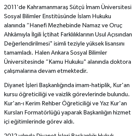
Diyarbakır Müftülüğü
İhtida Haberleri
2011'de Kahramanmaraş Sütçü İmam Üniversitesi
Sosyal Bilimler Enstitüsünde İslam Hukuku
Düzce Müftülüğü
YAŞAM
alanında “Hanefi Mezhebinde Namaz ve Oruç
Edirne Müftülüğü
Ahkâmıyla İlgili İçtihat Farklılıklarının Usul Açısından
Değerlendirilmesi" isimli teziyle yüksek lisansını
Elazığ Müftülüğü
tamamladı. Halen Ankara Sosyal Bilimler
Üniversitesinde “Kamu Hukuku" alanında doktora
Erzincan Müftülüğü
çalışmalarına devam etmektedir.
Erzurum Müftülüğü
Diyanet İşleri Başkanlığında imam-hatiplik, Kur'an
kursu öğreticiliği ve vaizlik görevlerinde bulundu.
Eskişehir Müftülüğü
Kur'an-ı Kerim Rehber Öğreticiliği ve Yaz Kur'an
Gaziantep Müftülüğü
Kursları Formatörlüğü yaparak Başkanlığın hizmet
içi eğitimlerinde görev aldı.
Giresun Müftülüğü