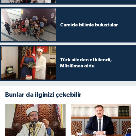
Konya Müftülüğü
Camide bilimle buluştular
Kütahya Müftülüğü
Malatya Müftülüğü
Manisa Müftülüğü
Türk aileden etkilendi,
Müslüman oldu
Mardin Müftülüğü
Mersin Müftülüğü
Bunlar da ilginizi çekebilir
Muğla Müftülüğü
Muş Müftülüğü
Nevşehir Müftülüğü