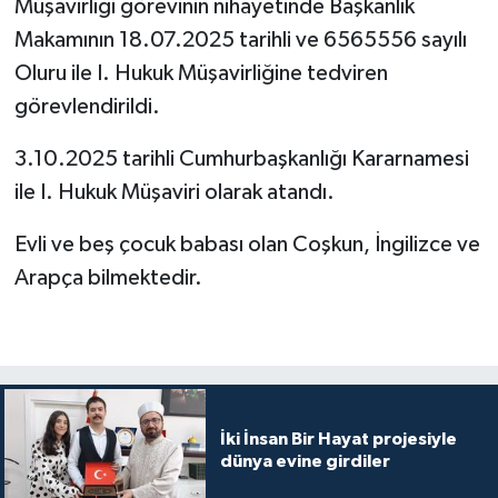
Müşavirliği görevinin nihayetinde Başkanlık
Karaman Müftülüğü
Makamının 18.07.2025 tarihli ve 6565556 sayılı
Oluru ile I. Hukuk Müşavirliğine tedviren
Kars Müftülüğü
görevlendirildi.
Kastamonu Müftülüğü
3.10.2025 tarihli Cumhurbaşkanlığı Kararnamesi
ile I. Hukuk Müşaviri olarak atandı.
Kayseri Müftülüğü
Evli ve beş çocuk babası olan Coşkun, İngilizce ve
Kilis Müftülüğü
Arapça bilmektedir.​
Kırıkkale Müftülüğü
Kırklareli Müftülüğü
Kırşehir Müftülüğü
İki İnsan Bir Hayat projesiyle
dünya evine girdiler
Kocaeli Müftülüğü