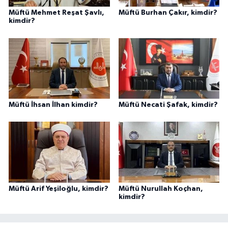
Müftü Mehmet Reşat Şavlı,
Müftü Burhan Çakır, kimdir?
kimdir?
Niğde Müftülüğü
Ordu Müftülüğü
Osmaniye Müftülüğü
Rize Müftülüğü
Müftü İhsan İlhan kimdir?
Müftü Necati Şafak, kimdir?
Sakarya Müftülüğü
Samsun Müftülüğü
Siirt Müftülüğü
Müftü Arif Yeşiloğlu, kimdir?
Müftü Nurullah Koçhan,
kimdir?
Sinop Müftülüğü