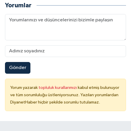
Sivas Müftülüğü
Yorumlar
Şanlıurfa Müftülüğü
Şırnak Müftülüğü
Tekirdağ Müftülüğü
Tokat Müftülüğü
Gönder
Trabzon Müftülüğü
Yorum yazarak
topluluk kurallarımızı
kabul etmiş bulunuyor
Tunceli Müftülüğü
ve tüm sorumluluğu üstleniyorsunuz. Yazılan yorumlardan
DiyanetHaber hiçbir şekilde sorumlu tutulamaz.
Uşak Müftülüğü
Van Müftülüğü