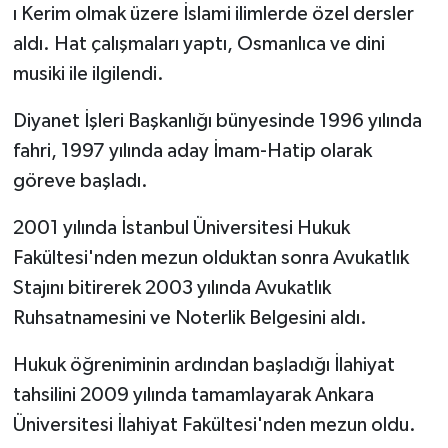
ı Kerim olmak üzere İslami ilimlerde özel dersler
aldı. Hat çalışmaları yaptı, Osmanlıca ve dini
Bitlis Müftülüğü
Sağlık
musiki ile ilgilendi.
Bolu Müftülüğü
Makaleler
Diyanet İşleri Başkanlığı bünyesinde 1996 yılında
Burdur Müftülüğü
Ekonomi
fahri, 1997 yılında aday İmam-Hatip olarak
göreve başladı.
Bursa Müftülüğü
Duyurular
2001 yılında İstanbul Üniversitesi Hukuk
Çanakkale Müftülüğü
Podcast
Fakültesi'nden mezun olduktan sonra Avukatlık
Stajını bitirerek 2003 yılında Avukatlık
Çankırı Müftülüğü
Bilim, Teknoloji
Ruhsatnamesini ve Noterlik Belgesini aldı.
Çorum Müftülüğü
Biyografiler
Hukuk öğreniminin ardından başladığı İlahiyat
tahsilini 2009 yılında tamamlayarak Ankara
Denizli Müftülüğü
Diyanet TV
Üniversitesi İlahiyat Fakültesi'nden mezun oldu.