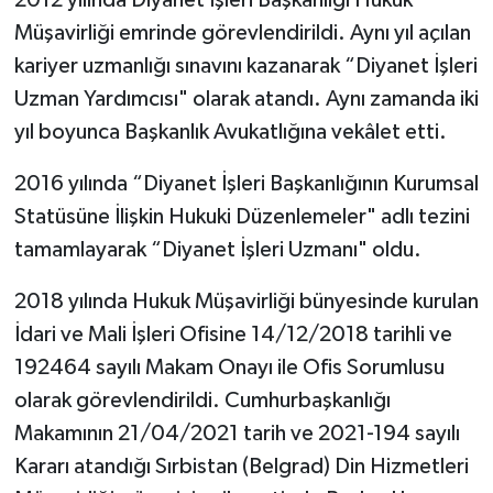
2012 yılında Diyanet İşleri Başkanlığı Hukuk
Gümüşhane Müftülüğü
Müşavirliği emrinde görevlendirildi. Aynı yıl açılan
kariyer uzmanlığı sınavını kazanarak “Diyanet İşleri
Hakkari Müftülüğü
Uzman Yardımcısı" olarak atandı. Aynı zamanda iki
yıl boyunca Başkanlık Avukatlığına vekâlet etti.
Hatay Müftülüğü
2016 yılında “Diyanet İşleri Başkanlığının Kurumsal
Iğdır Müftülüğü
Statüsüne İlişkin Hukuki Düzenlemeler" adlı tezini
Isparta Müftülüğü
tamamlayarak “Diyanet İşleri Uzmanı" oldu.
İstanbul Müftülüğü
2018 yılında Hukuk Müşavirliği bünyesinde kurulan
İdari ve Mali İşleri Ofisine 14/12/2018 tarihli ve
İzmir Müftülüğü
192464 sayılı Makam Onayı ile Ofis Sorumlusu
olarak görevlendirildi. Cumhurbaşkanlığı
Kahramanmaraş Müftülüğü
Makamının 21/04/2021 tarih ve 2021-194 sayılı
Kararı atandığı Sırbistan (Belgrad) Din Hizmetleri
Karabük Müftülüğü