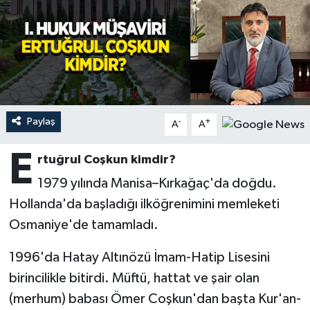
Ardahan Müftülüğü
Kudüs
Hutbeler
Artvin Müftülüğü
Kurban
DİYANET AKADEMİ
Aydın Müftülüğü
Mukabele
DİYANET GENÇLİK
Paylaş
-
+
A
A
Balıkesir Müftülüğü
Peygamberimizin Hayatı
DİYANET RADYO/TV
E
rtuğrul Coşkun kimdir?
Bartın Müftülüğü
Ramazan
DEPREM
1979 yılında Manisa–Kırkağaç'da doğdu.
Batman Müftülüğü
Sahabeler
Dünya
Hollanda'da başladığı ilköğrenimini memleketi
Osmaniye'de tamamladı.
Bayburt Müftülüğü
Zekat
Eğitim
1996'da Hatay Altınözü İmam-Hatip Lisesini
Bilecik Müftülüğü
Kültür-Sanat
birincilikle bitirdi. Müftü, hattat ve şair olan
(merhum) babası Ömer Coşkun'dan başta Kur'an-
Bingöl Müftülüğü
Aile