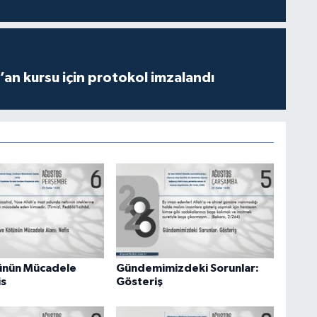
r’an kursu için protokol imzalandı
tünün Mücadele
Gündemimizdeki Sorunlar:
is
Gösteriş