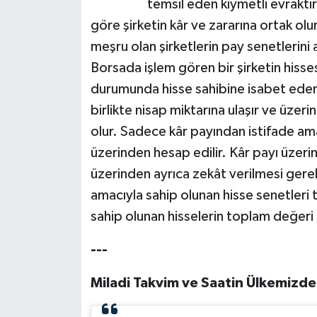
temsil eden kıymetli evraktı
göre şirketin kâr ve zararına ortak olur.
Bitlis Müftülüğü
Sağlık
meşru olan şirketlerin pay senetlerini 
Borsada işlem gören bir şirketin hisses
Bolu Müftülüğü
Makaleler
durumunda hisse sahibine isabet eden 
Burdur Müftülüğü
Ekonomi
birlikte nisap miktarına ulaşır ve üzer
olur. Sadece kâr payından istifade amac
Bursa Müftülüğü
Duyurular
üzerinden hesap edilir. Kâr payı üzeri
üzerinden ayrıca zekât verilmesi gere
Çanakkale Müftülüğü
Podcast
amacıyla sahip olunan hisse senetleri
Çankırı Müftülüğü
Bilim, Teknoloji
sahip olunan hisselerin toplam değeri
---
Çorum Müftülüğü
Biyografiler
Miladi Takvim ve Saatin Ülkemizde
Denizli Müftülüğü
Diyanet TV