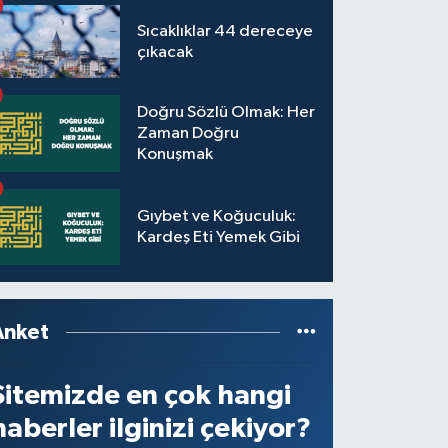
Sıcaklıklar 44 dereceye
çıkacak
Doğru Sözlü Olmak: Her
Zaman Doğru
Konuşmak
Gıybet ve Koğuculuk:
Kardeş Eti Yemek Gibi
Anket
Sitemizde en çok hangi
haberler ilginizi çekiyor?