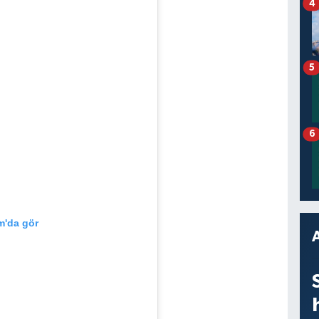
4
5
6
m'da gör