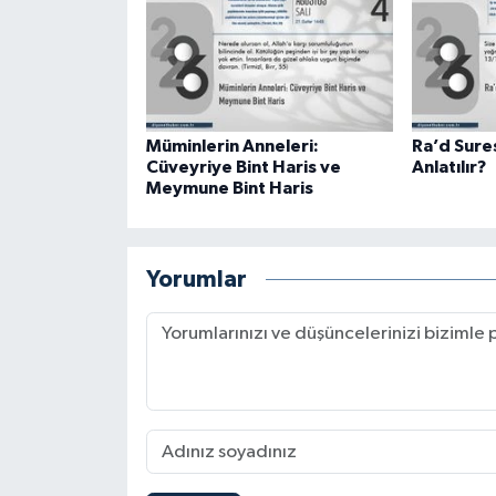
Konya Müftülüğü
Kütahya Müftülüğü
Müminlerin Anneleri:
Ra’d Sure
Malatya Müftülüğü
Cüveyriye Bint Haris ve
Anlatılır?
Meymune Bint Haris
Manisa Müftülüğü
Mardin Müftülüğü
Yorumlar
Mersin Müftülüğü
Muğla Müftülüğü
Muş Müftülüğü
Nevşehir Müftülüğü