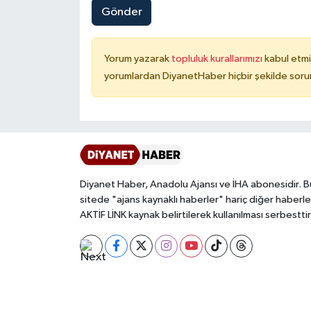
Gönder
Niğde Müftülüğü
Yorum yazarak
topluluk kurallarımızı
kabul etmi
Ordu Müftülüğü
yorumlardan DiyanetHaber hiçbir şekilde soru
Osmaniye Müftülüğü
Rize Müftülüğü
Sakarya Müftülüğü
Diyanet Haber, Anadolu Ajansı ve İHA abonesidir. B
sitede "ajans kaynaklı haberler" hariç diğer haberle
Samsun Müftülüğü
AKTİF LİNK kaynak belirtilerek kullanılması serbesttir
Siirt Müftülüğü
Sinop Müftülüğü