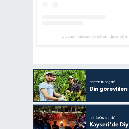
Gümüşhane Müftülüğü
Hakkari Müftülüğü
Hatay Müftülüğü
Diyanet Takvimi (@takvim.diyanet)'in 
Iğdır Müftülüğü
Isparta Müftülüğü
İstanbul Müftülüğü
EDITÖRÜN SEÇTIĞI
Din görevlileri
İzmir Müftülüğü
Kahramanmaraş Müftülüğü
EDITÖRÜN SEÇTIĞI
Karabük Müftülüğü
Kayseri'de Diy