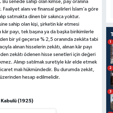
r. Bu senede sahip olan kimse, pay oranına
 Faaliyet alanı ve finansal gelirleri İslam’a göre
alıp satmakta dinen bir sakınca yoktur.
ine sahip olan kişi, şirketin kâr etmesi
kâr payı, tek başına ya da başka birikimlerle
inden bir yıl geçerse % 2,5 oranında zekâta tabi
1
ıyla alınan hisselerin zekâtı, alınan kâr payı
nden zekâtı ödenen hisse senetleri için değeri
kmez. Alınıp satılmak suretiyle kâr elde etmek
2
 ticaret malı hükmündedir. Bu durumda zekât,
 üzerinden hesap edilmelidir.
3
 Kabulü (1925)