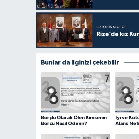
Karaman Müftülüğü
Kars Müftülüğü
EDITÖRÜN SEÇTIĞI
Rize’de kız Ku
Kastamonu Müftülüğü
Kayseri Müftülüğü
Bunlar da ilginizi çekebilir
Kilis Müftülüğü
Kırıkkale Müftülüğü
Kırklareli Müftülüğü
Borçlu Olarak Ölen Kimsenin
İyi ve Kö
Kırşehir Müftülüğü
Borcu Nasıl Ödenir?
Alanı: Nef
Kocaeli Müftülüğü