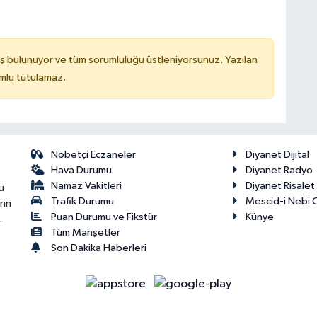
ş bulunuyor ve tüm sorumluluğu üstleniyorsunuz. Yazılan
mlu tutulamaz.
Nöbetçi Eczaneler
Diyanet Dijital
Hava Durumu
Diyanet Radyo
Namaz Vakitleri
Diyanet Risale
u
Trafik Durumu
Mescid-i Nebi C
rin
Puan Durumu ve Fikstür
Künye
.
Tüm Manşetler
Son Dakika Haberleri