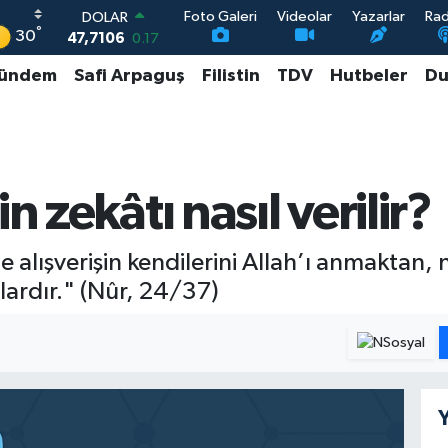
Foto Galeri
Videolar
Yazarlar
Ra
DOLAR
°
30
47,7106
0.17
EURO
ündem
Safi Arpaguş
Filistin
TDV
Hutbeler
Du
55,1652
0.27
STERLİN
64,4046
0.35
GRAM ALTIN
6618.49
2.12
BİST100
n zekâtı nasıl verilir?
13.773
-19
de alışverişin kendilerini Allah’ı anmaktan
ardır." (Nûr, 24/37)
Y