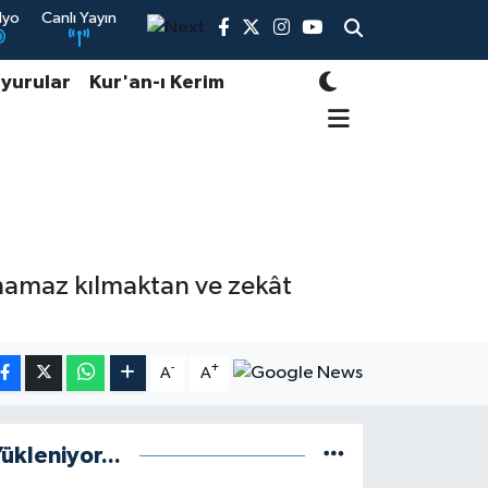
dyo
Canlı Yayın
yurular
Kur'an-ı Kerim
, namaz kılmaktan ve zekât
-
+
A
A
ükleniyor...