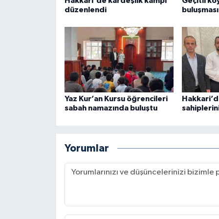
Hakkari'de kardeşlik kampı
Geçitli k
Gümüşhane Müftülüğü
düzenlendi
buluşması
Hakkari Müftülüğü
Hatay Müftülüğü
Iğdır Müftülüğü
Yaz Kur’an Kursu öğrencileri
Hakkari’d
Isparta Müftülüğü
sabah namazında buluştu
sahiplerin
İstanbul Müftülüğü
Yorumlar
İzmir Müftülüğü
Kahramanmaraş Müftülüğü
Karabük Müftülüğü