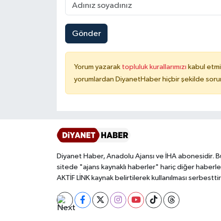
Karaman Müftülüğü
Gönder
Kars Müftülüğü
Kastamonu Müftülüğü
Yorum yazarak
topluluk kurallarımızı
kabul etmi
yorumlardan DiyanetHaber hiçbir şekilde soru
Kayseri Müftülüğü
Kilis Müftülüğü
Kırıkkale Müftülüğü
Diyanet Haber, Anadolu Ajansı ve İHA abonesidir. B
Kırklareli Müftülüğü
sitede "ajans kaynaklı haberler" hariç diğer haberle
AKTİF LİNK kaynak belirtilerek kullanılması serbesttir
Kırşehir Müftülüğü
Kocaeli Müftülüğü