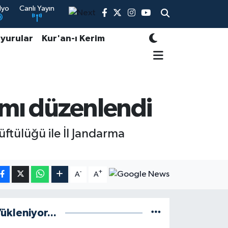
dyo
Canlı Yayın
yurular
Kur'an-ı Kerim
ramı düzenlendi
ftülüğü ile İl Jandarma
-
+
A
A
ükleniyor...