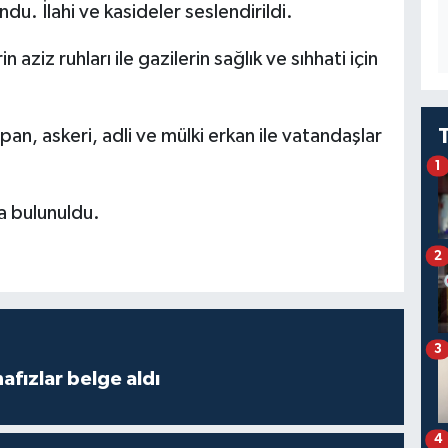
du. İlahi ve kasideler seslendirildi.
aziz ruhları ile gazilerin sağlık ve sıhhati için
an, askeri, adli ve mülki erkan ile vatandaşlar
1
a bulunuldu.
2
3
fızlar belge aldı
4