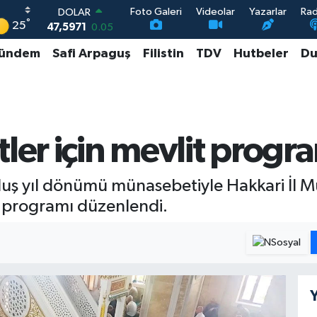
Foto Galeri
Videolar
Yazarlar
Ra
DOLAR
°
25
47,5971
0.05
EURO
ündem
Safi Arpaguş
Filistin
TDV
Hutbeler
Du
55,1336
0.18
STERLİN
64,2534
0.22
GRAM ALTIN
6518.23
0.39
BİST100
tler için mevlit prog
13.703
0
luş yıl dönümü münasebetiyle Hakkari İl Mü
it programı düzenlendi.
Y