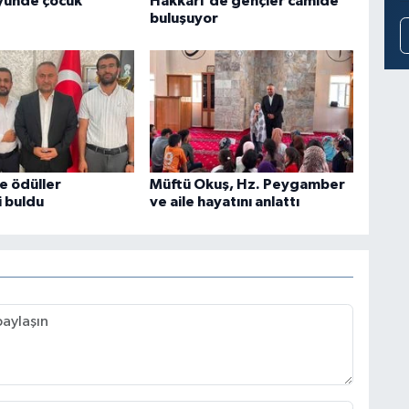
öyünde çocuk
Hakkari'de gençler camide
buluşuyor
e ödüller
Müftü Okuş, Hz. Peygamber
i buldu
ve aile hayatını anlattı