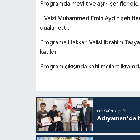
Programda mevlit ve aşr-ı şerifler okun
Bitlis Müftülüğü
Sağlık
İl Vaizi Muhammed Emin Aydın şehitlerin 
dualar etti.
Bolu Müftülüğü
Makaleler
Programa Hakkari Valisi İbrahim Taşyap
Burdur Müftülüğü
Ekonomi
katıldı.
Bursa Müftülüğü
Duyurular
Program çıkışında katılımcılara ikramd
Çanakkale Müftülüğü
Podcast
Çankırı Müftülüğü
Bilim, Teknoloji
Çorum Müftülüğü
Biyografiler
EDITÖRÜN SEÇTIĞI
Adıyaman'da ha
Denizli Müftülüğü
Diyanet TV