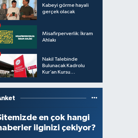
Kabeyi görme hayali
gerçek olacak
Misafirperverlik: İkram
Ahlakı
Nakil Talebinde
Bulunacak Kadrolu
Kur’an Kursu
Öğreticilerinin Başvuru,
Tercih ve Yerleştirme
İşlemleri duyurusu
Anket
Sitemizde en çok hangi
haberler ilginizi çekiyor?