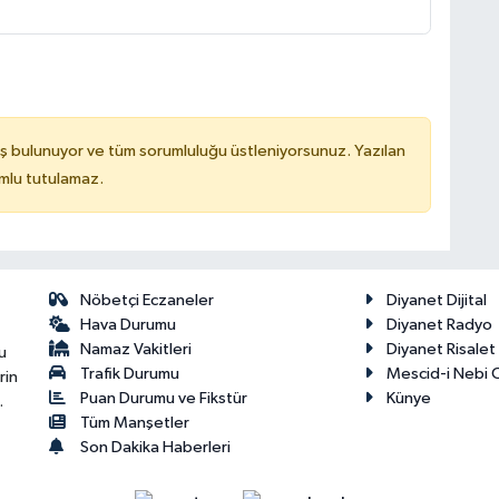
ş bulunuyor ve tüm sorumluluğu üstleniyorsunuz. Yazılan
mlu tutulamaz.
Nöbetçi Eczaneler
Diyanet Dijital
Hava Durumu
Diyanet Radyo
Namaz Vakitleri
Diyanet Risale
u
Trafik Durumu
Mescid-i Nebi C
rin
Puan Durumu ve Fikstür
Künye
.
Tüm Manşetler
Son Dakika Haberleri