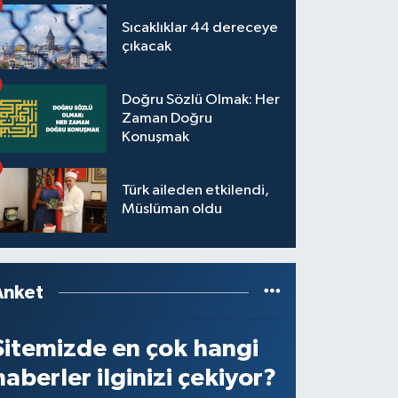
Sıcaklıklar 44 dereceye
çıkacak
Doğru Sözlü Olmak: Her
Zaman Doğru
Konuşmak
Türk aileden etkilendi,
Müslüman oldu
Anket
Sitemizde en çok hangi
haberler ilginizi çekiyor?