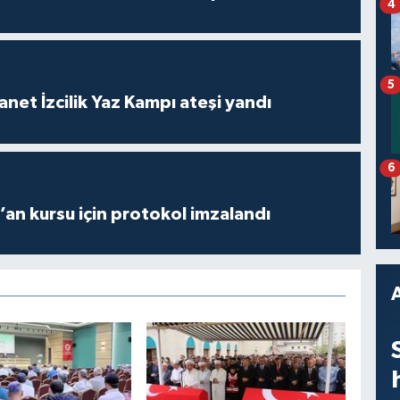
4
5
anet İzcilik Yaz Kampı ateşi yandı
6
r’an kursu için protokol imzalandı