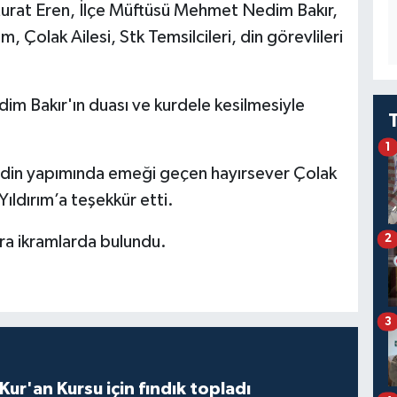
urat Eren, İlçe Müftüsü Mehmet Nedim Bakır,
, Çolak Ailesi, Stk Temsilcileri, din görevlileri
m Bakır'ın duası ve kurdele kesilmesiyle
1
idin yapımında emeği geçen hayırsever Çolak
ıldırım’a teşekkür etti.
2
a ikramlarda bulundu.
3
 Kur'an Kursu için fındık topladı