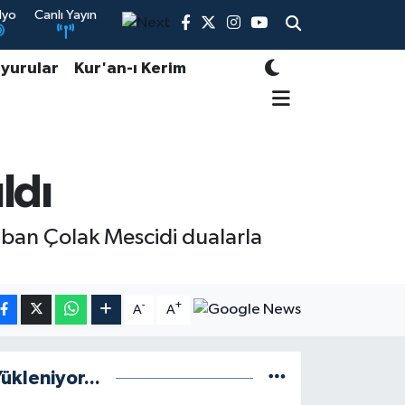
dyo
Canlı Yayın
yurular
Kur'an-ı Kerim
ldı
ban Çolak Mescidi dualarla
-
+
A
A
ükleniyor...