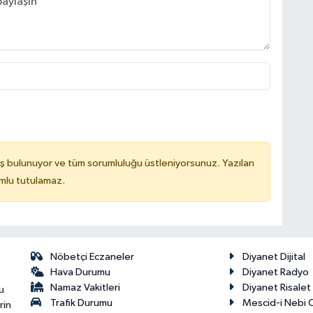
ş bulunuyor ve tüm sorumluluğu üstleniyorsunuz. Yazılan
mlu tutulamaz.
Nöbetçi Eczaneler
Diyanet Dijital
Hava Durumu
Diyanet Radyo
Namaz Vakitleri
Diyanet Risale
u
Trafik Durumu
Mescid-i Nebi C
rin