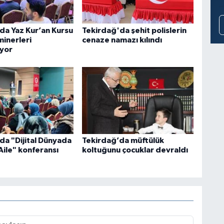
da Yaz Kur’an Kursu
Tekirdağ'da şehit polislerin
minerleri
cenaze namazı kılındı
yor
da "Dijital Dünyada
Tekirdağ’da müftülük
Aile" konferansı
koltuğunu çocuklar devraldı