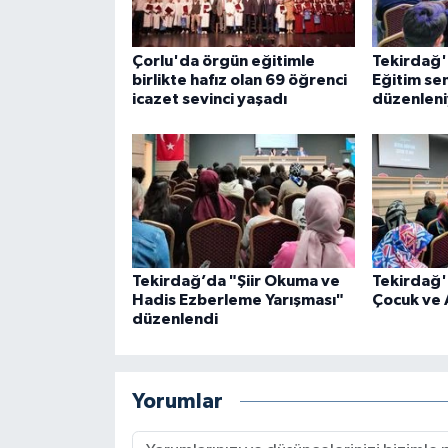
Gümüşhane Müftülüğü
Çorlu'da örgün eğitimle
Tekirdağ'
Hakkari Müftülüğü
birlikte hafız olan 69 öğrenci
Eğitim se
icazet sevinci yaşadı
düzenleni
Hatay Müftülüğü
Iğdır Müftülüğü
Isparta Müftülüğü
İstanbul Müftülüğü
Tekirdağ’da "Şiir Okuma ve
Tekirdağ'
Hadis Ezberleme Yarışması"
Çocuk ve 
düzenlendi
İzmir Müftülüğü
Kahramanmaraş Müftülüğü
Yorumlar
Karabük Müftülüğü