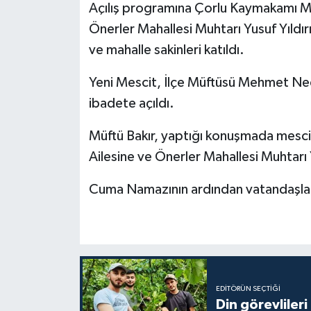
Açılış programına Çorlu Kaymakamı M
Önerler Mahallesi Muhtarı Yusuf Yıldırım
Bitlis Müftülüğü
Sağlık
ve mahalle sakinleri katıldı.
Bolu Müftülüğü
Makaleler
Yeni Mescit, İlçe Müftüsü Mehmet Nedi
ibadete açıldı.
Burdur Müftülüğü
Ekonomi
Müftü Bakır, yaptığı konuşmada mesc
Bursa Müftülüğü
Duyurular
Ailesine ve Önerler Mahallesi Muhtarı Y
Çanakkale Müftülüğü
Podcast
Cuma Namazının ardından vatandaşlar
Çankırı Müftülüğü
Bilim, Teknoloji
Çorum Müftülüğü
Biyografiler
Denizli Müftülüğü
Diyanet TV
EDITÖRÜN SEÇTIĞI
Din görevlileri