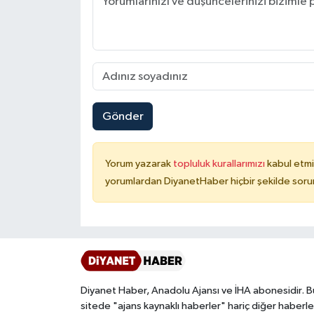
Karaman Müftülüğü
Kars Müftülüğü
Kastamonu Müftülüğü
Gönder
Kayseri Müftülüğü
Kilis Müftülüğü
Yorum yazarak
topluluk kurallarımızı
kabul etmi
yorumlardan DiyanetHaber hiçbir şekilde soru
Kırıkkale Müftülüğü
Kırklareli Müftülüğü
Kırşehir Müftülüğü
Diyanet Haber, Anadolu Ajansı ve İHA abonesidir. B
Kocaeli Müftülüğü
sitede "ajans kaynaklı haberler" hariç diğer haberle