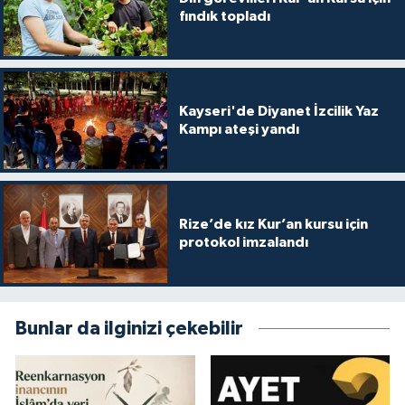
fındık topladı
Kayseri'de Diyanet İzcilik Yaz
Kampı ateşi yandı
Rize’de kız Kur’an kursu için
protokol imzalandı
Bunlar da ilginizi çekebilir