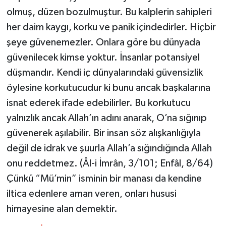
Yalova Müftülüğü
olmuş, düzen bozulmuştur. Bu kalplerin sahipleri
her daim kaygı, korku ve panik içindedirler. Hiçbir
Yozgat Müftülüğü
şeye güvenemezler. Onlara göre bu dünyada
güvenilecek kimse yoktur. İnsanlar potansiyel
Zonguldak Müftülüğü
düşmandır. Kendi iç dünyalarındaki güvensizlik
öylesine korkutucudur ki bunu ancak başkalarına
isnat ederek ifade edebilirler. Bu korkutucu
yalnızlık ancak Allah’ın adını anarak, O’na sığınıp
güvenerek aşılabilir. Bir insan söz alışkanlığıyla
değil de idrak ve şuurla Allah’a sığındığında Allah
onu reddetmez. (Âl-i İmrân, 3/101; Enfâl, 8/64)
Çünkü “Mü’min” isminin bir manası da kendine
iltica edenlere aman veren, onları hususi
himayesine alan demektir.