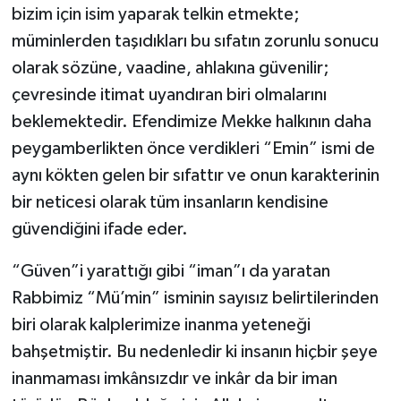
bizim için isim yaparak telkin etmekte;
müminlerden taşıdıkları bu sıfatın zorunlu sonucu
Niğde Müftülüğü
olarak sözüne, vaadine, ahlakına güvenilir;
Ordu Müftülüğü
çevresinde itimat uyandıran biri olmalarını
beklemektedir. Efendimize Mekke halkının daha
Osmaniye Müftülüğü
peygamberlikten önce verdikleri “Emin” ismi de
aynı kökten gelen bir sıfattır ve onun karakterinin
Rize Müftülüğü
bir neticesi olarak tüm insanların kendisine
güvendiğini ifade eder.
Sakarya Müftülüğü
“Güven”i yarattığı gibi “iman”ı da yaratan
Samsun Müftülüğü
Rabbimiz “Mü’min” isminin sayısız belirtilerinden
Siirt Müftülüğü
biri olarak kalplerimize inanma yeteneği
bahşetmiştir. Bu nedenledir ki insanın hiçbir şeye
Sinop Müftülüğü
inanmaması imkânsızdır ve inkâr da bir iman