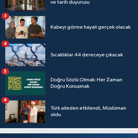
ve tarih duyurusu
3
Kabeyi görme hayali gerçek olacak
4
Sıcaklıklar 44 dereceye çıkacak
5
Doğru Sözlü Olmak: Her Zaman
Doğru Konuşmak
6
Türk aileden etkilendi, Müslüman
oldu