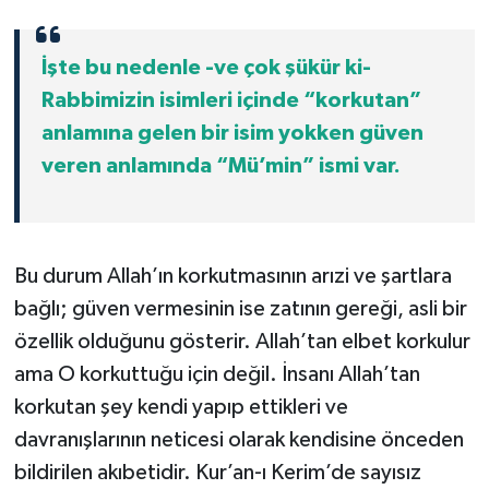
Diyarbakır Müftülüğü
İhtida Haberleri
Düzce Müftülüğü
YAŞAM
İşte bu nedenle -ve çok şükür ki-
Rabbimizin isimleri içinde “korkutan”
Edirne Müftülüğü
anlamına gelen bir isim yokken güven
veren anlamında “Mü’min” ismi var.
Elazığ Müftülüğü
Erzincan Müftülüğü
Bu durum Allah’ın korkutmasının arızi ve şartlara
Erzurum Müftülüğü
bağlı; güven vermesinin ise zatının gereği, asli bir
özellik olduğunu gösterir. Allah’tan elbet korkulur
Eskişehir Müftülüğü
ama O korkuttuğu için değil. İnsanı Allah’tan
Gaziantep Müftülüğü
korkutan şey kendi yapıp ettikleri ve
davranışlarının neticesi olarak kendisine önceden
Giresun Müftülüğü
bildirilen akıbetidir. Kur’an-ı Kerim’de sayısız