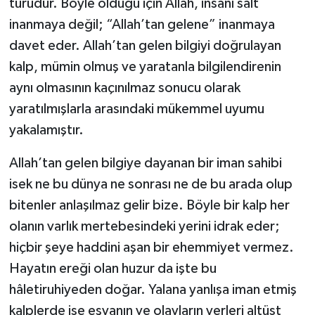
türüdür. Böyle olduğu için Allah, insanı salt
Sivas Müftülüğü
inanmaya değil; “Allah’tan gelene” inanmaya
Şanlıurfa Müftülüğü
davet eder. Allah’tan gelen bilgiyi doğrulayan
kalp, mümin olmuş ve yaratanla bilgilendirenin
Şırnak Müftülüğü
aynı olmasının kaçınılmaz sonucu olarak
yaratılmışlarla arasındaki mükemmel uyumu
Tekirdağ Müftülüğü
yakalamıştır.
Tokat Müftülüğü
Allah’tan gelen bilgiye dayanan bir iman sahibi
isek ne bu dünya ne sonrası ne de bu arada olup
Trabzon Müftülüğü
bitenler anlaşılmaz gelir bize. Böyle bir kalp her
Tunceli Müftülüğü
olanın varlık mertebesindeki yerini idrak eder;
hiçbir şeye haddini aşan bir ehemmiyet vermez.
Uşak Müftülüğü
Hayatın ereği olan huzur da işte bu
hâletiruhiyeden doğar. Yalana yanlışa iman etmiş
Van Müftülüğü
kalplerde ise eşyanın ve olayların yerleri altüst