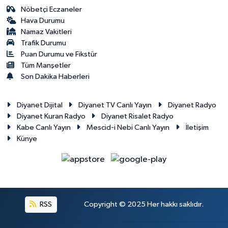
Nöbetçi Eczaneler
Hava Durumu
Namaz Vakitleri
Trafik Durumu
Puan Durumu ve Fikstür
Tüm Manşetler
Son Dakika Haberleri
Diyanet Dijital
Diyanet TV Canlı Yayın
Diyanet Radyo
Diyanet Kuran Radyo
Diyanet Risalet Radyo
Kabe Canlı Yayın
Mescid-i Nebi Canlı Yayın
İletişim
Künye
RSS
Copyright © 2025 Her hakkı saklıdır.