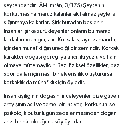
şeytandandır: Âl-i İmrân, 3/175) Şeytanın
Bitlis Müftülüğü
Sağlık
korkutmasına maruz kalanlar akıl almaz şeylere
sığınmaya kalkarlar. Şirk buradan beslenir.
Bolu Müftülüğü
Makaleler
İnsanları şirke sürükleyenler onların bu marazi
korkularından güç alır. Korkaklık, aynı zamanda,
Burdur Müftülüğü
Ekonomi
içinden münafıklığın ürediği bir zemindir. Korkak
karakter doğası gereği yalancı, iki yüzlü ve hain
Bursa Müftülüğü
Duyurular
olmaya mütemayildir. Bazı fiziksel özellikler, bazı
Çanakkale Müftülüğü
Podcast
spor dalları için nasıl bir elverişlilik oluşturursa
korkaklık da münafıklık için öyledir.
Çankırı Müftülüğü
Bilim, Teknoloji
İnsan kişiliğinin doğasını inceleyenler bize güven
Çorum Müftülüğü
Biyografiler
arayışının asıl ve temel bir ihtiyaç, korkunun ise
psikolojik bütünlüğün zedelenmesinden doğan
Denizli Müftülüğü
Diyanet TV
arızi bir hâl olduğunu söylüyorlar.