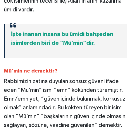
çok isimlerinin tecellisi ile) Allah’ın affını kazanma
Karaman Müftülüğü
ümidi vardır.
Kars Müftülüğü
İşte inanan insana bu ümidi bahşeden
Kastamonu Müftülüğü
isimlerden biri de “Mü’min”dir.
Kayseri Müftülüğü
Kilis Müftülüğü
Mü'min ne demektir?
Rabbimizin zatına duyulan sonsuz güveni ifade
Kırıkkale Müftülüğü
eden “Mü’min” ismi “emn” kökünden türemiştir.
Kırklareli Müftülüğü
Emn/emniyet, “güven içinde bulunmak, korkusuz
olmak” anlamındadır. Bu kökten türeyen bir isim
Kırşehir Müftülüğü
olan “Mü’min” “başkalarının güven içinde olmasını
sağlayan, sözüne, vaadine güvenilen” demektir.
Kocaeli Müftülüğü