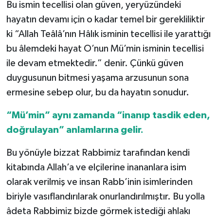
Bu ismin tecellisi olan güven, yeryüzündeki
hayatın devamı için o kadar temel bir gerekliliktir
Konya Müftülüğü
ki “Allah Teâlâ’nın Hâlık isminin tecellisi ile yarattığı
Kütahya Müftülüğü
bu âlemdeki hayat O’nun Mü’min isminin tecellisi
ile devam etmektedir.” denir. Çünkü güven
Malatya Müftülüğü
duygusunun bitmesi yaşama arzusunun sona
ermesine sebep olur, bu da hayatın sonudur.
Manisa Müftülüğü
“Mü’min” aynı zamanda “inanıp tasdik eden,
Mardin Müftülüğü
doğrulayan” anlamlarına gelir.
Mersin Müftülüğü
Bu yönüyle bizzat Rabbimiz tarafından kendi
kitabında Allah’a ve elçilerine inananlara isim
Muğla Müftülüğü
olarak verilmiş ve insan Rabb’inin isimlerinden
Muş Müftülüğü
biriyle vasıflandırılarak onurlandırılmıştır. Bu yolla
âdeta Rabbimiz bizde görmek istediği ahlakı
Nevşehir Müftülüğü