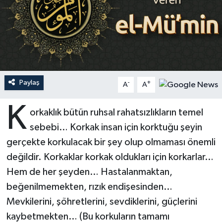
Ardahan Müftülüğü
Kudüs
Hutbeler
Artvin Müftülüğü
Kurban
DİYANET AKADEMİ
Aydın Müftülüğü
Mukabele
DİYANET GENÇLİK
Paylaş
-
+
A
A
Balıkesir Müftülüğü
Peygamberimizin Hayatı
DİYANET RADYO/TV
K
orkaklık bütün ruhsal rahatsızlıkların temel
Bartın Müftülüğü
Ramazan
DEPREM
sebebi… Korkak insan için korktuğu şeyin
gerçekte korkulacak bir şey olup olmaması önemli
Batman Müftülüğü
Sahabeler
Dünya
değildir. Korkaklar korkak oldukları için korkarlar…
Bayburt Müftülüğü
Zekat
Eğitim
Hem de her şeyden… Hastalanmaktan,
beğenilmemekten, rızık endişesinden…
Bilecik Müftülüğü
Kültür-Sanat
Mevkilerini, şöhretlerini, sevdiklerini, güçlerini
kaybetmekten… (Bu korkuların tamamı
Bingöl Müftülüğü
Aile