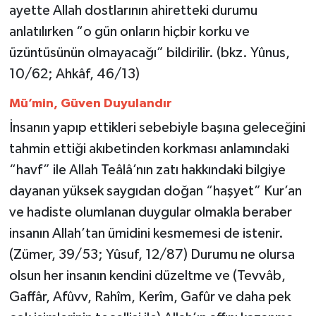
ayette Allah dostlarının ahiretteki durumu
Gümüşhane Müftülüğü
anlatılırken “o gün onların hiçbir korku ve
Hakkari Müftülüğü
üzüntüsünün olmayacağı” bildirilir. (bkz. Yûnus,
10/62; Ahkâf, 46/13)
Hatay Müftülüğü
Mü’min, Güven Duyulandır
Iğdır Müftülüğü
İnsanın yapıp ettikleri sebebiyle başına geleceğini
tahmin ettiği akıbetinden korkması anlamındaki
Isparta Müftülüğü
“havf” ile Allah Teâlâ’nın zatı hakkındaki bilgiye
dayanan yüksek saygıdan doğan “haşyet” Kur’an
İstanbul Müftülüğü
ve hadiste olumlanan duygular olmakla beraber
İzmir Müftülüğü
insanın Allah’tan ümidini kesmemesi de istenir.
(Zümer, 39/53; Yûsuf, 12/87) Durumu ne olursa
Kahramanmaraş Müftülüğü
olsun her insanın kendini düzeltme ve (Tevvâb,
Gaffâr, Afûvv, Rahîm, Kerîm, Gafûr ve daha pek
Karabük Müftülüğü