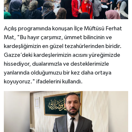
Diyarbakır Müftülüğü
İhtida Haberleri
Düzce Müftülüğü
YAŞAM
Açılış programında konuşan İlçe Müftüsü Ferhat
Edirne Müftülüğü
Mat, "Bu hayır çarşımız, ümmet bilincinin ve
kardeşliğimizin en güzel tezahürlerinden biridir.
Elazığ Müftülüğü
Gazze’deki kardeşlerimizin acısını yüreğimizde
Erzincan Müftülüğü
hissediyor, dualarımızla ve desteklerimizle
yanlarında olduğumuzu bir kez daha ortaya
Erzurum Müftülüğü
koyuyoruz." ifadelerini kullandı.
Eskişehir Müftülüğü
Gaziantep Müftülüğü
Giresun Müftülüğü