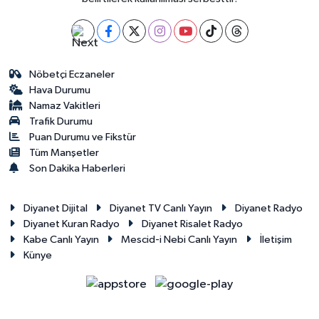
Nöbetçi Eczaneler
Hava Durumu
Namaz Vakitleri
Trafik Durumu
Puan Durumu ve Fikstür
Tüm Manşetler
Son Dakika Haberleri
Diyanet Dijital
Diyanet TV Canlı Yayın
Diyanet Radyo
Diyanet Kuran Radyo
Diyanet Risalet Radyo
Kabe Canlı Yayın
Mescid-i Nebi Canlı Yayın
İletişim
Künye