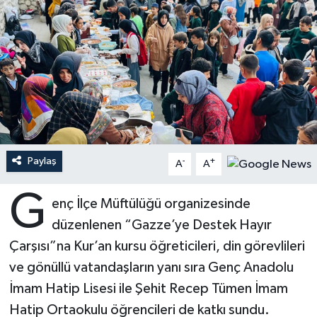
Ardahan Müftülüğü
Kudüs
Hutbeler
Artvin Müftülüğü
Kurban
DİYANET AKADEMİ
Aydın Müftülüğü
Mukabele
DİYANET GENÇLİK
Balıkesir Müftülüğü
Peygamberimizin Hayatı
DİYANET RADYO/TV
Paylaş
-
+
A
A
Bartın Müftülüğü
Ramazan
DEPREM
G
enç İlçe Müftülüğü organizesinde
Batman Müftülüğü
Sahabeler
Dünya
düzenlenen “Gazze’ye Destek Hayır
Bayburt Müftülüğü
Zekat
Eğitim
Çarşısı”na Kur’an kursu öğreticileri, din görevlileri
ve gönüllü vatandaşların yanı sıra Genç Anadolu
Bilecik Müftülüğü
Kültür-Sanat
İmam Hatip Lisesi ile Şehit Recep Tümen İmam
Hatip Ortaokulu öğrencileri de katkı sundu.
Bingöl Müftülüğü
Aile