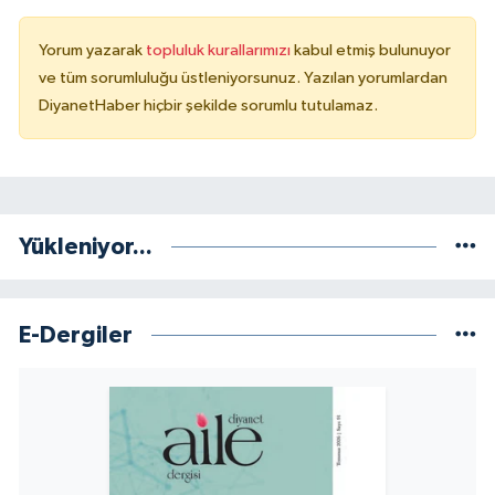
Sivas Müftülüğü
Yorum yazarak
topluluk kurallarımızı
kabul etmiş bulunuyor
Şanlıurfa Müftülüğü
ve tüm sorumluluğu üstleniyorsunuz. Yazılan yorumlardan
DiyanetHaber hiçbir şekilde sorumlu tutulamaz.
Şırnak Müftülüğü
Tekirdağ Müftülüğü
Tokat Müftülüğü
Yükleniyor...
Trabzon Müftülüğü
E-Dergiler
Tunceli Müftülüğü
Uşak Müftülüğü
Van Müftülüğü