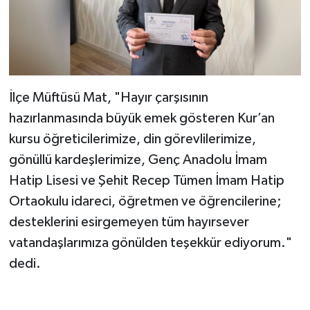
Gümüşhane Müftülüğü
Hakkari Müftülüğü
Hatay Müftülüğü
İlçe Müftüsü Mat, "Hayır çarşısının
hazırlanmasında büyük emek gösteren Kur’an
Iğdır Müftülüğü
kursu öğreticilerimize, din görevlilerimize,
Isparta Müftülüğü
gönüllü kardeşlerimize, Genç Anadolu İmam
Hatip Lisesi ve Şehit Recep Tümen İmam Hatip
İstanbul Müftülüğü
Ortaokulu idareci, öğretmen ve öğrencilerine;
desteklerini esirgemeyen tüm hayırsever
İzmir Müftülüğü
vatandaşlarımıza gönülden teşekkür ediyorum."
Kahramanmaraş Müftülüğü
dedi.
Karabük Müftülüğü