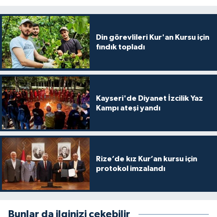
Karaman Müftülüğü
Din görevlileri Kur'an Kursu için
Kars Müftülüğü
fındık topladı
Kastamonu Müftülüğü
Kayseri Müftülüğü
Kayseri'de Diyanet İzcilik Yaz
Kampı ateşi yandı
Kilis Müftülüğü
Kırıkkale Müftülüğü
Rize’de kız Kur’an kursu için
Kırklareli Müftülüğü
protokol imzalandı
Kırşehir Müftülüğü
Kocaeli Müftülüğü
Bunlar da ilginizi çekebilir