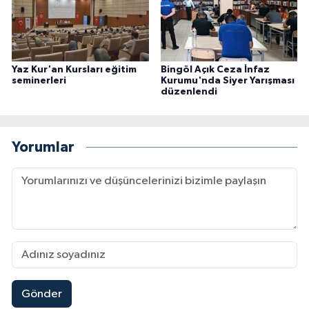
Niğde Müftülüğü
Ordu Müftülüğü
Yaz Kur'an Kursları eğitim
Bingöl Açık Ceza İnfaz
seminerleri
Kurumu'nda Siyer Yarışması
düzenlendi
Osmaniye Müftülüğü
Rize Müftülüğü
Yorumlar
Sakarya Müftülüğü
Samsun Müftülüğü
Siirt Müftülüğü
Sinop Müftülüğü
Gönder