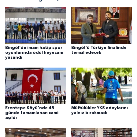
Konya Müftülüğü
Kütahya Müftülüğü
Malatya Müftülüğü
Bingöl’de imam hatip spor
Bingöl'ü Türkiye finalinde
oyunlarında ödül heyecanı
temsil edecek
yaşandı
Manisa Müftülüğü
Mardin Müftülüğü
Mersin Müftülüğü
Muğla Müftülüğü
Erentepe Köyü'nde 45
Müftülükler YKS adaylarını
günde tamamlanan cami
yalnız bırakmadı
açıldı
Muş Müftülüğü
Nevşehir Müftülüğü