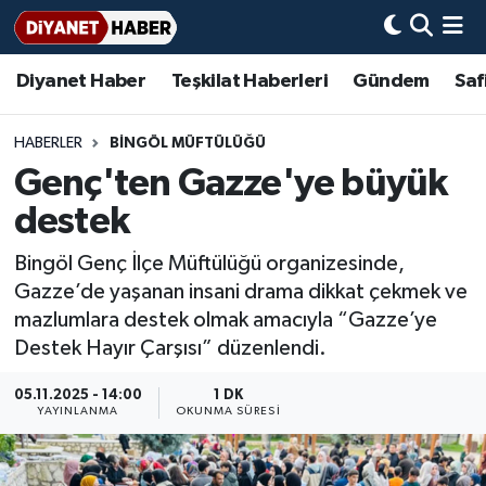
Diyanet Haber
Teşkilat Haberleri
Gündem
Saf
Diyanet Haber
Adana Müftülüğü
Bir Ayet
Aile Dergisi
İmam Hatip Okulları
Başmakale
Hadis-i Şerifler
Nöbetçi Eczaneler
Teşkilat Haberleri
Adıyaman Müftülüğü
Bir Hikaye
Aylık Dergi
Hayat Okumaları
Hava Durumu
HABERLER
BINGÖL MÜFTÜLÜĞÜ
Genç'ten Gazze'ye büyük
Afyonkarahisar Müftülüğü
Gündem
Biyografiler
Ankara Namaz Vakitleri
destek
Ağrı Müftülüğü
#Keşfet
Dini kavramlar
Trafik Durumu
Bingöl Genç İlçe Müftülüğü organizesinde,
Gazze’de yaşanan insani drama dikkat çekmek ve
Aksaray Müftülüğü
Diyanet Bilgi
Basında Bugün
Süper Lig Puan Durumu ve Fikstür
mazlumlara destek olmak amacıyla “Gazze’ye
Destek Hayır Çarşısı” düzenlendi.
Amasya Müftülüğü
Diyanet Takvimi
DİYANET eKİTAP
Tüm Manşetler
05.11.2025 - 14:00
1 DK
Ankara Müftülüğü
Dualar
Diyanet Dergi
Son Dakika Haberleri
YAYINLANMA
OKUNMA SÜRESI
Antalya Müftülüğü
Hadislerle İslam
TDV
Haber Arşivi