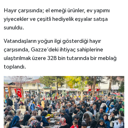
Hayır çarşısında; el emeği ürünler, ev yapımı
Bitlis Müftülüğü
Sağlık
yiyecekler ve çeşitli hediyelik eşyalar satışa
sunuldu.
Bolu Müftülüğü
Makaleler
Vatandaşların yoğun ilgi gösterdiği hayır
Burdur Müftülüğü
Ekonomi
çarşısında, Gazze’deki ihtiyaç sahiplerine
Bursa Müftülüğü
Duyurular
ulaştırılmak üzere 328 bin tutarında bir meblağ
toplandı.
Çanakkale Müftülüğü
Podcast
Çankırı Müftülüğü
Bilim, Teknoloji
Çorum Müftülüğü
Biyografiler
Denizli Müftülüğü
Diyanet TV