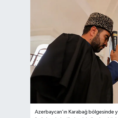
Niğde Müftülüğü
Ordu Müftülüğü
Osmaniye Müftülüğü
Rize Müftülüğü
Sakarya Müftülüğü
Samsun Müftülüğü
Siirt Müftülüğü
Sinop Müftülüğü
Azerbaycan’ın Karabağ bölgesinde yer