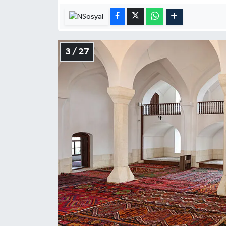
Karaman Müftülüğü
Kars Müftülüğü
3 / 27
Kastamonu Müftülüğü
Kayseri Müftülüğü
Kilis Müftülüğü
Kırıkkale Müftülüğü
Kırklareli Müftülüğü
Kırşehir Müftülüğü
Kocaeli Müftülüğü