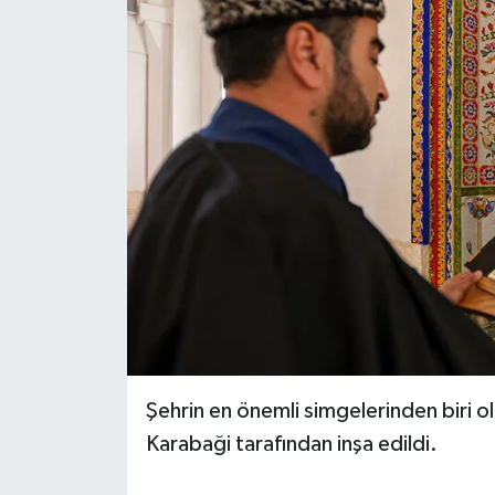
Gümüşhane Müftülüğü
Hakkari Müftülüğü
Hatay Müftülüğü
Iğdır Müftülüğü
Isparta Müftülüğü
İstanbul Müftülüğü
İzmir Müftülüğü
Şehrin en önemli simgelerinden biri o
Kahramanmaraş Müftülüğü
Karabaği tarafından inşa edildi.
Karabük Müftülüğü