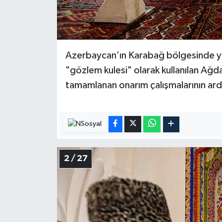
Diyarbakır Müftülüğü
İhtida Haberleri
Düzce Müftülüğü
YAŞAM
Edirne Müftülüğü
Azerbaycan’ın Karabağ bölgesinde yer
"gözlem kulesi" olarak kullanılan Ağ
Elazığ Müftülüğü
tamamlanan onarım çalışmalarının ard
Erzincan Müftülüğü
Erzurum Müftülüğü
Eskişehir Müftülüğü
2 / 27
Gaziantep Müftülüğü
Giresun Müftülüğü