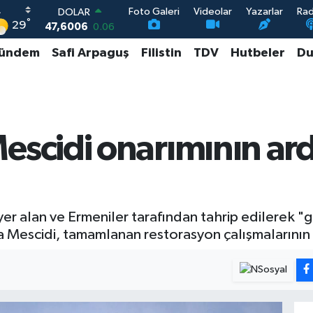
Foto Galeri
Videolar
Yazarlar
Ra
DOLAR
°
29
47,6006
0.06
EURO
ündem
Safi Arpaguş
Filistin
TDV
Hutbeler
Du
55,0250
0.02
STERLİN
64,2398
0.2
GRAM ALTIN
6513.94
0.32
BİST100
cidi onarımının ar
13.768
48
 alan ve Ermeniler tarafından tahrip edilerek "g
Mescidi, tamamlanan restorasyon çalışmalarının 