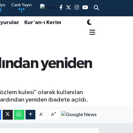
dyo
Canlı Yayın
yurular
Kur'an-ı Kerim
dından yeniden
özlem kulesi" olarak kullanılan
ardından yeniden ibadete açıldı.
-
+
A
A