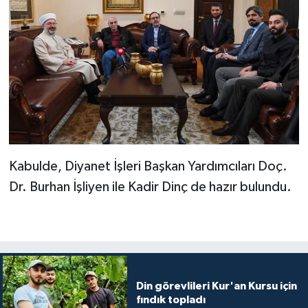
Sivas Müftülüğü
Şanlıurfa Müftülüğü
Şırnak Müftülüğü
Tekirdağ Müftülüğü
Tokat Müftülüğü
Kabulde, Diyanet İşleri Başkan Yardımcıları Doç.
Trabzon Müftülüğü
Dr. Burhan İşliyen ile Kadir Dinç de hazır bulundu.
Tunceli Müftülüğü
Uşak Müftülüğü
Din görevlileri Kur'an Kursu için
Van Müftülüğü
fındık topladı