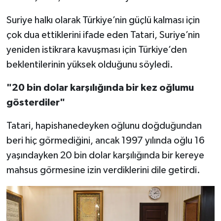
Suriye halkı olarak Türkiye’nin güçlü kalması için
Niğde Müftülüğü
çok dua ettiklerini ifade eden Tatari, Suriye’nin
yeniden istikrara kavuşması için Türkiye’den
Ordu Müftülüğü
beklentilerinin yüksek olduğunu söyledi.
Osmaniye Müftülüğü
"20 bin dolar karşılığında bir kez oğlumu
Rize Müftülüğü
gösterdiler"
Tatari, hapishanedeyken oğlunu doğduğundan
Sakarya Müftülüğü
beri hiç görmediğini, ancak 1997 yılında oğlu 16
Samsun Müftülüğü
yaşındayken 20 bin dolar karşılığında bir kereye
mahsus görmesine izin verdiklerini dile getirdi.
Siirt Müftülüğü
Sinop Müftülüğü