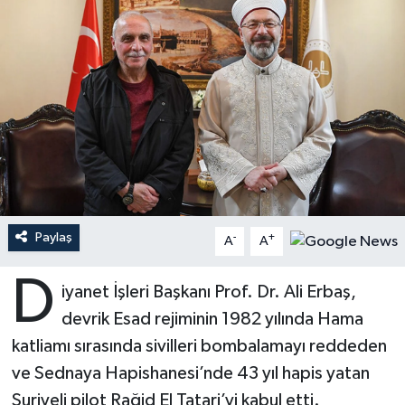
Ardahan Müftülüğü
Kudüs
Hutbeler
Artvin Müftülüğü
Kurban
DİYANET AKADEMİ
Aydın Müftülüğü
Mukabele
DİYANET GENÇLİK
Balıkesir Müftülüğü
Peygamberimizin Hayatı
DİYANET RADYO/TV
Bartın Müftülüğü
Ramazan
DEPREM
Paylaş
-
+
A
A
Batman Müftülüğü
Sahabeler
Dünya
D
iyanet İşleri Başkanı Prof. Dr. Ali Erbaş,
Bayburt Müftülüğü
Zekat
Eğitim
devrik Esad rejiminin 1982 yılında Hama
katliamı sırasında sivilleri bombalamayı reddeden
Bilecik Müftülüğü
Kültür-Sanat
ve Sednaya Hapishanesi’nde 43 yıl hapis yatan
Suriyeli pilot Rağid El Tatari’yi kabul etti.
Bingöl Müftülüğü
Aile