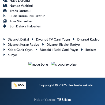
Hava Durumu
Namaz Vakitleri
Trafik Durumu
Puan Durumu ve Fikstür
Tüm Manşetler
Son Dakika Haberleri
Diyanet Dijital
Diyanet TV Canlı Yayın
Diyanet Radyo
Diyanet Kuran Radyo
Diyanet Risalet Radyo
Kabe Canlı Yayın
Mescid-i Nebi Canlı Yayın
İletişim
Künye
RSS
Copyright © 2025 Her hakkı saklıdır.
Haber Yazılımı:
TE Bilişim