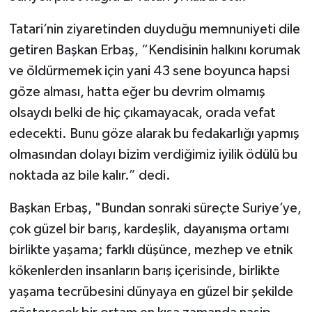
Tatari’nin ziyaretinden duyduğu memnuniyeti dile
Bitlis Müftülüğü
Sağlık
getiren Başkan Erbaş, “Kendisinin halkını korumak
Bolu Müftülüğü
Makaleler
ve öldürmemek için yani 43 sene boyunca hapsi
göze alması, hatta eğer bu devrim olmamış
Burdur Müftülüğü
Ekonomi
olsaydı belki de hiç çıkamayacak, orada vefat
edecekti. Bunu göze alarak bu fedakarlığı yapmış
Bursa Müftülüğü
Duyurular
olmasından dolayı bizim verdiğimiz iyilik ödülü bu
noktada az bile kalır.” dedi.
Çanakkale Müftülüğü
Podcast
Başkan Erbaş, "Bundan sonraki süreçte Suriye’ye,
Çankırı Müftülüğü
Bilim, Teknoloji
çok güzel bir barış, kardeşlik, dayanışma ortamı
Çorum Müftülüğü
Biyografiler
birlikte yaşama; farklı düşünce, mezhep ve etnik
kökenlerden insanların barış içerisinde, birlikte
Denizli Müftülüğü
Diyanet TV
yaşama tecrübesini dünyaya en güzel bir şekilde