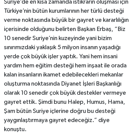
Suriye’de en kısa zamanda istikrarın oluşması için
Gümüşhane Müftülüğü
Türkiye’nin bütün kurumlarının her türlü desteği
verme noktasında büyük bir gayret ve kararlılığın
Hakkari Müftülüğü
içerisinde olduğunu belirten Başkan Erbaş, “Biz
Hatay Müftülüğü
10 senedir Suriye’nin kuzeyinde yani bizim
sınırımızdaki yaklaşık 5 milyon insanın yaşadığı
Iğdır Müftülüğü
yerde çok büyük işler yaptık. Yani hem insani
yardım hem eğitim desteği hem inşaat ile orada
Isparta Müftülüğü
kalan insanların ikamet edebilecekleri mekanlar
İstanbul Müftülüğü
oluşturma noktasında Diyanet İşleri Başkanlığı
olarak 10 senedir çok büyük destekler vermeye
İzmir Müftülüğü
gayret ettik. Şimdi bunu Halep, Humus, Hama,
Şam bütün Suriye içlerine doğru bu desteği
Kahramanmaraş Müftülüğü
yaygınlaştırmaya gayret edeceğiz.” diye
konuştu.
Karabük Müftülüğü