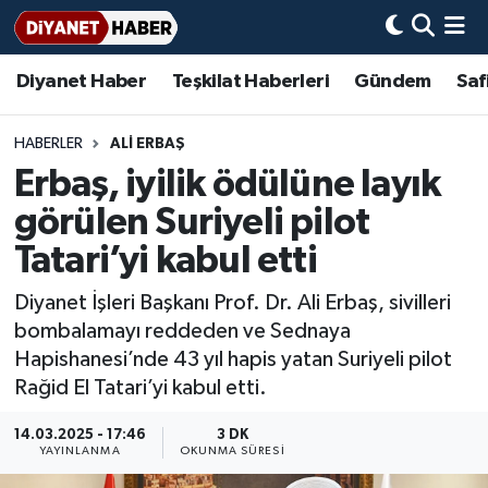
Diyanet Haber
Teşkilat Haberleri
Gündem
Saf
Diyanet Haber
Adana Müftülüğü
Bir Ayet
Aile Dergisi
İmam Hatip Okulları
Başmakale
Hadis-i Şerifler
Nöbetçi Eczaneler
Teşkilat Haberleri
Adıyaman Müftülüğü
Bir Hikaye
Aylık Dergi
Hayat Okumaları
Hava Durumu
HABERLER
ALİ ERBAŞ
Erbaş, iyilik ödülüne layık
Afyonkarahisar Müftülüğü
Gündem
Biyografiler
Ankara Namaz Vakitleri
görülen Suriyeli pilot
Ağrı Müftülüğü
#Keşfet
Dini kavramlar
Trafik Durumu
Tatari’yi kabul etti
Diyanet İşleri Başkanı Prof. Dr. Ali Erbaş, sivilleri
Aksaray Müftülüğü
Diyanet Bilgi
Basında Bugün
Süper Lig Puan Durumu ve Fikstür
bombalamayı reddeden ve Sednaya
Hapishanesi’nde 43 yıl hapis yatan Suriyeli pilot
Amasya Müftülüğü
Diyanet Takvimi
DİYANET eKİTAP
Tüm Manşetler
Rağid El Tatari’yi kabul etti.
Ankara Müftülüğü
Dualar
Diyanet Dergi
Son Dakika Haberleri
14.03.2025 - 17:46
3 DK
YAYINLANMA
OKUNMA SÜRESI
Antalya Müftülüğü
Hadislerle İslam
TDV
Haber Arşivi