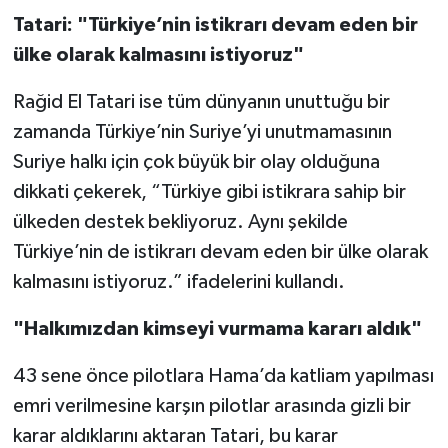
Tatari: "Türkiye’nin istikrarı devam eden bir
Karaman Müftülüğü
ülke olarak kalmasını istiyoruz"
Kars Müftülüğü
Rağid El Tatari ise tüm dünyanın unuttuğu bir
zamanda Türkiye’nin Suriye’yi unutmamasının
Kastamonu Müftülüğü
Suriye halkı için çok büyük bir olay olduğuna
Kayseri Müftülüğü
dikkati çekerek, “Türkiye gibi istikrara sahip bir
ülkeden destek bekliyoruz. Aynı şekilde
Kilis Müftülüğü
Türkiye’nin de istikrarı devam eden bir ülke olarak
kalmasını istiyoruz.” ifadelerini kullandı.
Kırıkkale Müftülüğü
"Halkımızdan kimseyi vurmama kararı aldık"
Kırklareli Müftülüğü
43 sene önce pilotlara Hama’da katliam yapılması
Kırşehir Müftülüğü
emri verilmesine karşın pilotlar arasında gizli bir
karar aldıklarını aktaran Tatari, bu karar
Kocaeli Müftülüğü