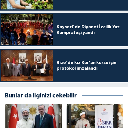
Yalova Müftülüğü
Yozgat Müftülüğü
Kayseri'de Diyanet İzcilik Yaz
Kampı ateşi yandı
Zonguldak Müftülüğü
Rize’de kız Kur’an kursu için
protokol imzalandı
Bunlar da ilginizi çekebilir