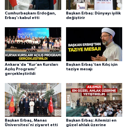
Cumhurbaşkanı Erdoğan,
Başkan Erbaş: Dünyayı iyilik
Erbaş’ı kabul etti
değiştirir
Ankara'da "Kur’an Kursları
Başkan Erbaş'tan Kılıç için
Açılış Programı"
taziye mesajı
gerçekleştirildi
Başkan Erbaş, Manas
Başkan Erbaş: Ailemizi en
Üniversitesi'ni ziyaret etti
güzel ahlak üzerine