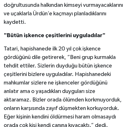
doğrultusunda halkından kimseyi vurmayacaklarını
Konya Müftülüğü
ve uçaklarla Ürdün’e kaçmayı planladıklarını
kaydetti.
Kütahya Müftülüğü
"Bütün işkence çeşitlerini uyguladılar"
Malatya Müftülüğü
Tatari, hapishanede ilk 20 yıl çok işkence
Manisa Müftülüğü
gördüğünü dile getirerek, “Beni grup kurmakla
tehdit ettiler. Sizlerin duyduğu bütün işkence
Mardin Müftülüğü
çeşitlerini bizlere uyguladılar. Hapishanedeki
mahkumlar sizlere ne işkenceler gördüğünü
Mersin Müftülüğü
anlatır ama o yaşadıkları duyguları size
Muğla Müftülüğü
aktaramaz. Bizler orada ölümden korkmuyorduk,
onların karşısında zayıf düşmekten korkuyorduk.
Muş Müftülüğü
Eğer kişinin kendini öldürmesi haram olmasaydı
orada çok kişi kendi canına kıyacaktı.” dedi.
Nevşehir Müftülüğü