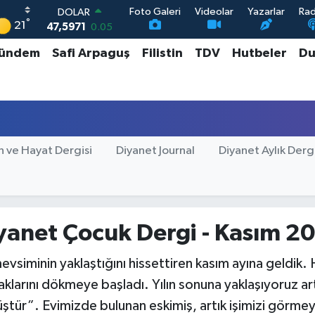
Foto Galeri
Videolar
Yazarlar
Ra
DOLAR
°
21
47,5971
0.05
EURO
ündem
Safi Arpaguş
Filistin
TDV
Hutbeler
Du
55,1336
0.18
STERLİN
64,2534
0.22
GRAM ALTIN
6527.85
0.54
BİST100
13.703
0
n ve Hayat Dergisi
Diyanet Journal
Diyanet Aylık Derg
yanet Çocuk Dergi - Kasım 2
evsiminin yaklaştığını hissettiren kasım ayına geldik.
aklarını dökmeye başladı. Yılın sonuna yaklaşıyoruz a
tür”. Evimizde bulunan eskimiş, artık işimizi görmeye