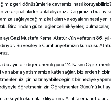
ığımız geri dönüşümlerle çevremizi nasıl koruyabiliri
or ve orijinal fikirler bulabiliyoruz. Dergimizin bu sa
mıza sağlayacağımız katkıları ve eşyaların nasıl yenile
tık. Birbirinden güzel eğlenceli hikâyeler, bulmacalar, 
m ayı Gazi Mustafa Kemal Atatürk’ün vefatının 86. yıl
dırıyor. Bu vesileyle Cumhuriyetimizin kurucusu Atatür
oruz.
ca bu ayın bir diğer önemli günü 24 Kasım Öğretmenl
i ve sabırla yetişmemize katkı sağlar, bizlerden hiçbi
menleriniz için hazırlayabileceğiniz bir hediye yapım
ediyeyle öğretmeninizin Öğretmenler Günü’nü kutlayab
nize keyifli okumalar diliyorum. Allah’a emanet olun.