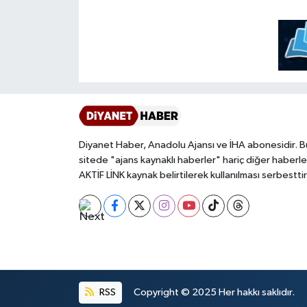
Bitlis Müftülüğü
Sağlık
Bolu Müftülüğü
Makaleler
Burdur Müftülüğü
Ekonomi
Bursa Müftülüğü
Duyurular
Diyanet Haber, Anadolu Ajansı ve İHA abonesidir. B
sitede "ajans kaynaklı haberler" hariç diğer haberle
Çanakkale Müftülüğü
Podcast
AKTİF LİNK kaynak belirtilerek kullanılması serbesttir
Çankırı Müftülüğü
Bilim, Teknoloji
Çorum Müftülüğü
Biyografiler
Denizli Müftülüğü
Diyanet TV
RSS
Copyright © 2025 Her hakkı saklıdır.