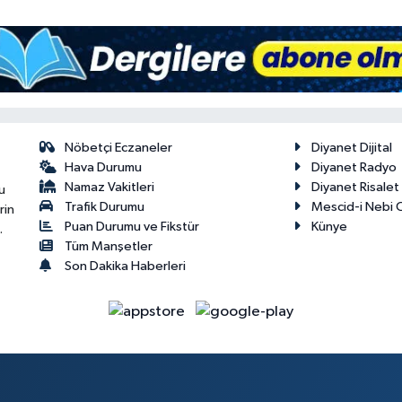
Nöbetçi Eczaneler
Diyanet Dijital
Hava Durumu
Diyanet Radyo
Namaz Vakitleri
Diyanet Risale
u
Trafik Durumu
Mescid-i Nebi C
rin
Puan Durumu ve Fikstür
Künye
.
Tüm Manşetler
Son Dakika Haberleri