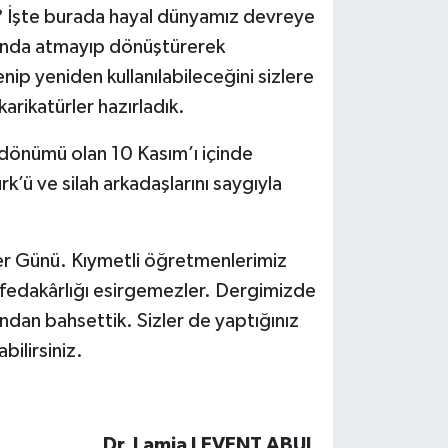
z? İşte burada hayal dünyamız devreye
yısında atmayıp dönüştürerek
nip yeniden kullanılabileceğini sizlere
karikatürler hazırladık.
 dönümü olan 10 Kasım’ı içinde
k’ü ve silah arkadaşlarını saygıyla
er Günü. Kıymetli öğretmenlerimiz
r fedakârlığı esirgemezler. Dergimizde
ından bahsettik. Sizler de yaptığınız
ilirsiniz.
Dr. Lamia LEVENT ABUL