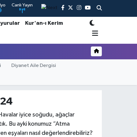
dyo
Canlı Yayın
yurular
Kur'an-ı Kerim
i
Diyanet Aile Dergisi
024
 Havalar iyice soğudu, ağaçlar
rtık. Bu ayki konumuz “Atma
n eşyaları nasıl değerlendirebiliriz?