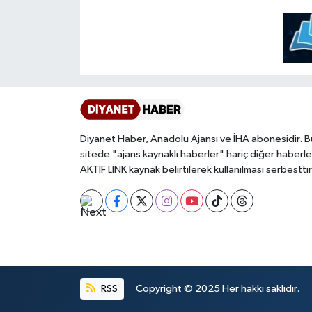
Diyarbakır Müftülüğü
İhtida Haberleri
Düzce Müftülüğü
YAŞAM
Edirne Müftülüğü
Elazığ Müftülüğü
Diyanet Haber, Anadolu Ajansı ve İHA abonesidir. B
Erzincan Müftülüğü
sitede "ajans kaynaklı haberler" hariç diğer haberle
AKTİF LİNK kaynak belirtilerek kullanılması serbesttir
Erzurum Müftülüğü
Eskişehir Müftülüğü
Gaziantep Müftülüğü
Giresun Müftülüğü
RSS
Copyright © 2025 Her hakkı saklıdır.