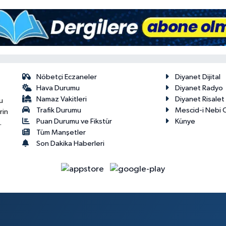
Nöbetçi Eczaneler
Diyanet Dijital
Hava Durumu
Diyanet Radyo
Namaz Vakitleri
Diyanet Risale
u
Trafik Durumu
Mescid-i Nebi C
rin
Puan Durumu ve Fikstür
Künye
.
Tüm Manşetler
Son Dakika Haberleri