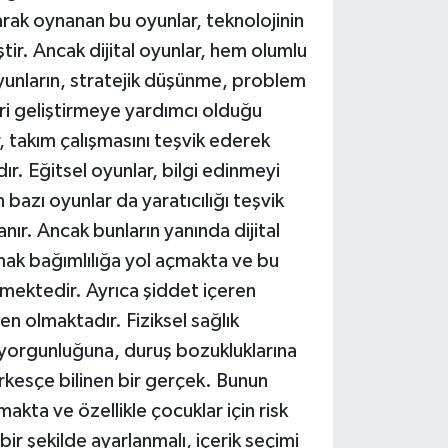
arak oynanan bu oyunlar, teknolojinin
ştir. Ancak dijital oyunlar, hem olumlu
yunların, stratejik düşünme, problem
ri geliştirmeye yardımcı olduğu
r, takım çalışmasını teşvik ederek
ır. Eğitsel oyunlar, bilgi edinmeyi
bazı oyunlar da yaratıcılığı teşvik
ır. Ancak bunların yanında dijital
mak bağımlılığa yol açmakta ve bu
emektedir. Ayrıca şiddet içeren
en olmaktadır. Fiziksel sağlık
 yorgunluğuna, duruş bozukluklarına
rkesçe bilinen bir gerçek. Bunun
akta ve özellikle çocuklar için risk
r şekilde ayarlanmalı, içerik seçimi