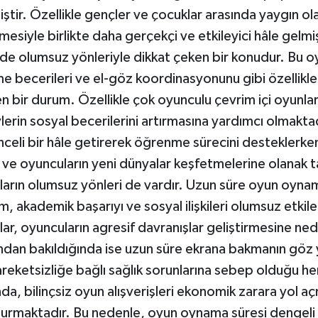
ştir. Özellikle gençler ve çocuklar arasında yaygın ol
mesiyle birlikte daha gerçekçi ve etkileyici hâle gelmi
de olumsuz yönleriyle dikkat çeken bir konudur. Bu o
e becerileri ve el-göz koordinasyonunu gibi özellikle
en bir durum. Özellikle çok oyunculu çevrim içi oyunla
lerin sosyal becerilerini artırmasına yardımcı olmaktad
celi bir hâle getirerek öğrenme sürecini desteklerken 
ve oyuncuların yeni dünyalar keşfetmelerine olanak tan
ların olumsuz yönleri de vardır. Uzun süre oyun oyna
, akademik başarıyı ve sosyal ilişkileri olumsuz etkil
ar, oyuncuların agresif davranışlar geliştirmesine ned
ından bakıldığında ise uzun süre ekrana bakmanın göz
areketsizliğe bağlı sağlık sorunlarına sebep olduğu he
da, bilinçsiz oyun alışverişleri ekonomik zarara yol açm
turmaktadır. Bu nedenle, oyun oynama süresi dengeli bi