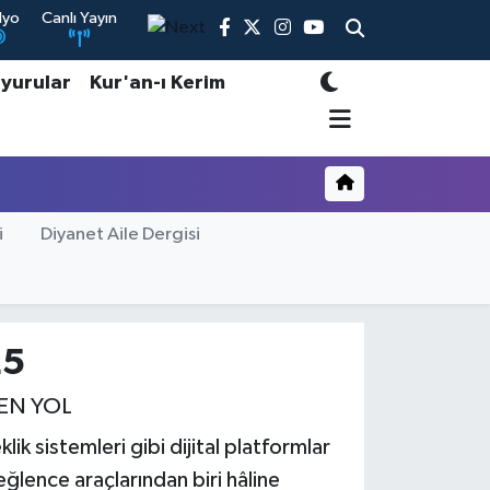
dyo
Canlı Yayın
yurular
Kur'an-ı Kerim
i
Diyanet Aile Dergisi
25
EN YOL
lik sistemleri gibi dijital platformlar
ğlence araçlarından biri hâline