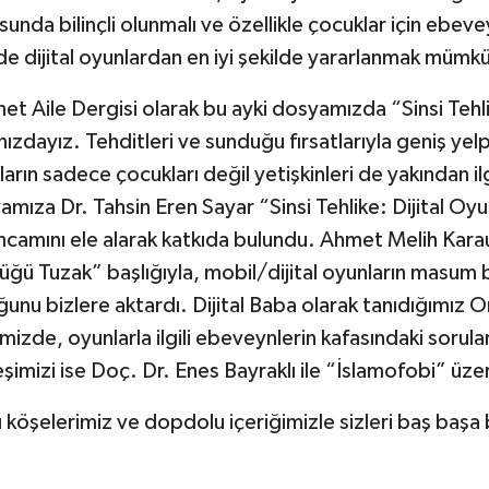
unda bilinçli olunmalı ve özellikle çocuklar için ebev
de dijital oyunlardan en iyi şekilde yararlanmak mümkün
et Aile Dergisi olarak bu ayki dosyamızda “Sinsi Tehli
nızdayız. Tehditleri ve sunduğu fırsatlarıyla geniş yel
arın sadece çocukları değil yetişkinleri de yakından ilg
mıza Dr. Tahsin Eren Sayar “Sinsi Tehlike: Dijital Oyun
ncamını ele alarak katkıda bulundu. Ahmet Melih Kara
üğü Tuzak” başlığıyla, mobil/dijital oyunların masum 
ğunu bizlere aktardı. Dijital Baba olarak tanıdığımız
izde, oyunlarla ilgili ebeveynlerin kafasındaki sorular
şimizi ise Doç. Dr. Enes Bayraklı ile “İslamofobi” üze
ı köşelerimiz ve dopdolu içeriğimizle sizleri baş başa 