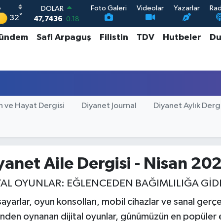
Foto Galeri
Videolar
Yazarlar
Ra
DOLAR
°
32
47,7436
0.18
EURO
ündem
Safi Arpaguş
Filistin
TDV
Hutbeler
Du
55,2510
0.32
STERLİN
64,4811
0.38
GRAM ALTIN
6660.55
0.03
BİST100
13.779
-14
n ve Hayat Dergisi
Diyanet Journal
Diyanet Aylık Derg
yanet Aile Dergisi - Nisan 20
İTAL OYUNLAR: EĞLENCEDEN BAĞIMLILIĞA GİD
sayarlar, oyun konsolları, mobil cihazlar ve sanal gerçek
inden oynanan dijital oyunlar, günümüzün en popüler e