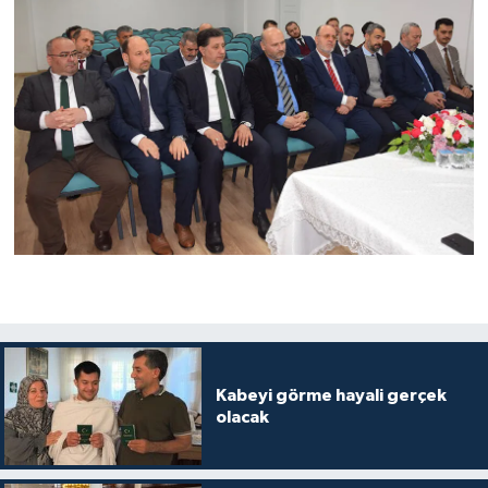
Niğde Müftülüğü
Ordu Müftülüğü
Osmaniye Müftülüğü
Rize Müftülüğü
Sakarya Müftülüğü
Samsun Müftülüğü
Siirt Müftülüğü
Kabeyi görme hayali gerçek
olacak
Sinop Müftülüğü