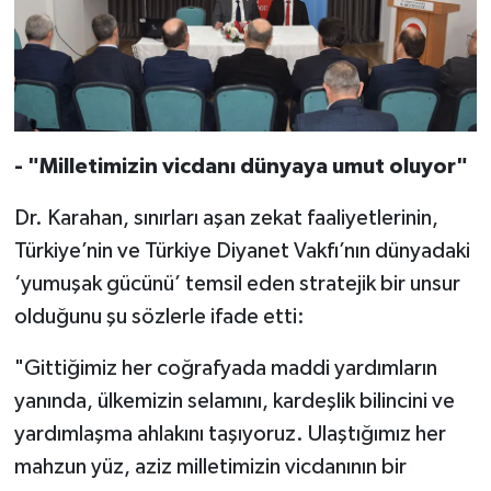
Karaman Müftülüğü
Kars Müftülüğü
Kastamonu Müftülüğü
- "Milletimizin vicdanı dünyaya umut oluyor"
Kayseri Müftülüğü
Dr. Karahan, sınırları aşan zekat faaliyetlerinin,
Türkiye’nin ve Türkiye Diyanet Vakfı’nın dünyadaki
Kilis Müftülüğü
‘yumuşak gücünü’ temsil eden stratejik bir unsur
Kırıkkale Müftülüğü
olduğunu şu sözlerle ifade etti:
Kırklareli Müftülüğü
"Gittiğimiz her coğrafyada maddi yardımların
yanında, ülkemizin selamını, kardeşlik bilincini ve
Kırşehir Müftülüğü
yardımlaşma ahlakını taşıyoruz. Ulaştığımız her
mahzun yüz, aziz milletimizin vicdanının bir
Kocaeli Müftülüğü