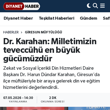
Diyanet Haber
Teşkilat Haberleri
Gündem
Saf
Diyanet Haber
Adana Müftülüğü
Bir Ayet
Aile Dergisi
İmam Hatip Okulları
Başmakale
Hadis-i Şerifler
Nöbetçi Eczaneler
Teşkilat Haberleri
Adıyaman Müftülüğü
Bir Hikaye
Aylık Dergi
Hayat Okumaları
Hava Durumu
HABERLER
GIRESUN MÜFTÜLÜĞÜ
Dr. Karahan: Milletimizin
Afyonkarahisar Müftülüğü
Gündem
Biyografiler
Ankara Namaz Vakitleri
teveccühü en büyük
Ağrı Müftülüğü
#Keşfet
Dini kavramlar
Trafik Durumu
gücümüzdür
Zekat ve Sosyal İçerikli Din Hizmetleri Daire
Aksaray Müftülüğü
Diyanet Bilgi
Basında Bugün
Süper Lig Puan Durumu ve Fikstür
Başkanı Dr. Harun Dündar Karahan, Giresun’da
ilçe müftüleriyle bir araya gelerek din ve eğitim
Amasya Müftülüğü
Diyanet Takvimi
DİYANET eKİTAP
Tüm Manşetler
hizmetlerini değerlendirdi.
Ankara Müftülüğü
Dualar
Diyanet Dergi
Son Dakika Haberleri
07.05.2026 - 14:30
2 DK
YAYINLANMA
OKUNMA SÜRESI
Antalya Müftülüğü
Hadislerle İslam
TDV
Haber Arşivi