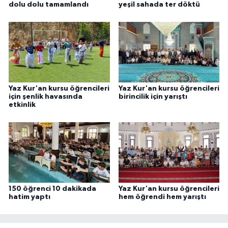
dolu dolu tamamlandı
yeşil sahada ter döktü
Yalova Müftülüğü
Yozgat Müftülüğü
Zonguldak Müftülüğü
Yaz Kur'an kursu öğrencileri
Yaz Kur'an kursu öğrencileri
için şenlik havasında
birincilik için yarıştı
etkinlik
150 öğrenci 10 dakikada
Yaz Kur'an kursu öğrencileri
hatim yaptı
hem öğrendi hem yarıştı