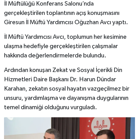
İl Müftülüğü Konferans Salonu’nda
gerçekleştirilen toplantının açış konuşmasını
Bitlis Müftülüğü
Sağlık
Giresun İl Müftü Yardımcısı Oğuzhan Avcı yaptı.
Bolu Müftülüğü
Makaleler
İl Müftü Yardımcısı Avcı, toplumun her kesimine
ulaşma hedefiyle gerçekleştirilen çalışmalar
Burdur Müftülüğü
Ekonomi
hakkında değerlendirmelerde bulundu.
Bursa Müftülüğü
Duyurular
Ardından konuşan Zekat ve Sosyal İçerikli Din
Çanakkale Müftülüğü
Podcast
Hizmetleri Daire Başkanı Dr. Harun Dündar
Karahan, zekatın sosyal hayatın vazgeçilmez bir
Çankırı Müftülüğü
Bilim, Teknoloji
unsuru, yardımlaşma ve dayanışma duygularının
temel dinamiği olduğunu vurguladı.
Çorum Müftülüğü
Biyografiler
Denizli Müftülüğü
Diyanet TV