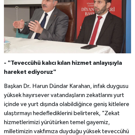
Diyarbakır Müftülüğü
İhtida Haberleri
Düzce Müftülüğü
YAŞAM
Edirne Müftülüğü
Elazığ Müftülüğü
- "Teveccühü kalıcı kılan hizmet anlayışıyla
Erzincan Müftülüğü
hareket ediyoruz"
Erzurum Müftülüğü
Başkan Dr. Harun Dündar Karahan, infak duygusu
Eskişehir Müftülüğü
yüksek hayırsever vatandaşların zekatlarını yurt
içinde ve yurt dışında olabildiğince geniş kitlelere
Gaziantep Müftülüğü
ulaştırmayı hedeflediklerini belirterek, "Zekat
hizmetlerimizi yürütürken temel gayemiz,
Giresun Müftülüğü
milletimizin vakfımıza duyduğu yüksek teveccühü