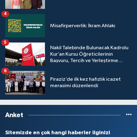
4
Misafirperverlik: İkram Ahlakı
5
Nakil Talebinde Bulunacak Kadrolu
Kur’an Kursu Öğreticilerinin
Başvuru, Tercih ve Yerleştirme
İşlemleri duyurusu
6
Piraziz’de ilk kez hafızlık icazet
merasimi düzenlendi
Anket
Sitemizde en çok hangi haberler ilginizi