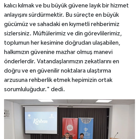
kalıcı kılmak ve bu büyük güvene layık bir hizmet
Gümüşhane Müftülüğü
anlayışını sürdürmektir. Bu süreçte en büyük
Hakkari Müftülüğü
gücümüz ve sahadaki en kıymetli rehberimiz
sizlersiniz. Müftülerimiz ve din görevlilerimiz,
Hatay Müftülüğü
toplumun her kesimine doğrudan ulaşabilen,
halkımızın güvenine mazhar olmuş manevi
Iğdır Müftülüğü
önderlerdir. Vatandaşlarımızın zekatlarını en
Isparta Müftülüğü
doğru ve en güvenilir noktalara ulaştırma
arzusuna rehberlik etmek hepimizin ortak
İstanbul Müftülüğü
sorumluluğudur." dedi.
İzmir Müftülüğü
Kahramanmaraş Müftülüğü
Karabük Müftülüğü