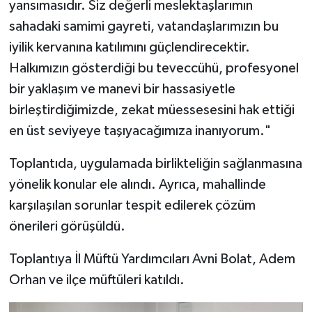
yansımasıdır. Siz değerli meslektaşlarımın
sahadaki samimi gayreti, vatandaşlarımızın bu
Konya Müftülüğü
iyilik kervanına katılımını güçlendirecektir.
Kütahya Müftülüğü
Halkımızın gösterdiği bu teveccühü, profesyonel
bir yaklaşım ve manevi bir hassasiyetle
Malatya Müftülüğü
birleştirdiğimizde, zekat müessesesini hak ettiği
en üst seviyeye taşıyacağımıza inanıyorum."
Manisa Müftülüğü
Toplantıda, uygulamada birlikteliğin sağlanmasına
Mardin Müftülüğü
yönelik konular ele alındı. Ayrıca, mahallinde
karşılaşılan sorunlar tespit edilerek çözüm
Mersin Müftülüğü
önerileri görüşüldü.
Muğla Müftülüğü
Toplantıya İl Müftü Yardımcıları Avni Bolat, Adem
Muş Müftülüğü
Orhan ve ilçe müftüleri katıldı.
Nevşehir Müftülüğü