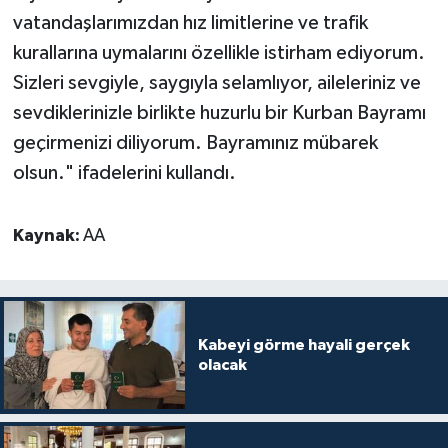
Sivas Müftülüğü
vatandaşlarımızdan hız limitlerine ve trafik
kurallarına uymalarını özellikle istirham ediyorum.
Şanlıurfa Müftülüğü
Sizleri sevgiyle, saygıyla selamlıyor, aileleriniz ve
sevdiklerinizle birlikte huzurlu bir Kurban Bayramı
Şırnak Müftülüğü
geçirmenizi diliyorum. Bayramınız mübarek
Tekirdağ Müftülüğü
olsun." ifadelerini kullandı.
Tokat Müftülüğü
Kaynak:
AA
Trabzon Müftülüğü
Tunceli Müftülüğü
Kabeyi görme hayali gerçek
olacak
Uşak Müftülüğü
Van Müftülüğü