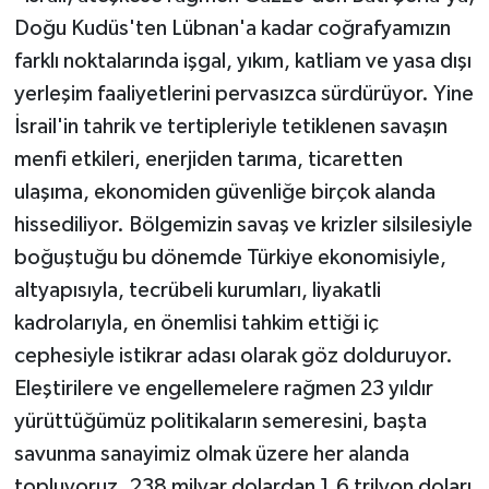
Doğu Kudüs'ten Lübnan'a kadar coğrafyamızın
Karaman Müftülüğü
farklı noktalarında işgal, yıkım, katliam ve yasa dışı
Kars Müftülüğü
yerleşim faaliyetlerini pervasızca sürdürüyor. Yine
İsrail'in tahrik ve tertipleriyle tetiklenen savaşın
Kastamonu Müftülüğü
menfi etkileri, enerjiden tarıma, ticaretten
ulaşıma, ekonomiden güvenliğe birçok alanda
Kayseri Müftülüğü
hissediliyor. Bölgemizin savaş ve krizler silsilesiyle
Kilis Müftülüğü
boğuştuğu bu dönemde Türkiye ekonomisiyle,
altyapısıyla, tecrübeli kurumları, liyakatli
Kırıkkale Müftülüğü
kadrolarıyla, en önemlisi tahkim ettiği iç
cephesiyle istikrar adası olarak göz dolduruyor.
Kırklareli Müftülüğü
Eleştirilere ve engellemelere rağmen 23 yıldır
yürüttüğümüz politikaların semeresini, başta
Kırşehir Müftülüğü
savunma sanayimiz olmak üzere her alanda
Kocaeli Müftülüğü
topluyoruz. 238 milyar dolardan 1,6 trilyon doları