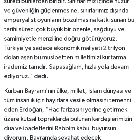
süreci bunlardan biridir. Sınırlarımız içinde huzur
ve güvenliğin güçlenmesine, sınırlarımız dışında
Niğde Müftülüğü
emperyalist oyunların bozulmasına katkı sunan bu
tarihi süreci çok büyük bir özenle, sağduyu ve
Ordu Müftülüğü
samimiyetle menziline doğru götürüyoruz.
Türkiye'ye sadece ekonomik maliyeti 2 trilyon
Osmaniye Müftülüğü
doları aşan bu musibetten milletimizi kurtarma
Rize Müftülüğü
irademiz tamdır. Sapasağlam, hızla yola devam
ediyoruz." dedi.
Sakarya Müftülüğü
Kurban Bayramı'nın ülke, millet, İslam dünyası ve
Samsun Müftülüğü
tüm insanlık için hayırlara vesile olmasını temenni
eden Erdoğan, "Hac farizasını yerine getirmek
Siirt Müftülüğü
üzere kutsal topraklarda bulunan kardeşlerimizin
Sinop Müftülüğü
dua ve ibadetlerini Rabbim kabul buyursun
diyorum. Bayramda seyahat edecek