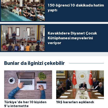
Yalova Müftülüğü
150 öğrenci 10 dakikada hatim
yaptı
Yozgat Müftülüğü
Zonguldak Müftülüğü
Kavaklıdere Diyanet Çocuk
Kütüphanesi meyvelerini
veriyor
Bunlar da ilginizi çekebilir
Türkiye'de her 10 kişiden
YAŞ kararları açıklandı
9'u internette