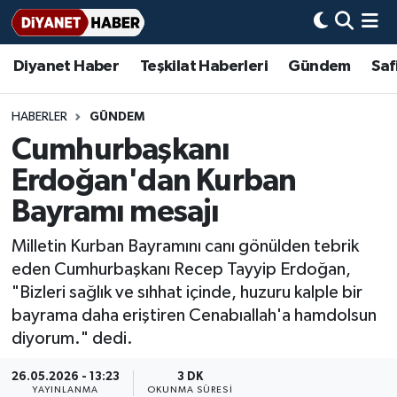
Diyanet Haber
Teşkilat Haberleri
Gündem
Saf
Diyanet Haber
Adana Müftülüğü
Bir Ayet
Aile Dergisi
İmam Hatip Okulları
Başmakale
Hadis-i Şerifler
Nöbetçi Eczaneler
Teşkilat Haberleri
Adıyaman Müftülüğü
Bir Hikaye
Aylık Dergi
Hayat Okumaları
Hava Durumu
HABERLER
GÜNDEM
Cumhurbaşkanı
Afyonkarahisar Müftülüğü
Gündem
Biyografiler
Ankara Namaz Vakitleri
Erdoğan'dan Kurban
Ağrı Müftülüğü
#Keşfet
Dini kavramlar
Trafik Durumu
Bayramı mesajı
Milletin Kurban Bayramını canı gönülden tebrik
Aksaray Müftülüğü
Diyanet Bilgi
Basında Bugün
Süper Lig Puan Durumu ve Fikstür
eden Cumhurbaşkanı Recep Tayyip Erdoğan,
"Bizleri sağlık ve sıhhat içinde, huzuru kalple bir
Amasya Müftülüğü
Diyanet Takvimi
DİYANET eKİTAP
Tüm Manşetler
bayrama daha eriştiren Cenabıallah'a hamdolsun
diyorum." dedi.
Ankara Müftülüğü
Dualar
Diyanet Dergi
Son Dakika Haberleri
26.05.2026 - 13:23
3 DK
Antalya Müftülüğü
Hadislerle İslam
TDV
Haber Arşivi
YAYINLANMA
OKUNMA SÜRESI