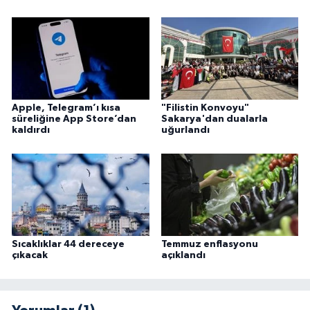
Apple, Telegram’ı kısa
"Filistin Konvoyu"
süreliğine App Store’dan
Sakarya'dan dualarla
kaldırdı
uğurlandı
Sıcaklıklar 44 dereceye
Temmuz enflasyonu
çıkacak
açıklandı