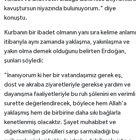
Diyarbakır Müftülüğü
İhtida Haberleri
kavuştursun niyazında bulunuyorum." diye
konuştu.
Düzce Müftülüğü
YAŞAM
Kurbanın bir ibadet olmanın yanı sıra kelime anlamı
Edirne Müftülüğü
itibarıyla aynı zamanda yaklaşma, yakınlaşma ve
Elazığ Müftülüğü
yakın olma demek olduğunu belirten Erdoğan,
şunları söyledi:
Erzincan Müftülüğü
"İnanıyorum ki her bir vatandaşımız gerek eş,
Erzurum Müftülüğü
dost ve akraba ziyaretleriyle gerekse yardım ve
dayanışma faaliyetleriyle bu ruh şölenini en verimli
Eskişehir Müftülüğü
surette değerlendirecek, böylece hem Allah'a
yaklaşmış hem de birbirine daha sıkı bağlarla
Gaziantep Müftülüğü
kenetlenmiş olacaktır. Şayet muhabbet ve
Giresun Müftülüğü
diğerkamlığın gönülleri sarıp sarmaladığı bu