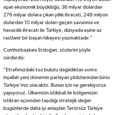
aşan ekonomik büyüklüğü, 36 milyar dolardan
Konya Müftülüğü
276 milyar dolara çıkan yıllık ihracatı, 248 milyon
dolardan 10 milyar doları geçen savunma ve
Kütahya Müftülüğü
havacılık ihracatı ile Türkiye, dünyada eşine az
Malatya Müftülüğü
rastlanır bir başarı hikayesi yazmaktadır."
Manisa Müftülüğü
Cumhurbaşkanı Erdoğan, sözlerini şöyle
sürdürdü:
Mardin Müftülüğü
"Etrafımızdaki toz bulutu dağıldıktan sonra
Mersin Müftülüğü
inşallah yeni dönemin parlayan yıldızlarından birisi
Türkiye'miz olacaktır. Bunun için ne gerekiyorsa
Muğla Müftülüğü
yapıyoruz. Ülkemizin istikbali ile bölgemizin
istikrarı açısından taşıdığı stratejik değer
Muş Müftülüğü
bugünlerde daha iyi anlaşılan Terörsüz Türkiye
Nevşehir Müftülüğü