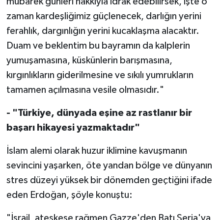
mübarek günleri hakkıyla idrak edebilirsek, işte o
Gümüşhane Müftülüğü
zaman kardeşliğimiz güçlenecek, darlığın yerini
ferahlık, dargınlığın yerini kucaklaşma alacaktır.
Hakkari Müftülüğü
Duam ve beklentim bu bayramın da kalplerin
Hatay Müftülüğü
yumuşamasına, küskünlerin barışmasına,
kırgınlıkların giderilmesine ve sıkılı yumrukların
Iğdır Müftülüğü
tamamen açılmasına vesile olmasıdır."
Isparta Müftülüğü
- "Türkiye, dünyada eşine az rastlanır bir
başarı hikayesi yazmaktadır"
İstanbul Müftülüğü
İslam alemi olarak huzur iklimine kavuşmanın
İzmir Müftülüğü
sevincini yaşarken, öte yandan bölge ve dünyanın
stres düzeyi yüksek bir dönemden geçtiğini ifade
Kahramanmaraş Müftülüğü
eden Erdoğan, şöyle konuştu:
Karabük Müftülüğü
"İsrail, ateşkese rağmen Gazze'den Batı Şeria'ya,