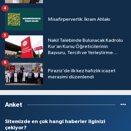
4
Misafirperverlik: İkram Ahlakı
5
Nakil Talebinde Bulunacak Kadrolu
Kur’an Kursu Öğreticilerinin
Başvuru, Tercih ve Yerleştirme
İşlemleri duyurusu
6
Piraziz’de ilk kez hafızlık icazet
merasimi düzenlendi
Anket
Sitemizde en çok hangi haberler ilginizi
çekiyor?