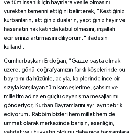
ve tüm insanlık için hayırlara vesile olmasını
yürekten temenni ettiğini belirterek, "Kestiğiniz
Bitlis Müftülüğü
Sağlık
kurbanların, ettiğiniz duaların, yaptığınız hayır ve
hasenatın hak katında kabul olmasını, inşallah
Bolu Müftülüğü
Makaleler
ecirlerinizi artırmasını diliyorum." ifadesini
Burdur Müftülüğü
Ekonomi
kullandı.
Bursa Müftülüğü
Duyurular
Cumhurbaşkanı Erdoğan, "Gazze başta olmak
üzere, gönül coğrafyamızın farklı köşelerinde bu
Çanakkale Müftülüğü
Podcast
bayramı da hüzünle, acıyla, kalplerinde ince bir
sızıyla karşılayan tüm kardeşlerime, şahsım ve
Çankırı Müftülüğü
Bilim, Teknoloji
milletim adına en güçlü dayanışma mesajlarımı
Çorum Müftülüğü
Biyografiler
gönderiyor, Kurban Bayramlarını ayrı ayrı tebrik
ediyorum. Rabbim bizleri hem millet hem de
Denizli Müftülüğü
Diyanet TV
ümmet olarak merkezinde barışın, esenliğin,
vahdet ve uhuvvetin olduğu daha nice bayramlara