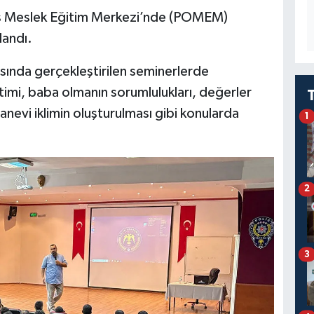
is Meslek Eğitim Merkezi’nde (POMEM)
andı.
asında gerçekleştirilen seminerlerde
eğitimi, baba olmanın sorumlulukları, değerler
manevi iklimin oluşturulması gibi konularda
1
2
3