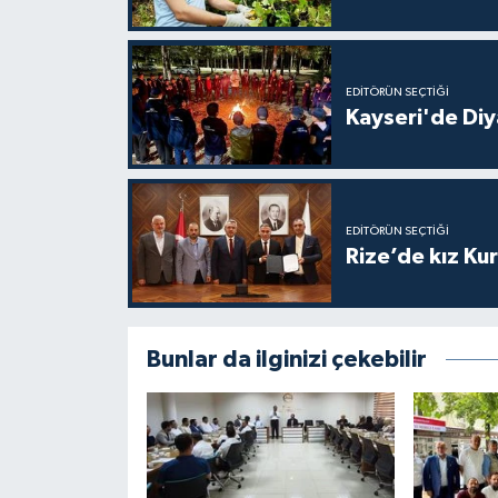
Niğde Müftülüğü
EDITÖRÜN SEÇTIĞI
Ordu Müftülüğü
Kayseri'de Diy
Osmaniye Müftülüğü
Rize Müftülüğü
EDITÖRÜN SEÇTIĞI
Rize’de kız Ku
Sakarya Müftülüğü
Samsun Müftülüğü
Bunlar da ilginizi çekebilir
Siirt Müftülüğü
Sinop Müftülüğü