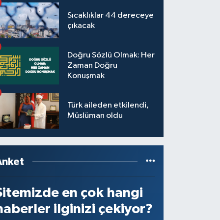
Sıcaklıklar 44 dereceye
çıkacak
Doğru Sözlü Olmak: Her
Zaman Doğru
Konuşmak
Türk aileden etkilendi,
Müslüman oldu
Anket
Sitemizde en çok hangi
haberler ilginizi çekiyor?