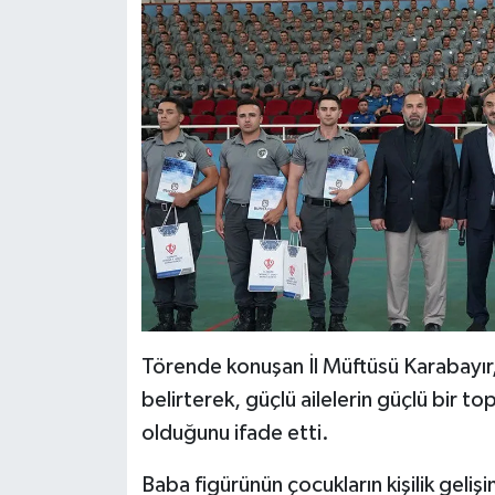
Gümüşhane Müftülüğü
Hakkari Müftülüğü
Hatay Müftülüğü
Iğdır Müftülüğü
Isparta Müftülüğü
İstanbul Müftülüğü
İzmir Müftülüğü
Törende konuşan İl Müftüsü Karabayır
belirterek, güçlü ailelerin güçlü bir t
Kahramanmaraş Müftülüğü
olduğunu ifade etti.
Karabük Müftülüğü
Baba figürünün çocukların kişilik geliş