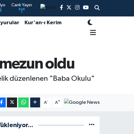
dyo
Canlı Yayın
yurular
Kur'an-ı Kerim
 mezun oldu
önelik düzenlenen "Baba Okulu"
-
+
A
A
ükleniyor...