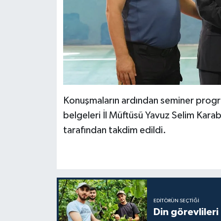
Konya Müftülüğü
Kütahya Müftülüğü
Malatya Müftülüğü
Manisa Müftülüğü
Konuşmaların ardından seminer progra
belgeleri İl Müftüsü Yavuz Selim Kar
Mardin Müftülüğü
tarafından takdim edildi.
Mersin Müftülüğü
Muğla Müftülüğü
Muş Müftülüğü
EDITÖRÜN SEÇTIĞI
Din görevlileri
Nevşehir Müftülüğü