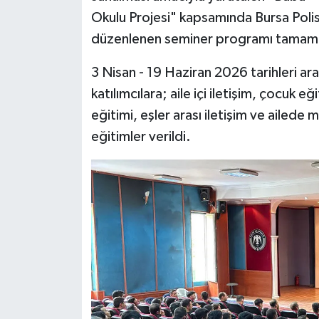
Okulu Projesi" kapsamında Bursa Pol
Bitlis Müftülüğü
Sağlık
düzenlenen seminer programı tamaml
Bolu Müftülüğü
Makaleler
3 Nisan - 19 Haziran 2026 tarihleri ar
katılımcılara; aile içi iletişim, çocuk 
Burdur Müftülüğü
Ekonomi
eğitimi, eşler arası iletişim ve ailede 
eğitimler verildi.
Bursa Müftülüğü
Duyurular
Çanakkale Müftülüğü
Podcast
Çankırı Müftülüğü
Bilim, Teknoloji
Çorum Müftülüğü
Biyografiler
Denizli Müftülüğü
Diyanet TV