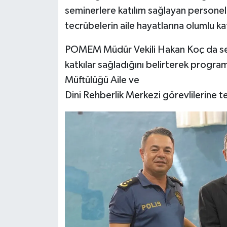
seminerlere katılım sağlayan personele
Karaman Müftülüğü
tecrübelerin aile hayatlarına olumlu ka
Kars Müftülüğü
POMEM Müdür Vekili Hakan Koç da semi
katkılar sağladığını belirterek progra
Kastamonu Müftülüğü
Müftülüğü Aile ve
Kayseri Müftülüğü
Dini Rehberlik Merkezi görevlilerine t
Kilis Müftülüğü
Kırıkkale Müftülüğü
Kırklareli Müftülüğü
Kırşehir Müftülüğü
Kocaeli Müftülüğü