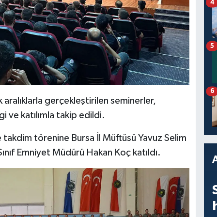
4
5
6
k aralıklarla gerçekleştirilen seminerler,
ve katılımla takip edildi.
takdim törenine Bursa İl Müftüsü Yavuz Selim
Sınıf Emniyet Müdürü Hakan Koç katıldı.