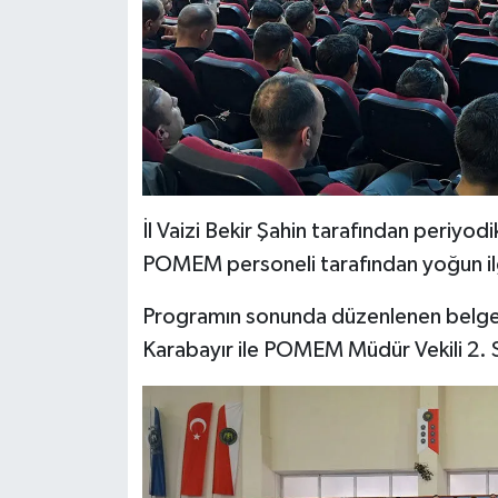
Diyarbakır Müftülüğü
İhtida Haberleri
Düzce Müftülüğü
YAŞAM
Edirne Müftülüğü
Elazığ Müftülüğü
İl Vaizi Bekir Şahin tarafından periyodi
Erzincan Müftülüğü
POMEM personeli tarafından yoğun ilgi 
Erzurum Müftülüğü
Programın sonunda düzenlenen belge 
Eskişehir Müftülüğü
Karabayır ile POMEM Müdür Vekili 2. 
Gaziantep Müftülüğü
Giresun Müftülüğü