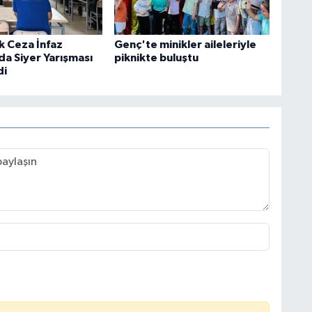
k Ceza İnfaz
Genç'te minikler aileleriyle
a Siyer Yarışması
piknikte buluştu
di