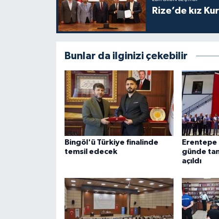
Rize’de kız Ku
Karaman Müftülüğü
Kars Müftülüğü
Bunlar da ilginizi çekebilir
Kastamonu Müftülüğü
Kayseri Müftülüğü
Kilis Müftülüğü
Kırıkkale Müftülüğü
Bingöl'ü Türkiye finalinde
Erentepe
temsil edecek
günde ta
açıldı
Kırklareli Müftülüğü
Kırşehir Müftülüğü
Kocaeli Müftülüğü