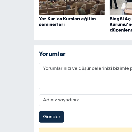
Konya Müftülüğü
Yaz Kur'an Kursları eğitim
Bingöl Açı
seminerleri
Kurumu'nd
Kütahya Müftülüğü
düzenlen
Malatya Müftülüğü
Yorumlar
Manisa Müftülüğü
Mardin Müftülüğü
Mersin Müftülüğü
Muğla Müftülüğü
Gönder
Muş Müftülüğü
Nevşehir Müftülüğü