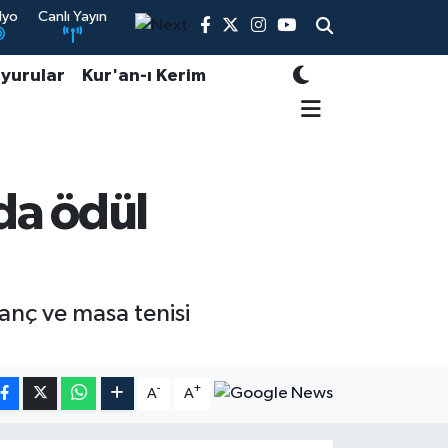
dyo
Canlı Yayın
yurular
Kur'an-ı Kerim
da ödül
anç ve masa tenisi
-
+
A
A