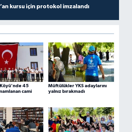
r’an kursu için protokol imzalandı
 Köyü'nde 45
Müftülükler YKS adaylarını
mamlanan cami
yalnız bırakmadı