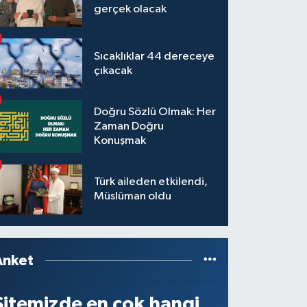
gerçek olacak
Sıcaklıklar 44 dereceye
çıkacak
Doğru Sözlü Olmak: Her
Zaman Doğru
Konuşmak
Türk aileden etkilendi,
Müslüman oldu
Anket
Sitemizde en çok hangi