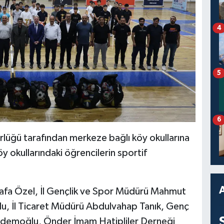
4
5
6
rlüğü tarafından merkeze bağlı köy okullarına
 okullarındaki öğrencilerin sportif
tafa Özel, İl Gençlik ve Spor Müdürü Mahmut
u, İl Ticaret Müdürü Abdulvahap Tanık, Genç
rdemoğlu, Önder İmam Hatipliler Derneği