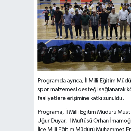
Diyarbakır Müftülüğü
İhtida Haberleri
Düzce Müftülüğü
YAŞAM
Edirne Müftülüğü
Elazığ Müftülüğü
Erzincan Müftülüğü
Erzurum Müftülüğü
Programda ayrıca, İl Milli Eğitim Müdü
spor malzemesi desteği sağlanarak köy
Eskişehir Müftülüğü
faaliyetlere erişimine katkı sunuldu.
Gaziantep Müftülüğü
Programa, İl Milli Eğitim Müdürü Mus
Uğur Duyar, İl Müftüsü Orhan İmamoğl
Giresun Müftülüğü
İlçe Milli Eğitim Müdürü Muhammet E