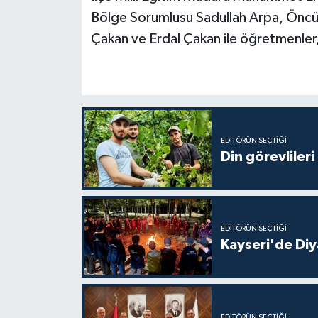
Gümüşhane Müftülüğü
Bölge Sorumlusu Sadullah Arpa, Öncü
Çakan ve Erdal Çakan ile öğretmenler, ö
Hakkari Müftülüğü
Hatay Müftülüğü
Iğdır Müftülüğü
EDITÖRÜN SEÇTIĞI
Din görevlileri
Isparta Müftülüğü
İstanbul Müftülüğü
İzmir Müftülüğü
EDITÖRÜN SEÇTIĞI
Kayseri'de Diy
Kahramanmaraş Müftülüğü
Karabük Müftülüğü
EDITÖRÜN SEÇTIĞI