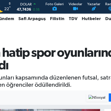
Foto Galeri
Videolar
Yazarlar
Ra
DOLAR
°
22
47,7436
0.18
EURO
ündem
Safi Arpaguş
Filistin
TDV
Hutbeler
Du
55,2510
0.32
STERLİN
64,4811
0.38
GRAM ALTIN
6648.99
2.59
BİST100
hatip spor oyunların
13.779
-14
dı
nları kapsamında düzenlenen futsal, satr
 öğrenciler ödüllendirildi.