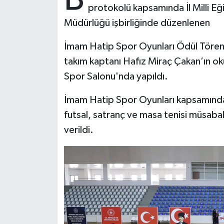
protokolü kapsamında İl Milli Eğ
Müdürlüğü işbirliğinde düzenlenen
Bitlis Müftülüğü
Sağlık
İmam Hatip Spor Oyunları Ödül Töreni 
Bolu Müftülüğü
Makaleler
takım kaptanı Hafız Miraç Çakan’ın oku
Burdur Müftülüğü
Ekonomi
Spor Salonu'nda yapıldı.
İmam Hatip Spor Oyunları kapsamında o
Bursa Müftülüğü
Duyurular
futsal, satranç ve masa tenisi müsaba
Çanakkale Müftülüğü
Podcast
verildi.
Çankırı Müftülüğü
Bilim, Teknoloji
Çorum Müftülüğü
Biyografiler
Denizli Müftülüğü
Diyanet TV