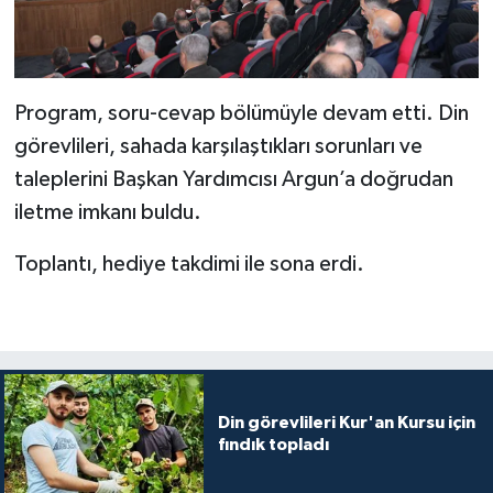
Gümüşhane Müftülüğü
Hakkari Müftülüğü
Program, soru-cevap bölümüyle devam etti. Din
Hatay Müftülüğü
görevlileri, sahada karşılaştıkları sorunları ve
taleplerini Başkan Yardımcısı Argun’a doğrudan
Iğdır Müftülüğü
iletme imkanı buldu.
Isparta Müftülüğü
Toplantı, hediye takdimi ile sona erdi.
İstanbul Müftülüğü
İzmir Müftülüğü
Kahramanmaraş Müftülüğü
Din görevlileri Kur'an Kursu için
fındık topladı
Karabük Müftülüğü