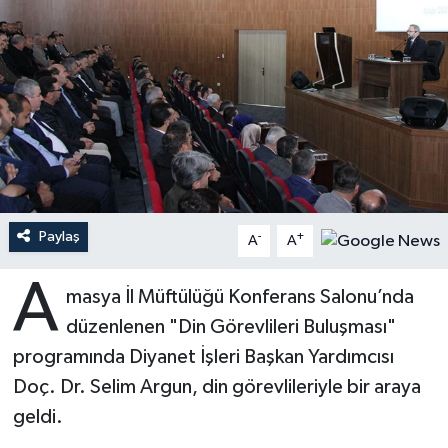
Ardahan Müftülüğü
Kudüs
Hutbeler
Artvin Müftülüğü
Kurban
DİYANET AKADEMİ
Aydın Müftülüğü
Mukabele
DİYANET GENÇLİK
Balıkesir Müftülüğü
Peygamberimizin Hayatı
DİYANET RADYO/TV
Paylaş
-
+
Bartın Müftülüğü
Ramazan
DEPREM
A
A
A
Batman Müftülüğü
Sahabeler
Dünya
masya İl Müftülüğü Konferans Salonu’nda
düzenlenen "Din Görevlileri Buluşması"
Bayburt Müftülüğü
Zekat
Eğitim
programında Diyanet İşleri Başkan Yardımcısı
Doç. Dr. Selim Argun, din görevlileriyle bir araya
Bilecik Müftülüğü
Kültür-Sanat
geldi.
Bingöl Müftülüğü
Aile