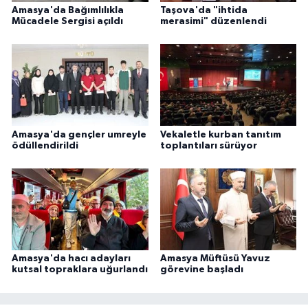
Amasya'da Bağımlılıkla
Taşova'da "ihtida
Mücadele Sergisi açıldı
merasimi" düzenlendi
Konya Müftülüğü
Kütahya Müftülüğü
Malatya Müftülüğü
Manisa Müftülüğü
Amasya'da gençler umreyle
Vekaletle kurban tanıtım
ödüllendirildi
toplantıları sürüyor
Mardin Müftülüğü
Mersin Müftülüğü
Muğla Müftülüğü
Amasya'da hacı adayları
Amasya Müftüsü Yavuz
kutsal topraklara uğurlandı
görevine başladı
Muş Müftülüğü
Nevşehir Müftülüğü