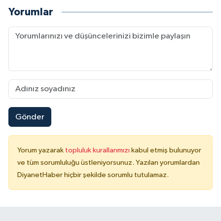
Yorumlar
Niğde Müftülüğü
Ordu Müftülüğü
Osmaniye Müftülüğü
Rize Müftülüğü
Gönder
Sakarya Müftülüğü
Samsun Müftülüğü
Yorum yazarak
topluluk kurallarımızı
kabul etmiş bulunuyor
ve tüm sorumluluğu üstleniyorsunuz. Yazılan yorumlardan
DiyanetHaber hiçbir şekilde sorumlu tutulamaz.
Siirt Müftülüğü
Sinop Müftülüğü