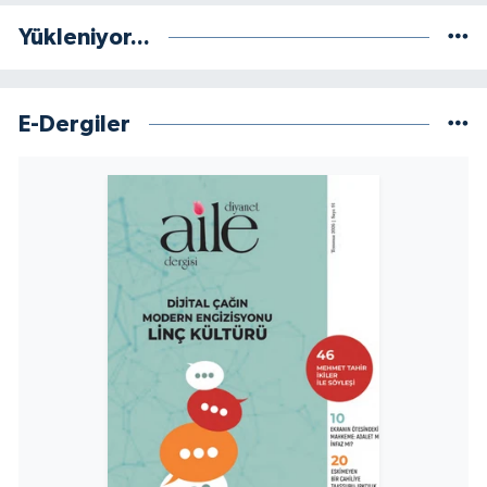
Sivas Müftülüğü
Yükleniyor...
Şanlıurfa Müftülüğü
Şırnak Müftülüğü
E-Dergiler
Tekirdağ Müftülüğü
Tokat Müftülüğü
Trabzon Müftülüğü
Tunceli Müftülüğü
Uşak Müftülüğü
Van Müftülüğü