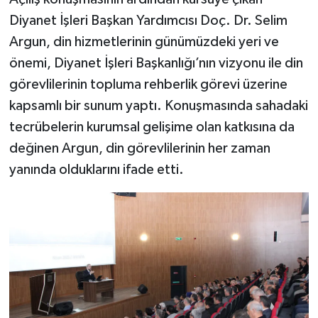
Diyarbakır Müftülüğü
İhtida Haberleri
Diyanet İşleri Başkan Yardımcısı Doç. Dr. Selim
Düzce Müftülüğü
YAŞAM
Argun, din hizmetlerinin günümüzdeki yeri ve
önemi, Diyanet İşleri Başkanlığı’nın vizyonu ile din
Edirne Müftülüğü
görevlilerinin topluma rehberlik görevi üzerine
kapsamlı bir sunum yaptı. Konuşmasında sahadaki
Elazığ Müftülüğü
tecrübelerin kurumsal gelişime olan katkısına da
değinen Argun, din görevlilerinin her zaman
Erzincan Müftülüğü
yanında olduklarını ifade etti.
Erzurum Müftülüğü
Eskişehir Müftülüğü
Gaziantep Müftülüğü
Giresun Müftülüğü