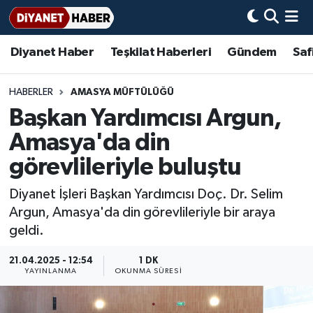
Diyanet Haber
Teşkilat Haberleri
Gündem
Saf
Diyanet Haber
Adana Müftülüğü
Bir Ayet
Aile Dergisi
İmam Hatip Okulları
Başmakale
Hadis-i Şerifler
Nöbetçi Eczaneler
Teşkilat Haberleri
Adıyaman Müftülüğü
Bir Hikaye
Aylık Dergi
Hayat Okumaları
Hava Durumu
HABERLER
AMASYA MÜFTÜLÜĞÜ
Başkan Yardımcısı Argun,
Afyonkarahisar Müftülüğü
Gündem
Biyografiler
Ankara Namaz Vakitleri
Amasya'da din
Ağrı Müftülüğü
#Keşfet
Dini kavramlar
Trafik Durumu
görevlileriyle buluştu
Diyanet İşleri Başkan Yardımcısı Doç. Dr. Selim
Aksaray Müftülüğü
Diyanet Bilgi
Basında Bugün
Süper Lig Puan Durumu ve Fikstür
Argun, Amasya'da din görevlileriyle bir araya
geldi.
Amasya Müftülüğü
Diyanet Takvimi
DİYANET eKİTAP
Tüm Manşetler
21.04.2025 - 12:54
1 DK
Ankara Müftülüğü
Dualar
Diyanet Dergi
Son Dakika Haberleri
YAYINLANMA
OKUNMA SÜRESI
Antalya Müftülüğü
Hadislerle İslam
TDV
Haber Arşivi