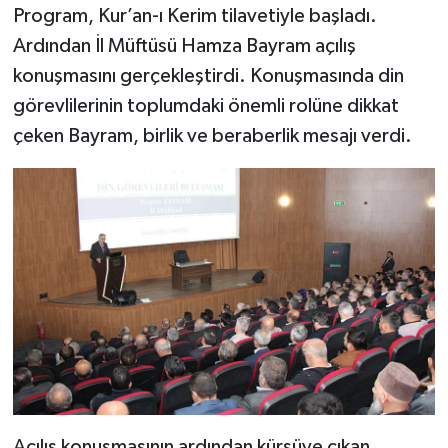
Program, Kur’an-ı Kerim tilavetiyle başladı.
Ardından İl Müftüsü Hamza Bayram açılış
Bitlis Müftülüğü
Sağlık
konuşmasını gerçekleştirdi. Konuşmasında din
Bolu Müftülüğü
Makaleler
görevlilerinin toplumdaki önemli rolüne dikkat
çeken Bayram, birlik ve beraberlik mesajı verdi.
Burdur Müftülüğü
Ekonomi
Bursa Müftülüğü
Duyurular
Çanakkale Müftülüğü
Podcast
Çankırı Müftülüğü
Bilim, Teknoloji
Çorum Müftülüğü
Biyografiler
Denizli Müftülüğü
Diyanet TV
Açılış konuşmasının ardından kürsüye çıkan