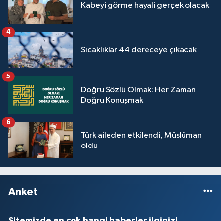
Kabeyi görme hayali gerçek olacak
4
Sıcaklıklar 44 dereceye çıkacak
5
Doğru Sözlü Olmak: Her Zaman
Doğru Konuşmak
6
Türk aileden etkilendi, Müslüman
oldu
Anket
Sitemizde en çok hangi haberler ilginizi