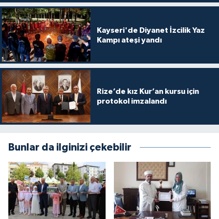
Karaman Müftülüğü
Kayseri'de Diyanet İzcilik Yaz
Kars Müftülüğü
Kampı ateşi yandı
Kastamonu Müftülüğü
Kayseri Müftülüğü
Rize’de kız Kur’an kursu için
protokol imzalandı
Kilis Müftülüğü
Kırıkkale Müftülüğü
Bunlar da ilginizi çekebilir
Kırklareli Müftülüğü
Kırşehir Müftülüğü
Kocaeli Müftülüğü