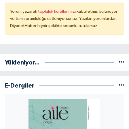
Sivas Müftülüğü
Yorum yazarak
topluluk kurallarımızı
kabul etmiş bulunuyor
Şanlıurfa Müftülüğü
ve tüm sorumluluğu üstleniyorsunuz. Yazılan yorumlardan
DiyanetHaber hiçbir şekilde sorumlu tutulamaz.
Şırnak Müftülüğü
Tekirdağ Müftülüğü
Tokat Müftülüğü
Yükleniyor...
Trabzon Müftülüğü
E-Dergiler
Tunceli Müftülüğü
Uşak Müftülüğü
Van Müftülüğü