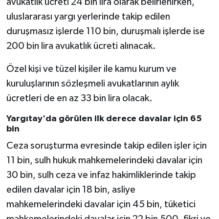
avukatlık ücreti 24 bin lira olarak belirlenirken,
Diyarbakır Müftülüğü
İhtida Haberleri
uluslararası yargı yerlerinde takip edilen
Düzce Müftülüğü
YAŞAM
duruşmasız işlerde 110 bin, duruşmalı işlerde ise
200 bin lira avukatlık ücreti alınacak.
Edirne Müftülüğü
Özel kişi ve tüzel kişiler ile kamu kurum ve
Elazığ Müftülüğü
kuruluşlarının sözleşmeli avukatlarının aylık
ücretleri de en az 33 bin lira olacak.
Erzincan Müftülüğü
Yargıtay'da görülen ilk derece davalar için 65
Erzurum Müftülüğü
bin
Ceza soruşturma evresinde takip edilen işler için
Eskişehir Müftülüğü
11 bin, sulh hukuk mahkemelerindeki davalar için
30 bin, sulh ceza ve infaz hakimliklerinde takip
Gaziantep Müftülüğü
edilen davalar için 18 bin, asliye
Giresun Müftülüğü
mahkemelerindeki davalar için 45 bin, tüketici