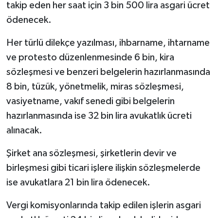
takip eden her saat için 3 bin 500 lira asgari ücret
ödenecek.
Bitlis Müftülüğü
Sağlık
Her türlü dilekçe yazılması, ihbarname, ihtarname
Bolu Müftülüğü
Makaleler
ve protesto düzenlenmesinde 6 bin, kira
sözleşmesi ve benzeri belgelerin hazırlanmasında
Burdur Müftülüğü
Ekonomi
8 bin, tüzük, yönetmelik, miras sözleşmesi,
Bursa Müftülüğü
Duyurular
vasiyetname, vakıf senedi gibi belgelerin
hazırlanmasında ise 32 bin lira avukatlık ücreti
Çanakkale Müftülüğü
Podcast
alınacak.
Çankırı Müftülüğü
Bilim, Teknoloji
Şirket ana sözleşmesi, şirketlerin devir ve
birleşmesi gibi ticari işlere ilişkin sözleşmelerde
Çorum Müftülüğü
Biyografiler
ise avukatlara 21 bin lira ödenecek.
Denizli Müftülüğü
Diyanet TV
Vergi komisyonlarında takip edilen işlerin asgari