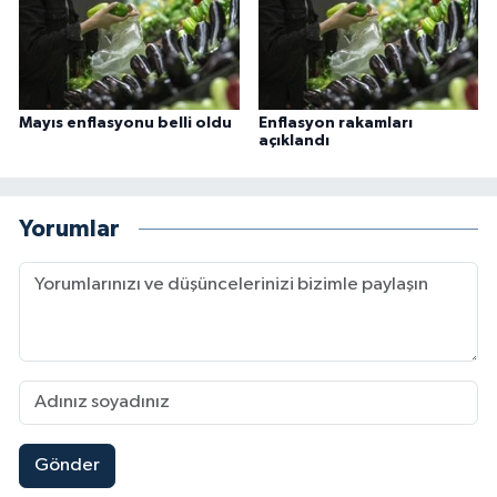
Niğde Müftülüğü
Ordu Müftülüğü
Mayıs enflasyonu belli oldu
Enflasyon rakamları
açıklandı
Osmaniye Müftülüğü
Rize Müftülüğü
Yorumlar
Sakarya Müftülüğü
Samsun Müftülüğü
Siirt Müftülüğü
Sinop Müftülüğü
Gönder