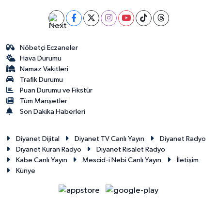
Nöbetçi Eczaneler
Hava Durumu
Namaz Vakitleri
Trafik Durumu
Puan Durumu ve Fikstür
Tüm Manşetler
Son Dakika Haberleri
Diyanet Dijital
Diyanet TV Canlı Yayın
Diyanet Radyo
Diyanet Kuran Radyo
Diyanet Risalet Radyo
Kabe Canlı Yayın
Mescid-i Nebi Canlı Yayın
İletişim
Künye