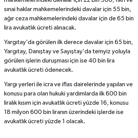
mahkemelerindeki davalar için 22 bin 500, fikri ve
Gümüşhane Müftülüğü
sınai haklar mahkemelerindeki davalar için 55 bin,
ağır ceza mahkemelerindeki davalar için de 65 bin
Hakkari Müftülüğü
lira avukatlık ücreti alınacak.
Hatay Müftülüğü
Yargıtay'da görülen ilk derece davalar için 65 bin,
Yargıtay, Danıştay ve Sayıştay'da temyiz yoluyla
Iğdır Müftülüğü
görülen işlerin duruşması için ise 40 bin lira
Isparta Müftülüğü
avukatlık ücreti ödenecek.
İstanbul Müftülüğü
Yargı yerleri ile icra ve iflas dairelerinde yapılan ve
konusu para olan hukuki yardımlarda ilk 600 bin
İzmir Müftülüğü
liralık kısım için avukatlık ücreti yüzde 16, konusu
18 milyon 600 bin liranın üzerindeki işlerde ise
Kahramanmaraş Müftülüğü
avukatlık ücreti yüzde 1 olacak.
Karabük Müftülüğü