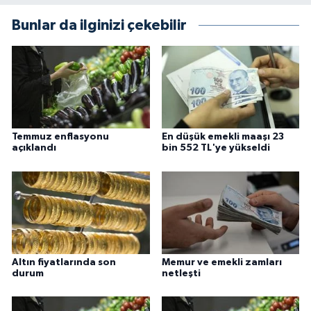
Bunlar da ilginizi çekebilir
Konya Müftülüğü
Kütahya Müftülüğü
Malatya Müftülüğü
Manisa Müftülüğü
Temmuz enflasyonu
En düşük emekli maaşı 23
açıklandı
bin 552 TL'ye yükseldi
Mardin Müftülüğü
Mersin Müftülüğü
Muğla Müftülüğü
Altın fiyatlarında son
Memur ve emekli zamları
durum
netleşti
Muş Müftülüğü
Nevşehir Müftülüğü