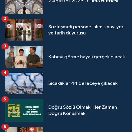
7 Ağustos 2026 - Cuma Hutbesi
2
Sözleşmeli personel alım sınavı yer
ve tarih duyurusu
3
Kabeyi görme hayali gerçek olacak
4
Sıcaklıklar 44 dereceye çıkacak
5
Doğru Sözlü Olmak: Her Zaman
Doğru Konuşmak
6