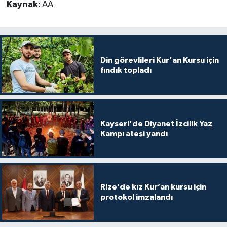
Kaynak:
AA
Karaman Müftülüğü
Kars Müftülüğü
Din görevlileri Kur'an Kursu için
Kastamonu Müftülüğü
fındık topladı
Kayseri Müftülüğü
Kilis Müftülüğü
Kayseri'de Diyanet İzcilik Yaz
Kampı ateşi yandı
Kırıkkale Müftülüğü
Kırklareli Müftülüğü
Rize’de kız Kur’an kursu için
Kırşehir Müftülüğü
protokol imzalandı
Kocaeli Müftülüğü