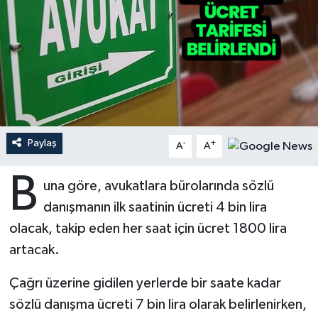
Ardahan Müftülüğü
Kudüs
Hutbeler
Artvin Müftülüğü
Kurban
DİYANET AKADEMİ
Aydın Müftülüğü
Mukabele
DİYANET GENÇLİK
Balıkesir Müftülüğü
Peygamberimizin Hayatı
DİYANET RADYO/TV
Paylaş
-
+
A
A
Bartın Müftülüğü
Ramazan
DEPREM
B
una göre, avukatlara bürolarında sözlü
danışmanın ilk saatinin ücreti 4 bin lira
Batman Müftülüğü
Sahabeler
Dünya
olacak, takip eden her saat için ücret 1800 lira
Bayburt Müftülüğü
Zekat
Eğitim
artacak.
Bilecik Müftülüğü
Kültür-Sanat
Çağrı üzerine gidilen yerlerde bir saate kadar
sözlü danışma ücreti 7 bin lira olarak belirlenirken,
Bingöl Müftülüğü
Aile