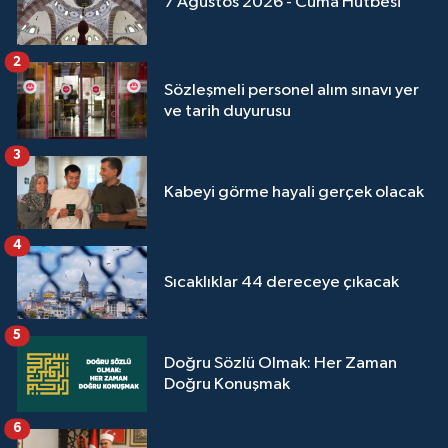
7 Ağustos 2026 - Cuma Hutbesi
Sivas Müftülüğü
Şanlıurfa Müftülüğü
2
Sözleşmeli personel alım sınavı yer
ve tarih duyurusu
Şırnak Müftülüğü
3
Tekirdağ Müftülüğü
Kabeyi görme hayali gerçek olacak
Tokat Müftülüğü
4
Trabzon Müftülüğü
Sıcaklıklar 44 dereceye çıkacak
Tunceli Müftülüğü
5
Doğru Sözlü Olmak: Her Zaman
Uşak Müftülüğü
Doğru Konuşmak
Van Müftülüğü
6