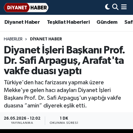
Diyanet Haber
Teşkilat Haberleri
Gündem
Saf
Diyanet Haber
Adana Müftülüğü
Bir Ayet
Aile Dergisi
İmam Hatip Okulları
Başmakale
Hadis-i Şerifler
Nöbetçi Eczaneler
Teşkilat Haberleri
Adıyaman Müftülüğü
Bir Hikaye
Aylık Dergi
Hayat Okumaları
Hava Durumu
HABERLER
DİYANET HABER
Diyanet İşleri Başkanı Prof.
Afyonkarahisar Müftülüğü
Gündem
Biyografiler
Ankara Namaz Vakitleri
Dr. Safi Arpaguş, Arafat'ta
Ağrı Müftülüğü
#Keşfet
Dini kavramlar
Trafik Durumu
vakfe duası yaptı
Türkiye'den hac farizasını yapmak üzere
Aksaray Müftülüğü
Diyanet Bilgi
Basında Bugün
Süper Lig Puan Durumu ve Fikstür
Mekke'ye gelen hacı adayları Diyanet İşleri
Başkanı Prof. Dr. Safi Arpaguş'un yaptığı vakfe
Amasya Müftülüğü
Diyanet Takvimi
DİYANET eKİTAP
Tüm Manşetler
duasına “amin” diyerek eşlik etti.
Ankara Müftülüğü
Dualar
Diyanet Dergi
Son Dakika Haberleri
26.05.2026 - 12:02
1 DK
YAYINLANMA
OKUNMA SÜRESI
Antalya Müftülüğü
Hadislerle İslam
TDV
Haber Arşivi