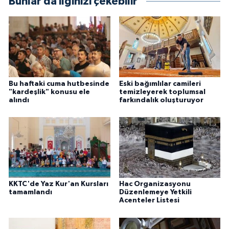
Bunlar da ilginizi çekebilir
Gümüşhane Müftülüğü
Hakkari Müftülüğü
Hatay Müftülüğü
Bu haftaki cuma hutbesinde
Eski bağımlılar camileri
Iğdır Müftülüğü
"kardeşlik" konusu ele
temizleyerek toplumsal
alındı
farkındalık oluşturuyor
Isparta Müftülüğü
İstanbul Müftülüğü
İzmir Müftülüğü
KKTC'de Yaz Kur'an Kursları
Hac Organizasyonu
Kahramanmaraş Müftülüğü
tamamlandı
Düzenlemeye Yetkili
Acenteler Listesi
Karabük Müftülüğü