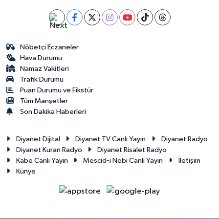
Nöbetçi Eczaneler
Hava Durumu
Namaz Vakitleri
Trafik Durumu
Puan Durumu ve Fikstür
Tüm Manşetler
Son Dakika Haberleri
Diyanet Dijital
Diyanet TV Canlı Yayın
Diyanet Radyo
Diyanet Kuran Radyo
Diyanet Risalet Radyo
Kabe Canlı Yayın
Mescid-i Nebi Canlı Yayın
İletişim
Künye