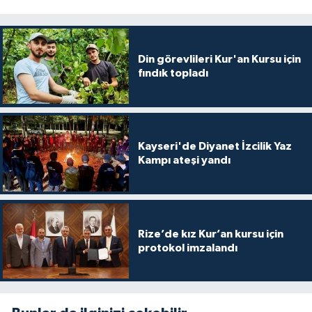
Diyarbakır Müftülüğü
İhtida Haberleri
Düzce Müftülüğü
YAŞAM
Din görevlileri Kur'an Kursu için
fındık topladı
Edirne Müftülüğü
Elazığ Müftülüğü
Erzincan Müftülüğü
Kayseri'de Diyanet İzcilik Yaz
Kampı ateşi yandı
Erzurum Müftülüğü
Eskişehir Müftülüğü
Rize’de kız Kur’an kursu için
protokol imzalandı
Gaziantep Müftülüğü
Giresun Müftülüğü