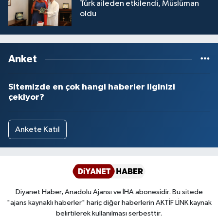
Türk aileden etkilendi, Müslüman
Yalova Müftülüğü
oldu
Yozgat Müftülüğü
Anket
Zonguldak Müftülüğü
Sitemizde en çok hangi haberler ilginizi
çekiyor?
Ankete Katıl
Diyanet Haber, Anadolu Ajansı ve İHA abonesidir. Bu sitede
"ajans kaynaklı haberler" hariç diğer haberlerin AKTİF LİNK kaynak
belirtilerek kullanılması serbesttir.