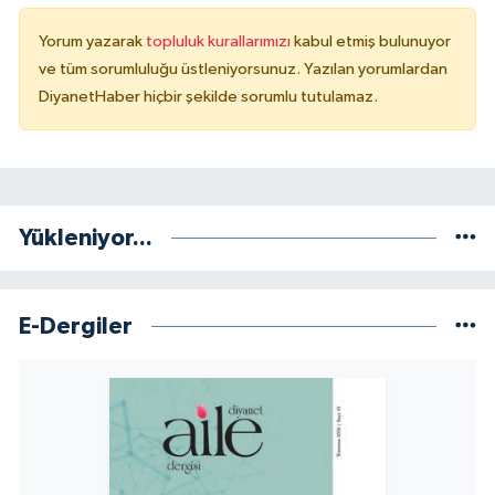
Yorum yazarak
topluluk kurallarımızı
kabul etmiş bulunuyor
Konya Müftülüğü
ve tüm sorumluluğu üstleniyorsunuz. Yazılan yorumlardan
DiyanetHaber hiçbir şekilde sorumlu tutulamaz.
Kütahya Müftülüğü
Malatya Müftülüğü
Manisa Müftülüğü
Yükleniyor...
Mardin Müftülüğü
E-Dergiler
Mersin Müftülüğü
Muğla Müftülüğü
Muş Müftülüğü
Nevşehir Müftülüğü