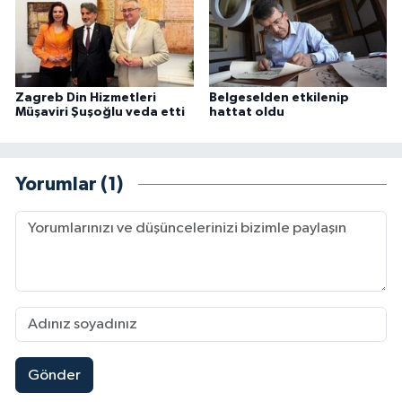
Karaman Müftülüğü
Kars Müftülüğü
Zagreb Din Hizmetleri
Belgeselden etkilenip
Müşaviri Şuşoğlu veda etti
hattat oldu
Kastamonu Müftülüğü
Kayseri Müftülüğü
Yorumlar (1)
Kilis Müftülüğü
Kırıkkale Müftülüğü
Kırklareli Müftülüğü
Kırşehir Müftülüğü
Gönder
Kocaeli Müftülüğü