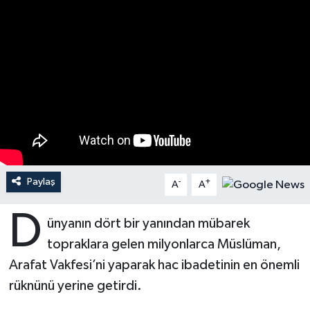
Ardahan Müftülüğü
Kudüs
Hutbeler
Artvin Müftülüğü
Kurban
DİYANET AKADEMİ
Aydın Müftülüğü
Mukabele
DİYANET GENÇLİK
Balıkesir Müftülüğü
Peygamberimizin Hayatı
DİYANET RADYO/TV
Bartın Müftülüğü
Ramazan
DEPREM
Paylaş
-
+
A
A
Batman Müftülüğü
Sahabeler
Dünya
D
ünyanın dört bir yanından mübarek
Bayburt Müftülüğü
Zekat
Eğitim
topraklara gelen milyonlarca Müslüman,
Arafat Vakfesi’ni yaparak hac ibadetinin en önemli
Bilecik Müftülüğü
Kültür-Sanat
rüknünü yerine getirdi.
Bingöl Müftülüğü
Aile