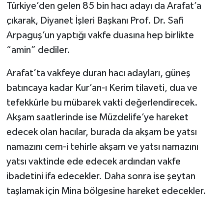
Türkiye’den gelen 85 bin hacı adayı da Arafat’a
çıkarak, Diyanet İşleri Başkanı Prof. Dr. Safi
Bitlis Müftülüğü
Sağlık
Arpaguş’un yaptığı vakfe duasına hep birlikte
Bolu Müftülüğü
Makaleler
“amin” dediler.
Arafat’ta vakfeye duran hacı adayları, güneş
Burdur Müftülüğü
Ekonomi
batıncaya kadar Kur’an-ı Kerim tilaveti, dua ve
Bursa Müftülüğü
Duyurular
tefekkürle bu mübarek vakti değerlendirecek.
Akşam saatlerinde ise Müzdelife’ye hareket
Çanakkale Müftülüğü
Podcast
edecek olan hacılar, burada da akşam be yatsı
namazını cem-i tehirle akşam ve yatsı namazını
Çankırı Müftülüğü
Bilim, Teknoloji
yatsı vaktinde ede edecek ardından vakfe
Çorum Müftülüğü
Biyografiler
ibadetini ifa edecekler. Daha sonra ise şeytan
taşlamak için Mina bölgesine hareket edecekler.
Denizli Müftülüğü
Diyanet TV