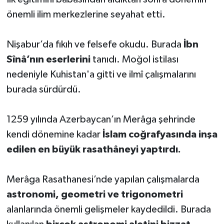
önemli ilim merkezlerine seyahat etti.
Bitlis Müftülüğü
Sağlık
Nişabur’da fıkıh ve felsefe okudu. Burada
İbn
Bolu Müftülüğü
Makaleler
Sînâ’nın eserlerini
tanıdı. Moğol istilası
nedeniyle Kuhistan'a gitti ve ilmî çalışmalarını
Burdur Müftülüğü
Ekonomi
burada sürdürdü.
Bursa Müftülüğü
Duyurular
1259 yılında Azerbaycan’ın Merâga şehrinde
Çanakkale Müftülüğü
Podcast
kendi dönemine kadar
İslam coğrafyasında inşa
edilen en büyük rasathâneyi yaptırdı.
Çankırı Müftülüğü
Bilim, Teknoloji
Çorum Müftülüğü
Biyografiler
Merâga Rasathanesi’nde yapılan çalışmalarda
astronomi, geometri ve trigonometri
Denizli Müftülüğü
Diyanet TV
alanlarında önemli gelişmeler kaydedildi. Burada