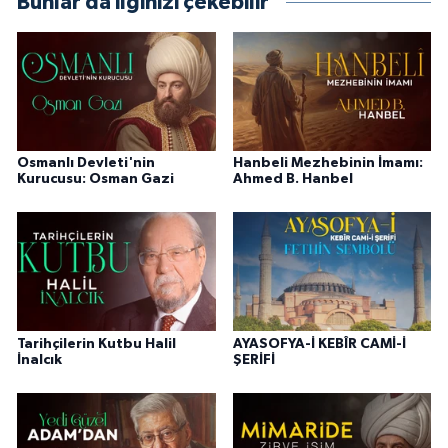
Bunlar da ilginizi çekebilir
Niğde Müftülüğü
Ordu Müftülüğü
Osmaniye Müftülüğü
Osmanlı Devleti'nin
Hanbeli Mezhebinin İmamı:
Kurucusu: Osman Gazi
Ahmed B. Hanbel
Rize Müftülüğü
Sakarya Müftülüğü
Samsun Müftülüğü
Tarihçilerin Kutbu Halil
AYASOFYA-İ KEBÎR CAMİ-İ
Siirt Müftülüğü
İnalcık
ŞERİFİ
Sinop Müftülüğü