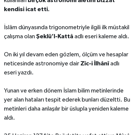
kullanılan
birçok astronomi aletini bizzat
Diyarbakır Müftülüğü
İhtida Haberleri
kendisi icat etti.
Düzce Müftülüğü
YAŞAM
İslâm dünyasında trigonometriyle ilgili ilk müstakil
Edirne Müftülüğü
çalışma olan
Şeklü’l-Kattâ
adlı eseri kaleme aldı.
Elazığ Müftülüğü
On iki yıl devam eden gözlem, ölçüm ve hesaplar
neticesinde astronomiye dair
Zîc-i İlhânî
adlı
Erzincan Müftülüğü
eseri yazdı.
Erzurum Müftülüğü
Yunan ve erken dönem İslam bilim metinlerinde
Eskişehir Müftülüğü
yer alan hataları tespit ederek bunları düzeltti. Bu
metinleri daha anlaşılır bir üslupla yeniden kaleme
Gaziantep Müftülüğü
aldı.
Giresun Müftülüğü