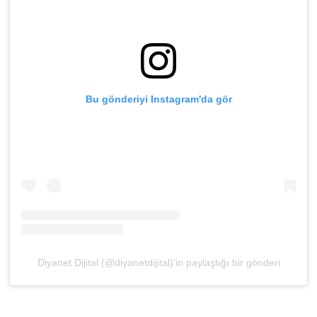
Karaman Müftülüğü
Kars Müftülüğü
Kastamonu Müftülüğü
Bu gönderiyi Instagram'da gör
Kayseri Müftülüğü
Kilis Müftülüğü
Kırıkkale Müftülüğü
Kırklareli Müftülüğü
Diyanet Dijital (@diyanetdijital)'in paylaştığı bir gönderi
Kırşehir Müftülüğü
Kocaeli Müftülüğü