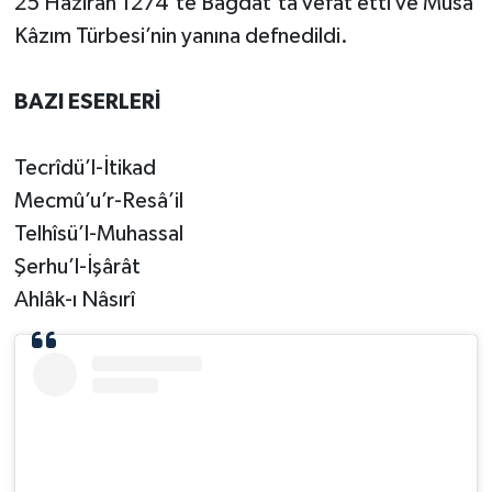
25 Haziran 1274’te Bağdat'ta vefat etti ve Mûsâ
Gümüşhane Müftülüğü
Kâzım Türbesi’nin yanına defnedildi.
Hakkari Müftülüğü
BAZI ESERLERİ
Hatay Müftülüğü
Tecrîdü’l-İtikad
Iğdır Müftülüğü
Mecmû’u’r-Resâ’il
Telhîsü’l-Muhassal
Isparta Müftülüğü
Şerhu’l-İşârât
Ahlâk-ı Nâsırî
İstanbul Müftülüğü
İzmir Müftülüğü
Kahramanmaraş Müftülüğü
Karabük Müftülüğü