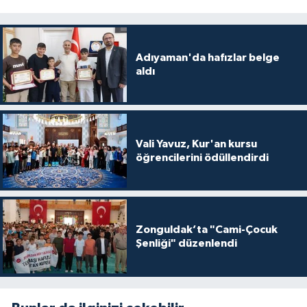
Konya Müftülüğü
Adıyaman'da hafızlar belge
Kütahya Müftülüğü
aldı
Malatya Müftülüğü
Manisa Müftülüğü
Vali Yavuz, Kur'an kursu
öğrencilerini ödüllendirdi
Mardin Müftülüğü
Mersin Müftülüğü
Zonguldak’ta "Cami-Çocuk
Muğla Müftülüğü
Şenliği" düzenlendi
Muş Müftülüğü
Nevşehir Müftülüğü