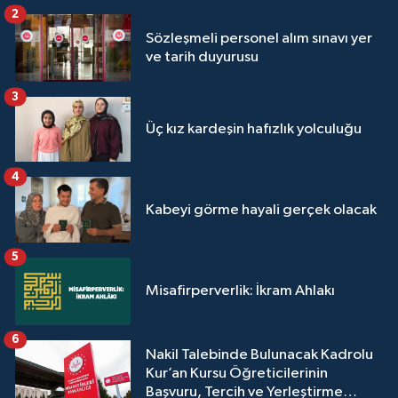
2
Sözleşmeli personel alım sınavı yer
ve tarih duyurusu
3
Üç kız kardeşin hafızlık yolculuğu
4
Kabeyi görme hayali gerçek olacak
5
Misafirperverlik: İkram Ahlakı
6
Nakil Talebinde Bulunacak Kadrolu
Kur’an Kursu Öğreticilerinin
Başvuru, Tercih ve Yerleştirme