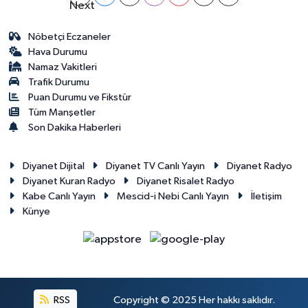
Nöbetçi Eczaneler
Hava Durumu
Namaz Vakitleri
Trafik Durumu
Puan Durumu ve Fikstür
Tüm Manşetler
Son Dakika Haberleri
Diyanet Dijital
Diyanet TV Canlı Yayın
Diyanet Radyo
Diyanet Kuran Radyo
Diyanet Risalet Radyo
Kabe Canlı Yayın
Mescid-i Nebi Canlı Yayın
İletişim
Künye
RSS
Copyright © 2025 Her hakkı saklıdır.