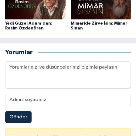
Sivas Müftülüğü
Şanlıurfa Müftülüğü
Yedi Güzel Adam'dan:
Mimaride Zirve İsim: Mimar
Rasim Özdenören
Sinan
Şırnak Müftülüğü
Tekirdağ Müftülüğü
Yorumlar
Tokat Müftülüğü
Trabzon Müftülüğü
Tunceli Müftülüğü
Uşak Müftülüğü
Gönder
Van Müftülüğü