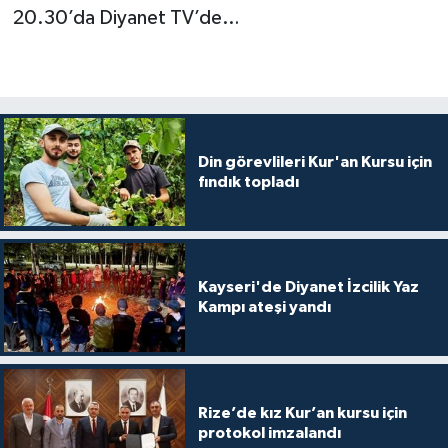
20.30’da Diyanet TV’de…
Gümüşhane Müftülüğü
Hakkari Müftülüğü
Hatay Müftülüğü
Din görevlileri Kur'an Kursu için
Iğdır Müftülüğü
fındık topladı
Isparta Müftülüğü
İstanbul Müftülüğü
Kayseri'de Diyanet İzcilik Yaz
Kampı ateşi yandı
İzmir Müftülüğü
Kahramanmaraş Müftülüğü
Rize’de kız Kur’an kursu için
Karabük Müftülüğü
protokol imzalandı