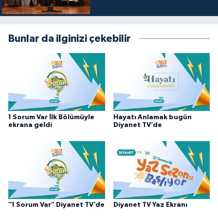
Karaman Müftülüğü
Bunlar da ilginizi çekebilir
Kars Müftülüğü
Kastamonu Müftülüğü
Kayseri Müftülüğü
Kilis Müftülüğü
1 Sorum Var İlk Bölümüyle
Hayatı Anlamak bugün
ekrana geldi
Diyanet TV’de
Kırıkkale Müftülüğü
Kırklareli Müftülüğü
Kırşehir Müftülüğü
"1 Sorum Var" Diyanet TV’de
Diyanet TV Yaz Ekranı
Kocaeli Müftülüğü