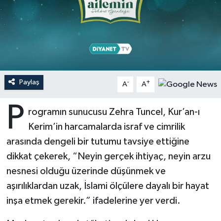
Ardahan Müftülüğü
Kudüs
Hutbeler
Artvin Müftülüğü
Kurban
DİYANET AKADEMİ
Aydın Müftülüğü
Mukabele
DİYANET GENÇLİK
Paylaş
-
+
A
A
Balıkesir Müftülüğü
Peygamberimizin Hayatı
DİYANET RADYO/TV
P
rogramın sunucusu Zehra Tuncel, Kur’an-ı
Bartın Müftülüğü
Ramazan
DEPREM
Kerim’in harcamalarda israf ve cimrilik
arasında dengeli bir tutumu tavsiye ettiğine
Batman Müftülüğü
Sahabeler
Dünya
dikkat çekerek, “Neyin gerçek ihtiyaç, neyin arzu
Bayburt Müftülüğü
Zekat
Eğitim
nesnesi olduğu üzerinde düşünmek ve
aşırılıklardan uzak, İslami ölçülere dayalı bir hayat
Bilecik Müftülüğü
Kültür-Sanat
inşa etmek gerekir.” ifadelerine yer verdi.
Bingöl Müftülüğü
Aile