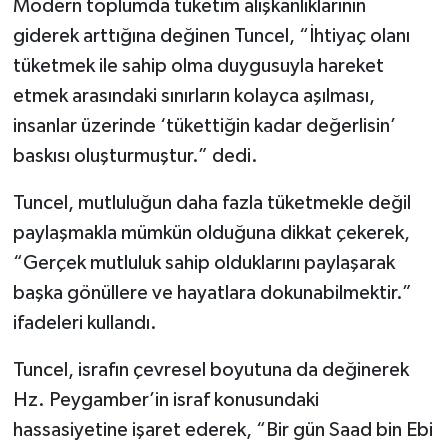
Modern toplumda tüketim alışkanlıklarının
giderek arttığına değinen Tuncel, “İhtiyaç olanı
Bitlis Müftülüğü
Sağlık
tüketmek ile sahip olma duygusuyla hareket
etmek arasındaki sınırların kolayca aşılması,
Bolu Müftülüğü
Makaleler
insanlar üzerinde ‘tükettiğin kadar değerlisin’
Burdur Müftülüğü
Ekonomi
baskısı oluşturmuştur.” dedi.
Bursa Müftülüğü
Duyurular
Tuncel, mutluluğun daha fazla tüketmekle değil
paylaşmakla mümkün olduğuna dikkat çekerek,
Çanakkale Müftülüğü
Podcast
“Gerçek mutluluk sahip olduklarını paylaşarak
başka gönüllere ve hayatlara dokunabilmektir.”
Çankırı Müftülüğü
Bilim, Teknoloji
ifadeleri kullandı.
Çorum Müftülüğü
Biyografiler
Tuncel, israfın çevresel boyutuna da değinerek
Hz. Peygamber’in israf konusundaki
Denizli Müftülüğü
Diyanet TV
hassasiyetine işaret ederek, “Bir gün Saad bin Ebi