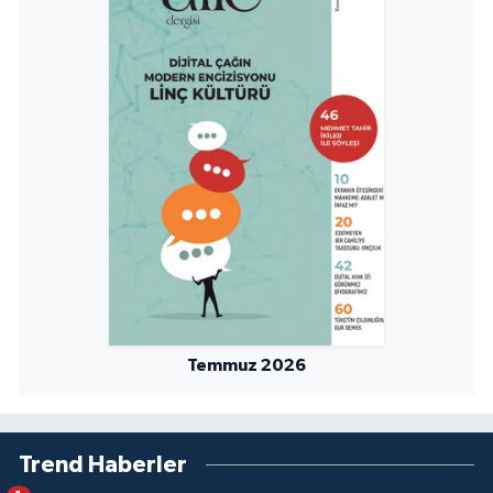
Sivas Müftülüğü
Şanlıurfa Müftülüğü
Şırnak Müftülüğü
Tekirdağ Müftülüğü
Tokat Müftülüğü
Trabzon Müftülüğü
Tunceli Müftülüğü
Temmuz 2026
Uşak Müftülüğü
Van Müftülüğü
Trend Haberler