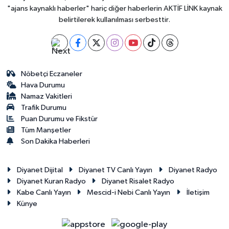
"ajans kaynaklı haberler" hariç diğer haberlerin AKTİF LİNK kaynak
belirtilerek kullanılması serbesttir.
Nöbetçi Eczaneler
Hava Durumu
Namaz Vakitleri
Trafik Durumu
Puan Durumu ve Fikstür
Tüm Manşetler
Son Dakika Haberleri
Diyanet Dijital
Diyanet TV Canlı Yayın
Diyanet Radyo
Diyanet Kuran Radyo
Diyanet Risalet Radyo
Kabe Canlı Yayın
Mescid-i Nebi Canlı Yayın
İletişim
Künye