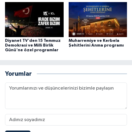
Konya Müftülüğü
Kütahya Müftülüğü
Diyanet TV'den 15 Temmuz
Muharremiye ve Kerbela
Malatya Müftülüğü
Demokrasi ve Milli Birlik
Şehitlerini Anma programı
Günü'ne özel programlar
Manisa Müftülüğü
Mardin Müftülüğü
Yorumlar
Mersin Müftülüğü
Muğla Müftülüğü
Muş Müftülüğü
Nevşehir Müftülüğü