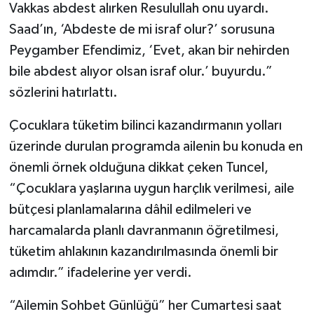
Diyarbakır Müftülüğü
İhtida Haberleri
Vakkas abdest alırken Resulullah onu uyardı.
Saad’ın, ‘Abdeste de mi israf olur?’ sorusuna
Düzce Müftülüğü
YAŞAM
Peygamber Efendimiz, ‘Evet, akan bir nehirden
bile abdest alıyor olsan israf olur.’ buyurdu.”
Edirne Müftülüğü
sözlerini hatırlattı.
Elazığ Müftülüğü
Çocuklara tüketim bilinci kazandırmanın yolları
üzerinde durulan programda ailenin bu konuda en
Erzincan Müftülüğü
önemli örnek olduğuna dikkat çeken Tuncel,
Erzurum Müftülüğü
“Çocuklara yaşlarına uygun harçlık verilmesi, aile
bütçesi planlamalarına dâhil edilmeleri ve
Eskişehir Müftülüğü
harcamalarda planlı davranmanın öğretilmesi,
tüketim ahlakının kazandırılmasında önemli bir
Gaziantep Müftülüğü
adımdır.” ifadelerine yer verdi.
Giresun Müftülüğü
“Ailemin Sohbet Günlüğü” her Cumartesi saat