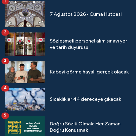
1
Yalova Müftülüğü
7 Ağustos 2026 - Cuma Hutbesi
Yozgat Müftülüğü
2
Zonguldak Müftülüğü
Sözleşmeli personel alım sınavı yer
ve tarih duyurusu
3
Kabeyi görme hayali gerçek olacak
4
Sıcaklıklar 44 dereceye çıkacak
5
Doğru Sözlü Olmak: Her Zaman
Doğru Konuşmak