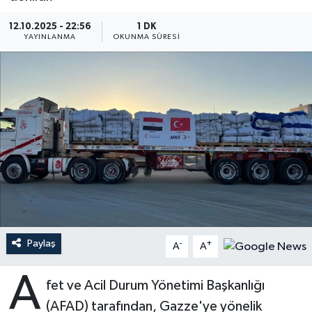
Ardahan Müftülüğü
Kudüs
Hutbeler
12.10.2025 - 22:56
1 DK
YAYINLANMA
OKUNMA SÜRESI
Artvin Müftülüğü
Kurban
DİYANET AKADEMİ
Aydın Müftülüğü
Mukabele
DİYANET GENÇLİK
Balıkesir Müftülüğü
Peygamberimizin Hayatı
DİYANET RADYO/TV
Bartın Müftülüğü
Ramazan
DEPREM
Batman Müftülüğü
Sahabeler
Dünya
Bayburt Müftülüğü
Zekat
Eğitim
Paylaş
-
+
A
A
Bilecik Müftülüğü
Kültür-Sanat
A
fet ve Acil Durum Yönetimi Başkanlığı
(AFAD) tarafından, Gazze'ye yönelik
Bingöl Müftülüğü
Aile