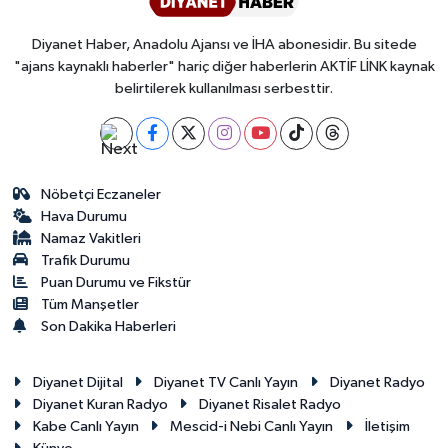
Diyanet Haber, Anadolu Ajansı ve İHA abonesidir. Bu sitede
"ajans kaynaklı haberler" hariç diğer haberlerin AKTİF LİNK kaynak
belirtilerek kullanılması serbesttir.
Nöbetçi Eczaneler
Hava Durumu
Namaz Vakitleri
Trafik Durumu
Puan Durumu ve Fikstür
Tüm Manşetler
Son Dakika Haberleri
Diyanet Dijital
Diyanet TV Canlı Yayın
Diyanet Radyo
Diyanet Kuran Radyo
Diyanet Risalet Radyo
Kabe Canlı Yayın
Mescid-i Nebi Canlı Yayın
İletişim