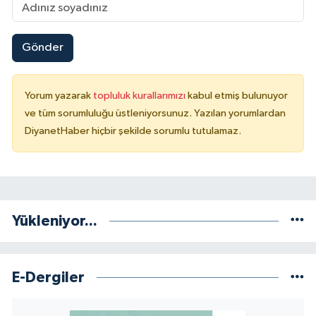
Sivas Müftülüğü
Şanlıurfa Müftülüğü
Gönder
Şırnak Müftülüğü
Yorum yazarak
topluluk kurallarımızı
kabul etmiş bulunuyor
ve tüm sorumluluğu üstleniyorsunuz. Yazılan yorumlardan
Tekirdağ Müftülüğü
DiyanetHaber hiçbir şekilde sorumlu tutulamaz.
Tokat Müftülüğü
Trabzon Müftülüğü
Yükleniyor...
Tunceli Müftülüğü
Uşak Müftülüğü
E-Dergiler
Van Müftülüğü