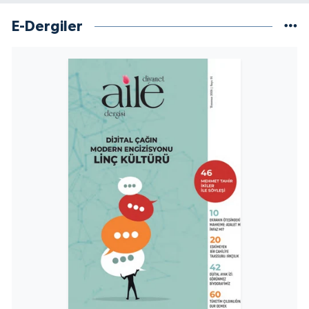
Sivas Müftülüğü
E-Dergiler
Şanlıurfa Müftülüğü
Şırnak Müftülüğü
Tekirdağ Müftülüğü
Tokat Müftülüğü
Trabzon Müftülüğü
Tunceli Müftülüğü
Uşak Müftülüğü
Van Müftülüğü