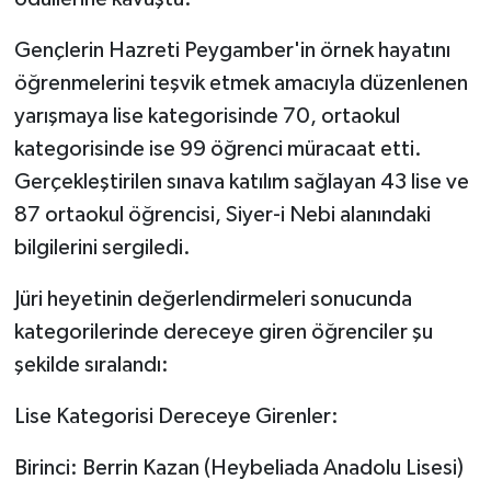
Gençlerin Hazreti Peygamber'in örnek hayatını
Bitlis Müftülüğü
Sağlık
öğrenmelerini teşvik etmek amacıyla düzenlenen
Bolu Müftülüğü
Makaleler
yarışmaya lise kategorisinde 70, ortaokul
kategorisinde ise 99 öğrenci müracaat etti.
Burdur Müftülüğü
Ekonomi
Gerçekleştirilen sınava katılım sağlayan 43 lise ve
87 ortaokul öğrencisi, Siyer-i Nebi alanındaki
Bursa Müftülüğü
Duyurular
bilgilerini sergiledi.
Çanakkale Müftülüğü
Podcast
Jüri heyetinin değerlendirmeleri sonucunda
kategorilerinde dereceye giren öğrenciler şu
Çankırı Müftülüğü
Bilim, Teknoloji
şekilde sıralandı:
Çorum Müftülüğü
Biyografiler
Lise Kategorisi Dereceye Girenler:
Denizli Müftülüğü
Diyanet TV
Birinci: Berrin Kazan (Heybeliada Anadolu Lisesi)