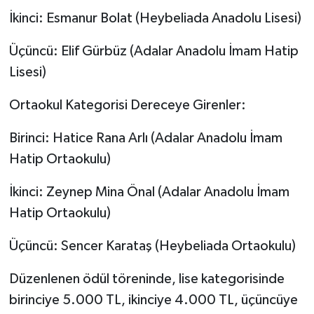
Diyarbakır Müftülüğü
İhtida Haberleri
İkinci: Esmanur Bolat (Heybeliada Anadolu Lisesi)
Düzce Müftülüğü
YAŞAM
Üçüncü: Elif Gürbüz (Adalar Anadolu İmam Hatip
Lisesi)
Edirne Müftülüğü
Ortaokul Kategorisi Dereceye Girenler:
Elazığ Müftülüğü
Birinci: Hatice Rana Arlı (Adalar Anadolu İmam
Erzincan Müftülüğü
Hatip Ortaokulu)
Erzurum Müftülüğü
İkinci: Zeynep Mina Önal (Adalar Anadolu İmam
Hatip Ortaokulu)
Eskişehir Müftülüğü
Üçüncü: Sencer Karataş (Heybeliada Ortaokulu)
Gaziantep Müftülüğü
Düzenlenen ödül töreninde, lise kategorisinde
Giresun Müftülüğü
birinciye 5.000 TL, ikinciye 4.000 TL, üçüncüye