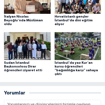
Konya Müftülüğü
İtalyan Nicolas
Hırvatistanlı gençler
Beyoğlu'nda Müslüman
İstanbul'da dini eğitim
Kütahya Müftülüğü
oldu
alıyor
Malatya Müftülüğü
Manisa Müftülüğü
Mardin Müftülüğü
Sudan İstanbul
İstanbul'da yaz Kur'an
Başkonsolosu Dirar
kursu öğrencileri
Mersin Müftülüğü
öğrencileri ziyaret etti
"bağımlılığa karşı" sahaya
çıktı
Muğla Müftülüğü
Yorumlar
Muş Müftülüğü
Nevşehir Müftülüğü