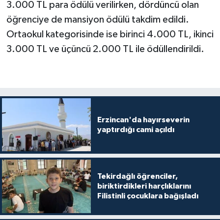
3.000 TL para ödülü verilirken, dördüncü olan
Gümüşhane Müftülüğü
öğrenciye de mansiyon ödülü takdim edildi.
Ortaokul kategorisinde ise birinci 4.000 TL, ikinci
Hakkari Müftülüğü
3.000 TL ve üçüncü 2.000 TL ile ödüllendirildi.
Hatay Müftülüğü
Iğdır Müftülüğü
Isparta Müftülüğü
Erzincan'da hayırseverin
yaptırdığı cami açıldı
İstanbul Müftülüğü
İzmir Müftülüğü
Tekirdağlı öğrenciler,
Kahramanmaraş Müftülüğü
biriktirdikleri harçlıklarını
Filistinli çocuklara bağışladı
Karabük Müftülüğü