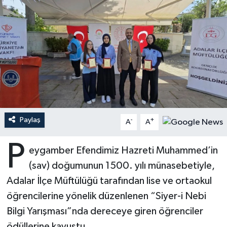
Ardahan Müftülüğü
Kudüs
Hutbeler
Artvin Müftülüğü
Kurban
DİYANET AKADEMİ
Aydın Müftülüğü
Mukabele
DİYANET GENÇLİK
Balıkesir Müftülüğü
Peygamberimizin Hayatı
DİYANET RADYO/TV
Paylaş
-
+
Bartın Müftülüğü
Ramazan
DEPREM
A
A
P
Batman Müftülüğü
Sahabeler
Dünya
eygamber Efendimiz Hazreti Muhammed’in
(sav) doğumunun 1500. yılı münasebetiyle,
Bayburt Müftülüğü
Zekat
Eğitim
Adalar İlçe Müftülüğü tarafından lise ve ortaokul
öğrencilerine yönelik düzenlenen “Siyer-i Nebi
Bilecik Müftülüğü
Kültür-Sanat
Bilgi Yarışması”nda dereceye giren öğrenciler
Bingöl Müftülüğü
Aile
ödüllerine kavuştu.