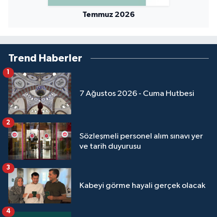
Yalova Müftülüğü
Temmuz 2026
Yozgat Müftülüğü
Trend Haberler
Zonguldak Müftülüğü
1
7 Ağustos 2026 - Cuma Hutbesi
2
Sözleşmeli personel alım sınavı yer
ve tarih duyurusu
3
Kabeyi görme hayali gerçek olacak
4