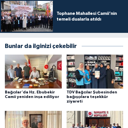
Karaman Müftülüğü
Tophane Mahallesi Camii’nin
temeli dualarla atıldı
Kars Müftülüğü
Kastamonu Müftülüğü
Bunlar da ilginizi çekebilir
Kayseri Müftülüğü
Kilis Müftülüğü
Kırıkkale Müftülüğü
Bağcılar'da Hz. Ebubekir
TDV Bağcılar Şubesinden
Kırklareli Müftülüğü
Camii yeniden inşa ediliyor
bağışçılara teşekkür
ziyareti
Kırşehir Müftülüğü
Kocaeli Müftülüğü