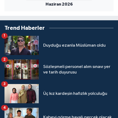
Haziran 2026
Trend Haberler
1
Duyduğu ezanla Müslüman oldu
2
Sözleşmeli personel alım sınavı yer
ve tarih duyurusu
3
Üç kız kardeşin hafızlık yolculuğu
4
Kabeyi görme hayali gerçek olacak