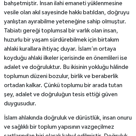
bahşetmiştir. İnsan ilahi emaneti yüklenmesine
vesile olan akıl sayesinde hakkı batıldan, doğruyu
Bitlis Müftülüğü
Sağlık
yanlıştan ayırabilme yeteneğine sahip olmuştur.
Bolu Müftülüğü
Makaleler
Tabiatı gereği toplumsal bir varlık olan insan,
huzurlu bir yaşam sürdürebilmek için birtakım
Burdur Müftülüğü
Ekonomi
ahlaki kurallara ihtiyaç duyar. İslam’ın ortaya
koyduğu ahlaki ilkeler içerisinde en önemlileri ise
Bursa Müftülüğü
Duyurular
adalet ve doğruluktur. Bu ikisinin yokluğu hâlinde
toplumun düzeni bozulur, birlik ve beraberlik
Çanakkale Müftülüğü
Podcast
ortadan kalkar. Çünkü toplumu bir arada tutan
Çankırı Müftülüğü
Bilim, Teknoloji
şey, adalet ve doğruluğun tesis ettiği güven
duygusudur.
Çorum Müftülüğü
Biyografiler
İslam ahlakında doğruluk ve dürüstlük, insan onuru
Denizli Müftülüğü
Diyanet TV
ve sağlıklı bir toplum yapısının vazgeçilmez
şartlarından biri olarak kabul edilmiştir. Doğruluk,