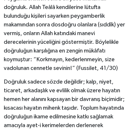
doğruluk. Allah Teâlâ kendilerine lütufta
Karaman Müftülüğü
bulunduğu kişileri sayarken peygamberlik
Kars Müftülüğü
makamından sonra dosdoğru olanlara (sıddîk) yer
vermiş, onların Allah katındaki manevi
Kastamonu Müftülüğü
derecelerinin yüceliğini göstermiştir. Böylelikle
doğruluğun karşılığına en zengin mükâfatı
Kayseri Müftülüğü
koymuştur: “Korkmayın, kederlenmeyin, size
Kilis Müftülüğü
vadolunan cennetle sevinin!” (Fussilet, 41/30)
Doğruluk sadece sözde değildir; kalp, niyet,
Kırıkkale Müftülüğü
ticaret, arkadaşlık ve evlilik olmak üzere hayatın
Kırklareli Müftülüğü
hemen her alanını kapsayan bir davranış biçimidir;
kısacası hayatın mihenk taşıdır. Toplum hayatında
Kırşehir Müftülüğü
doğruluğun ikame edilmesine katkı sağlamak
amacıyla ayet-i kerimelerden derlenerek
Kocaeli Müftülüğü