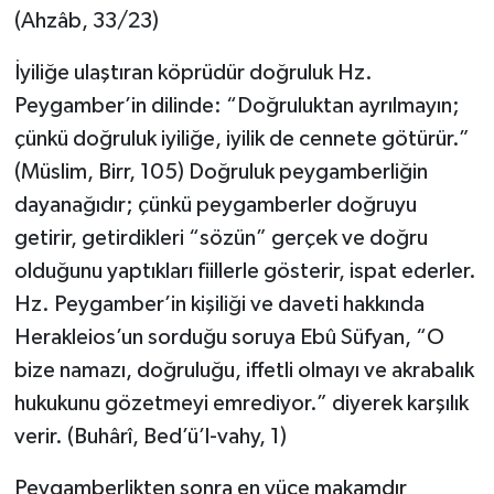
(Ahzâb, 33/23)
Gümüşhane Müftülüğü
İyiliğe ulaştıran köprüdür doğruluk Hz.
Hakkari Müftülüğü
Peygamber’in dilinde: “Doğruluktan ayrılmayın;
Hatay Müftülüğü
çünkü doğruluk iyiliğe, iyilik de cennete götürür.”
(Müslim, Birr, 105) Doğruluk peygamberliğin
Iğdır Müftülüğü
dayanağıdır; çünkü peygamberler doğruyu
getirir, getirdikleri “sözün” gerçek ve doğru
Isparta Müftülüğü
olduğunu yaptıkları fiillerle gösterir, ispat ederler.
İstanbul Müftülüğü
Hz. Peygamber’in kişiliği ve daveti hakkında
Herakleios’un sorduğu soruya Ebû Süfyan, “O
İzmir Müftülüğü
bize namazı, doğruluğu, iffetli olmayı ve akrabalık
hukukunu gözetmeyi emrediyor.” diyerek karşılık
Kahramanmaraş Müftülüğü
verir. (Buhârî, Bed’ü’l-vahy, 1)
Karabük Müftülüğü
Peygamberlikten sonra en yüce makamdır