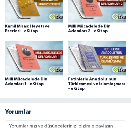
Sivas Müftülüğü
Şanlıurfa Müftülüğü
Kamil Miras: Hayatı ve
Milli Mücadelede Din
Eserleri - eKitap
Adamları 2 - eKitap
Şırnak Müftülüğü
Tekirdağ Müftülüğü
Tokat Müftülüğü
Trabzon Müftülüğü
Milli Mücadelede Din
Fetihlerle Anadolu'nun
Adamları 1 - eKitap
Türkleşmesi ve İslamlaşması
- eKitap
Tunceli Müftülüğü
Uşak Müftülüğü
Yorumlar
Van Müftülüğü