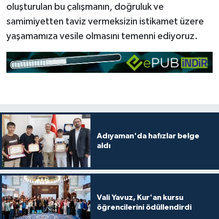
oluşturulan bu çalışmanın, doğruluk ve
Konya Müftülüğü
samimiyetten taviz vermeksizin istikamet üzere
yaşamamıza vesile olmasını temenni ediyoruz.
Kütahya Müftülüğü
Malatya Müftülüğü
Manisa Müftülüğü
Mardin Müftülüğü
Adıyaman'da hafızlar belge
Mersin Müftülüğü
aldı
Muğla Müftülüğü
Muş Müftülüğü
Vali Yavuz, Kur'an kursu
öğrencilerini ödüllendirdi
Nevşehir Müftülüğü