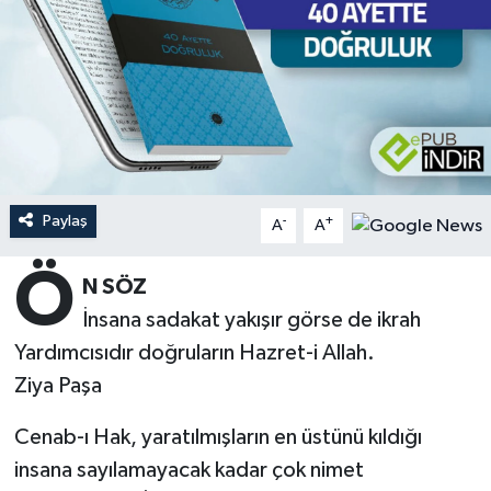
Ardahan Müftülüğü
Kudüs
Hutbeler
Artvin Müftülüğü
Kurban
DİYANET AKADEMİ
Aydın Müftülüğü
Mukabele
DİYANET GENÇLİK
Balıkesir Müftülüğü
Peygamberimizin Hayatı
DİYANET RADYO/TV
Paylaş
-
+
A
A
Bartın Müftülüğü
Ramazan
DEPREM
Ö
N SÖZ
İnsana sadakat yakışır görse de ikrah
Batman Müftülüğü
Sahabeler
Dünya
Yardımcısıdır doğruların Hazret-i Allah.
Bayburt Müftülüğü
Zekat
Eğitim
Ziya Paşa
Bilecik Müftülüğü
Kültür-Sanat
Cenab-ı Hak, yaratılmışların en üstünü kıldığı
insana sayılamayacak kadar çok nimet
Bingöl Müftülüğü
Aile