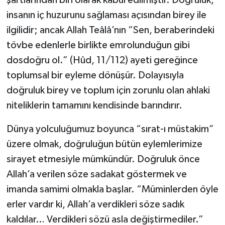
Diyarbakır Müftülüğü
İhtida Haberleri
insanın iç huzurunu sağlaması açısından birey ile
Düzce Müftülüğü
YAŞAM
ilgilidir; ancak Allah Teâlâ’nın “Sen, beraberindeki
tövbe edenlerle birlikte emrolunduğun gibi
Edirne Müftülüğü
dosdoğru ol.” (Hûd, 11/112) ayeti gereğince
toplumsal bir eyleme dönüşür. Dolayısıyla
Elazığ Müftülüğü
doğruluk birey ve toplum için zorunlu olan ahlaki
niteliklerin tamamını kendisinde barındırır.
Erzincan Müftülüğü
Dünya yolculuğumuz boyunca “sırat-ı müstakim”
Erzurum Müftülüğü
üzere olmak, doğruluğun bütün eylemlerimize
Eskişehir Müftülüğü
sirayet etmesiyle mümkündür. Doğruluk önce
Allah’a verilen söze sadakat göstermek ve
Gaziantep Müftülüğü
imanda samimi olmakla başlar. “Müminlerden öyle
erler vardır ki, Allah’a verdikleri söze sadık
Giresun Müftülüğü
kaldılar… Verdikleri sözü asla değiştirmediler.”