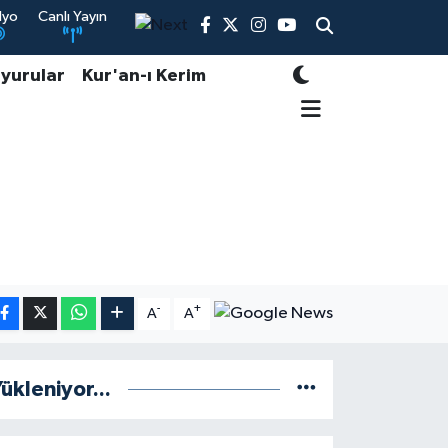
dyo
Canlı Yayın
yurular
Kur'an-ı Kerim
-
+
A
A
ükleniyor...