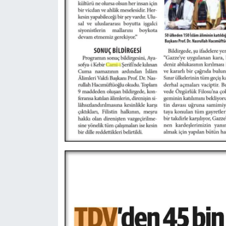
Karaman Müftülüğü
Kars Müftülüğü
Kastamonu Müftülüğü
Kayseri Müftülüğü
Kilis Müftülüğü
Kırıkkale Müftülüğü
Kırklareli Müftülüğü
Kırşehir Müftülüğü
Kocaeli Müftülüğü