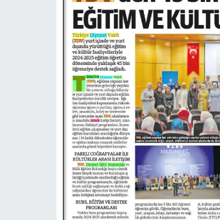
Konya Müftülüğü
Kütahya Müftülüğü
Malatya Müftülüğü
Manisa Müftülüğü
Mardin Müftülüğü
Mersin Müftülüğü
Muğla Müftülüğü
Muş Müftülüğü
Nevşehir Müftülüğü