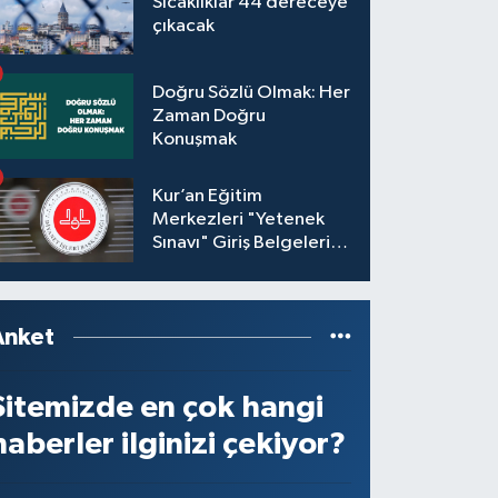
Sıcaklıklar 44 dereceye
çıkacak
Doğru Sözlü Olmak: Her
Zaman Doğru
Konuşmak
Kur’an Eğitim
Merkezleri "Yetenek
Sınavı" Giriş Belgeleri
Yayınlandı
Anket
Sitemizde en çok hangi
haberler ilginizi çekiyor?