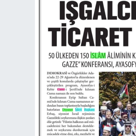
Gümüşhane Müftülüğü
Hakkari Müftülüğü
Hatay Müftülüğü
Iğdır Müftülüğü
Isparta Müftülüğü
İstanbul Müftülüğü
İzmir Müftülüğü
Kahramanmaraş Müftülüğü
Karabük Müftülüğü