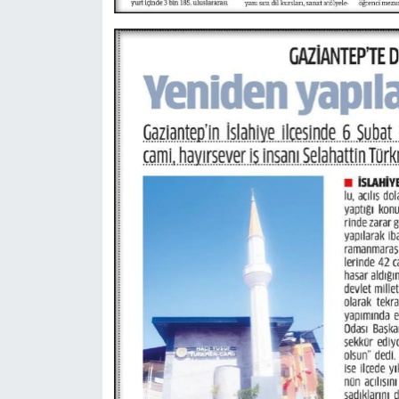
Niğde Müftülüğü
Ordu Müftülüğü
Osmaniye Müftülüğü
Rize Müftülüğü
Sakarya Müftülüğü
Samsun Müftülüğü
Siirt Müftülüğü
Sinop Müftülüğü