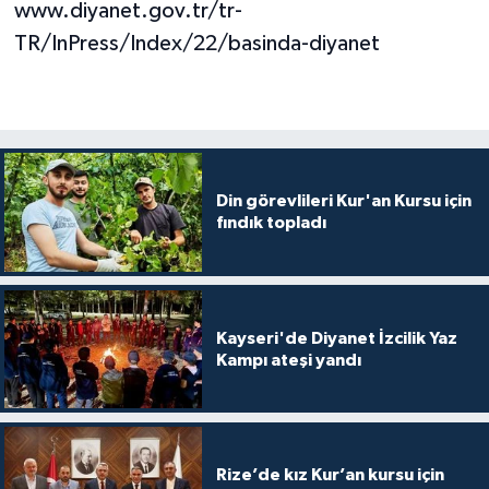
www.diyanet.gov.tr/tr-
Gümüşhane Müftülüğü
TR/InPress/Index/22/basinda-diyanet
Hakkari Müftülüğü
Hatay Müftülüğü
Iğdır Müftülüğü
Din görevlileri Kur'an Kursu için
fındık topladı
Isparta Müftülüğü
İstanbul Müftülüğü
Kayseri'de Diyanet İzcilik Yaz
İzmir Müftülüğü
Kampı ateşi yandı
Kahramanmaraş Müftülüğü
Karabük Müftülüğü
Rize’de kız Kur’an kursu için