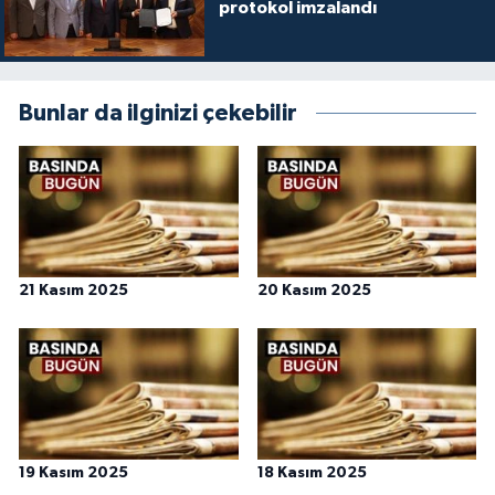
protokol imzalandı
Karaman Müftülüğü
Kars Müftülüğü
Bunlar da ilginizi çekebilir
Kastamonu Müftülüğü
Kayseri Müftülüğü
Kilis Müftülüğü
21 Kasım 2025
20 Kasım 2025
Kırıkkale Müftülüğü
Kırklareli Müftülüğü
Kırşehir Müftülüğü
19 Kasım 2025
18 Kasım 2025
Kocaeli Müftülüğü