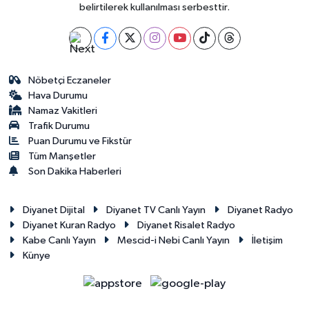
belirtilerek kullanılması serbesttir.
Nöbetçi Eczaneler
Hava Durumu
Namaz Vakitleri
Trafik Durumu
Puan Durumu ve Fikstür
Tüm Manşetler
Son Dakika Haberleri
Diyanet Dijital
Diyanet TV Canlı Yayın
Diyanet Radyo
Diyanet Kuran Radyo
Diyanet Risalet Radyo
Kabe Canlı Yayın
Mescid-i Nebi Canlı Yayın
İletişim
Künye