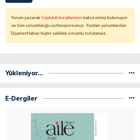
Niğde Müftülüğü
Yorum yazarak
topluluk kurallarımızı
kabul etmiş bulunuyor
ve tüm sorumluluğu üstleniyorsunuz. Yazılan yorumlardan
Ordu Müftülüğü
DiyanetHaber hiçbir şekilde sorumlu tutulamaz.
Osmaniye Müftülüğü
Rize Müftülüğü
Yükleniyor...
Sakarya Müftülüğü
Samsun Müftülüğü
E-Dergiler
Siirt Müftülüğü
Sinop Müftülüğü