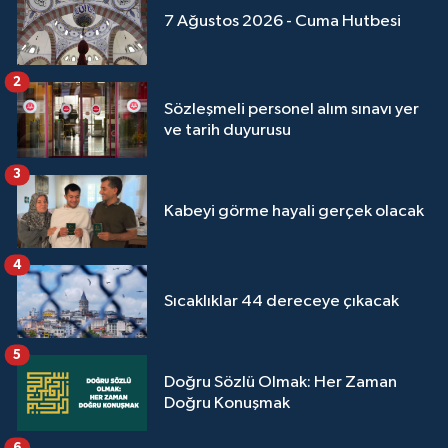
Yalova Müftülüğü
7 Ağustos 2026 - Cuma Hutbesi
Yozgat Müftülüğü
2
Sözleşmeli personel alım sınavı yer
Zonguldak Müftülüğü
ve tarih duyurusu
3
Kabeyi görme hayali gerçek olacak
4
Sıcaklıklar 44 dereceye çıkacak
5
Doğru Sözlü Olmak: Her Zaman
Doğru Konuşmak
6