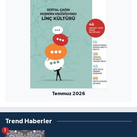
Sivas Müftülüğü
Şanlıurfa Müftülüğü
Şırnak Müftülüğü
Tekirdağ Müftülüğü
Tokat Müftülüğü
Trabzon Müftülüğü
Temmuz 2026
Tunceli Müftülüğü
Uşak Müftülüğü
Trend Haberler
Van Müftülüğü
1