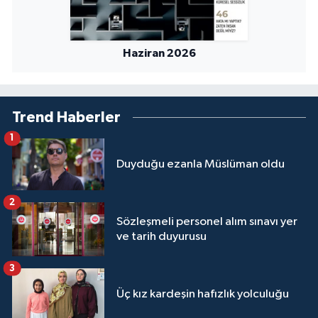
Niğde Müftülüğü
Haziran 2026
Ordu Müftülüğü
Osmaniye Müftülüğü
Trend Haberler
1
Rize Müftülüğü
Duyduğu ezanla Müslüman oldu
Sakarya Müftülüğü
2
Samsun Müftülüğü
Sözleşmeli personel alım sınavı yer
ve tarih duyurusu
Siirt Müftülüğü
3
Sinop Müftülüğü
Üç kız kardeşin hafızlık yolculuğu