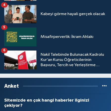
Sivas Müftülüğü
4
Kabeyi görme hayali gerçek olacak
Şanlıurfa Müftülüğü
5
Şırnak Müftülüğü
Misafirperverlik: İkram Ahlakı
Tekirdağ Müftülüğü
6
Tokat Müftülüğü
Nakil Talebinde Bulunacak Kadrolu
Kur’an Kursu Öğreticilerinin
Başvuru, Tercih ve Yerleştirme
Trabzon Müftülüğü
İşlemleri duyurusu
Tunceli Müftülüğü
Anket
Uşak Müftülüğü
Sitemizde en çok hangi haberler ilginizi
Van Müftülüğü
çekiyor?