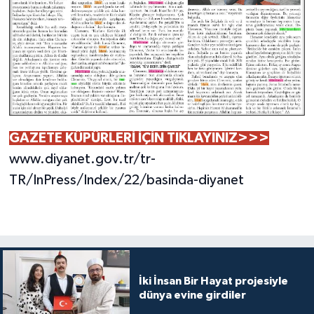
Bitlis Müftülüğü
Sağlık
Bolu Müftülüğü
Makaleler
Burdur Müftülüğü
Ekonomi
GAZETE KÜPÜRLERİ İÇİN TIKLAYINIZ>>>
Bursa Müftülüğü
Duyurular
www.diyanet.gov.tr/tr-
Çanakkale Müftülüğü
Podcast
TR/InPress/Index/22/basinda-diyanet
Çankırı Müftülüğü
Bilim, Teknoloji
Çorum Müftülüğü
Biyografiler
İki İnsan Bir Hayat projesiyle
Denizli Müftülüğü
Diyanet TV
dünya evine girdiler