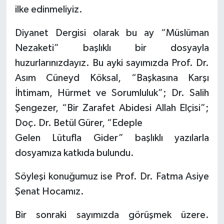
ilke edinmeliyiz.
Karaman Müftülüğü
Diyanet Dergisi olarak bu ay “Müslüman
Kars Müftülüğü
Nezaketi” başlıklı bir dosyayla
huzurlarınızdayız. Bu ayki sayımızda Prof. Dr.
Kastamonu Müftülüğü
Asım Cüneyd Köksal, “Başkasına Karşı
Kayseri Müftülüğü
İhtimam, Hürmet ve Sorumluluk”; Dr. Salih
Şengezer, “Bir Zarafet Abidesi Allah Elçisi”;
Kilis Müftülüğü
Doç. Dr. Betül Gürer, “Edeple
Gelen Lütufla Gider” başlıklı yazılarla
Kırıkkale Müftülüğü
dosyamıza katkıda bulundu.
Kırklareli Müftülüğü
Söyleşi konuğumuz ise Prof. Dr. Fatma Asiye
Şenat Hocamız.
Kırşehir Müftülüğü
Bir sonraki sayımızda görüşmek üzere.
Kocaeli Müftülüğü