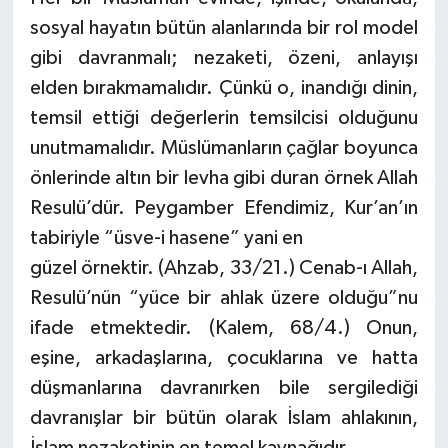
Diyarbakır Müftülüğü
İhtida Haberleri
sosyal hayatın bütün alanlarında bir rol model
gibi davranmalı; nezaketi, özeni, anlayışı
Düzce Müftülüğü
YAŞAM
elden bırakmamalıdır. Çünkü o, inandığı dinin,
Edirne Müftülüğü
temsil ettiği değerlerin temsilcisi olduğunu
unutmamalıdır. Müslümanların çağlar boyunca
Elazığ Müftülüğü
önlerinde altın bir levha gibi duran örnek Allah
Resulü’dür. Peygamber Efendimiz, Kur’an’ın
Erzincan Müftülüğü
tabiriyle “üsve-i hasene” yani en
Erzurum Müftülüğü
güzel örnektir. (Ahzab, 33/21.) Cenab-ı Allah,
Resulü’nün “yüce bir ahlak üzere olduğu”nu
Eskişehir Müftülüğü
ifade etmektedir. (Kalem, 68/4.) Onun,
eşine, arkadaşlarına, çocuklarına ve hatta
Gaziantep Müftülüğü
düşmanlarına davranırken bile sergilediği
Giresun Müftülüğü
davranışlar bir bütün olarak İslam ahlakının,
İslam nezaketinin en temel kaynağıdır.