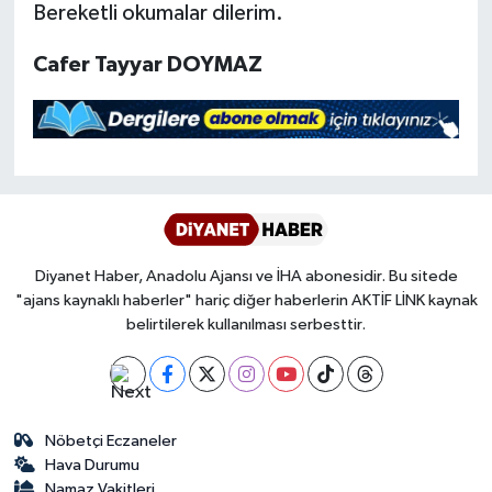
Bereketli okumalar dilerim.
Konya Müftülüğü
Cafer Tayyar DOYMAZ
Kütahya Müftülüğü
Malatya Müftülüğü
Manisa Müftülüğü
Mardin Müftülüğü
Diyanet Haber, Anadolu Ajansı ve İHA abonesidir. Bu sitede
"ajans kaynaklı haberler" hariç diğer haberlerin AKTİF LİNK kaynak
Mersin Müftülüğü
belirtilerek kullanılması serbesttir.
Muğla Müftülüğü
Muş Müftülüğü
Nöbetçi Eczaneler
Hava Durumu
Namaz Vakitleri
Nevşehir Müftülüğü