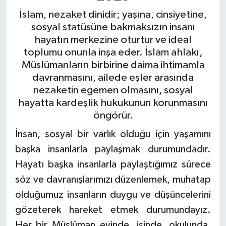
İslam, nezaket dinidir; yaşına, cinsiyetine,
Bitlis Müftülüğü
Sağlık
sosyal statüsüne bakmaksızın insanı
hayatın merkezine oturtur ve ideal
Bolu Müftülüğü
Makaleler
toplumu onunla inşa eder. İslam ahlakı,
Müslümanların birbirine daima ihtimamla
Burdur Müftülüğü
Ekonomi
davranmasını, ailede eşler arasında
nezaketin egemen olmasını, sosyal
Bursa Müftülüğü
Duyurular
hayatta kardeşlik hukukunun korunmasını
öngörür.
Çanakkale Müftülüğü
Podcast
İnsan, sosyal bir varlık olduğu için yaşamını
başka insanlarla paylaşmak durumundadır.
Çankırı Müftülüğü
Bilim, Teknoloji
Hayatı başka insanlarla paylaştığımız sürece
Çorum Müftülüğü
Biyografiler
söz ve davranışlarımızı düzenlemek, muhatap
olduğumuz insanların duygu ve düşüncelerini
Denizli Müftülüğü
Diyanet TV
gözeterek hareket etmek durumundayız.
Her bir Müslüman evinde, işinde, okulunda,