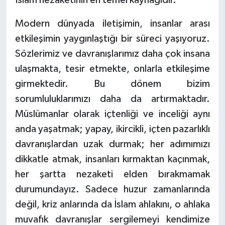
Gümüşhane Müftülüğü
Modern dünyada iletişimin, insanlar arası
Hakkari Müftülüğü
etkileşimin yaygınlaştığı bir süreci yaşıyoruz.
Sözlerimiz ve davranışlarımız daha çok insana
Hatay Müftülüğü
ulaşmakta, tesir etmekte, onlarla etkileşime
girmektedir. Bu dönem bizim
Iğdır Müftülüğü
sorumluluklarımızı daha da artırmaktadır.
Isparta Müftülüğü
Müslümanlar olarak içtenliği ve inceliği aynı
anda yaşatmak; yapay, ikircikli, içten pazarlıklı
İstanbul Müftülüğü
davranışlardan uzak durmak; her adımımızı
dikkatle atmak, insanları kırmaktan kaçınmak,
İzmir Müftülüğü
her şartta nezaketi elden bırakmamak
Kahramanmaraş Müftülüğü
durumundayız. Sadece huzur zamanlarında
değil, kriz anlarında da İslam ahlakını, o ahlaka
Karabük Müftülüğü
muvafık davranışlar sergilemeyi kendimize